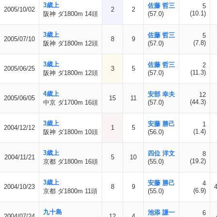
3歳上
佐藤 哲三
5
2005/10/02
2
2
(10.1)
阪神 ダ1800m 14頭
(57.0)
3歳上
佐藤 哲三
5
2005/07/10
8
9
(7.8)
阪神 ダ1800m 12頭
(57.0)
3歳上
佐藤 哲三
2
2005/06/25
3
5
(11.3)
阪神 ダ1800m 12頭
(57.0)
4歳上
安部 幸夫
12
2005/06/05
15
11
(44.3)
中京 ダ1700m 16頭
(57.0)
3歳上
安藤 勝己
1
2004/12/12
1
5
(1.4)
阪神 ダ1800m 10頭
(56.0)
3歳上
四位 洋文
8
2004/11/21
5
10
(19.2)
京都 ダ1800m 16頭
(55.0)
3歳上
安藤 勝己
4
2004/10/23
8
9
(6.9)
京都 ダ1800m 11頭
(55.0)
九十島
池添 謙一
6
2004/07/24
12
4