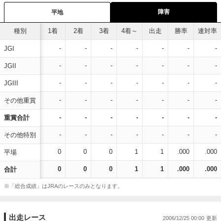
障害
平地
種別
1着
2着
3着
4着～
出走
勝率
連対率
-
-
-
-
-
-
-
JGI
-
-
-
-
-
-
-
JGII
-
-
-
-
-
-
-
JGIII
-
-
-
-
-
-
-
その他重賞
-
-
-
-
-
-
-
重賞合計
-
-
-
-
-
-
-
その他特別
0
0
0
1
1
.000
.000
平場
0
0
0
1
1
.000
.000
合計
※「総合成績」はJRAのレースのみとなります。
出走レース
2006/12/25 00:00