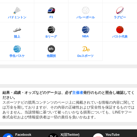
F1
バドミントン
バレーボール
ラグビー
NBA
陸上
Bリーグ
バスケ代表
学生バスケ
他競技
Doスポーツ
結果・成績・オッズなどのデータは、必ず
主催者
発行のものと照合し確認してく
ださい。
スポーツナビの競馬コンテンツのページ上に掲載されている情報の内容に関して
は万全を期しておりますが、その内容の正確性および安全性を保証するものでは
ありません。当該情報に基づいて被ったいかなる損害についても、LINEヤフー
株式会社および情報提供者は一切の責任を負いかねます。
Facebook
X(旧Twitter)
YouTube