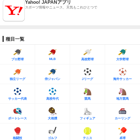
Yahoo! JAPANアプリ
スポーツ情報やニュース、天気もこれひとつで
種目一覧
MLB
プロ野球
高校野球
大学野球
独立リーグ
侍ジャパン
Jリーグ
海外サッカー
サッカー代表
高校年代
競馬
地方競馬
ボートレース
大相撲
フィギュア
カーリング
格闘技
ゴルフ
テニス
卓球