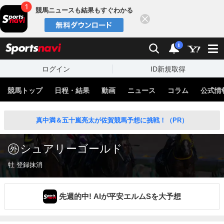
競馬ニュースも結果もすぐわかる
閉じる
スポーツナビ
検索
通知
i
ログイン
ID新規取得
競馬トップ
日程・結果
動画
ニュース
コラム
公式情
真中満＆五十嵐亮太が佐賀競馬予想に挑戦！（PR）
シュアリーゴールド
牡 登録抹消
先週的中! AIが平安エルムSを大予想