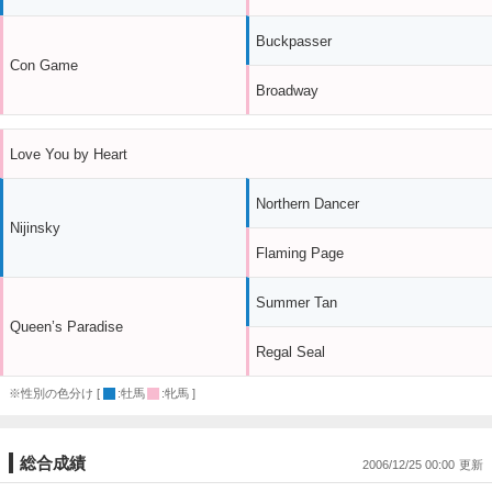
Buckpasser
Con Game
Broadway
Love You by Heart
Northern Dancer
Nijinsky
Flaming Page
Summer Tan
Queen’s Paradise
Regal Seal
※性別の色分け [
:牡馬
:牝馬 ]
総合成績
2006/12/25 00:00