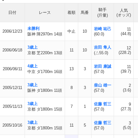
騎手
人気
日付
レース
着順
馬番
(オッズ)
(斤量)
未勝利
岩崎 祐己
11
2006/12/23
中止
10
(44.8)
阪神 障2970m 14頭
(60.0)
3歳上
吉田 隼人
12
2006/06/18
11
10
(228.2)
京都 芝2200m 13頭
(△55.0)
4歳上
岩田 康誠
11
2006/06/11
13
3
(39.7)
中京 ダ1700m 16頭
(57.0)
3歳上
柴山 雄一
2
2005/12/11
8
3
(3.6)
阪神 ダ1800m 11頭
(57.0)
3歳上
佐藤 哲三
9
2005/11/13
7
1
(27.3)
京都 ダ1800m 15頭
(57.0)
3歳上
佐藤 哲三
3
2005/10/16
11
5
(5.0)
京都 ダ1800m 15頭
(57.0)