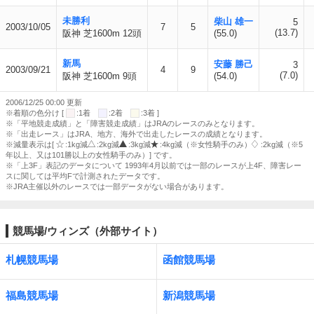
未勝利
柴山 雄一
5
2003/10/05
7
5
(13.7)
阪神 芝1600m 12頭
(55.0)
新馬
安藤 勝己
3
2003/09/21
4
9
(7.0)
阪神 芝1600m 9頭
(54.0)
2006/12/25 00:00 更新
※着順の色分け [
:1着
:2着
:3着 ]
※「平地競走成績」と「障害競走成績」はJRAのレースのみとなります。
※「出走レース」はJRA、地方、海外で出走したレースの成績となります。
※減量表示は[
:1kg減
:2kg減
:3kg減
:4kg減（※女性騎手のみ）
:2kg減（※5
年以上、又は101勝以上の女性騎手のみ）] です。
※「上3F」表記のデータについて 1993年4月以前では一部のレースが上4F、障害レー
スに関しては平均Fで計測されたデータです。
※JRA主催以外のレースでは一部データがない場合があります。
競馬場/ウィンズ（外部サイト）
札幌競馬場
函館競馬場
福島競馬場
新潟競馬場