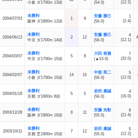
(12.2)
小倉 ダ1700m 13頭
(54.0)
未勝利
安藤 勝己
1
2004/07/03
1
9
(2.4)
阪神 ダ1800m 12頭
(56.0)
未勝利
安藤 勝己
4
2004/06/13
2
12
(12.1)
中京 ダ1700m 14頭
(56.0)
未勝利
川田 将雅
7
2004/03/07
5
8
(32.0)
中京 ダ1700m 15頭
(▲53.0)
未勝利
中舘 英二
5
2004/02/07
14
15
(12.0)
小倉 ダ1700m 15頭
(56.0)
未勝利
岩田 康誠
4
2004/01/18
5
5
(16.0)
京都 ダ1800m 8頭
(56.0)
未勝利
安藤 光彰
8
2003/12/28
8
11
(21.4)
阪神 ダ1800m 16頭
(55.0)
未勝利
岩田 康誠
5
2003/10/11
7
12
(12.2)
京都 芝1800m 15頭
(55.0)