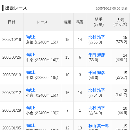
出走レース
2005/10/17 00:00
騎手
人気
日付
レース
着順
馬番
(オッズ)
(斤量)
3歳上
北村 浩平
15
2005/10/16
15
14
(578.2)
京都 芝2400m 15頭
(△55.0)
4歳上
千田 輝彦
14
2005/03/26
13
6
(396.1)
中京 ダ2300m 14頭
(56.0)
4歳上
千田 輝彦
15
2005/03/13
10
3
(276.7)
中京 ダ2300m 16頭
(56.0)
4歳上
北村 浩平
13
2005/02/12
16
14
(141.7)
小倉 ダ2400m 16頭
(△54.0)
4歳上
北村 浩平
10
2005/01/29
7
1
(44.9)
小倉 ダ2400m 13頭
(△54.0)
4歳上
秋山 真一郎
15
2005/01/05
12
13