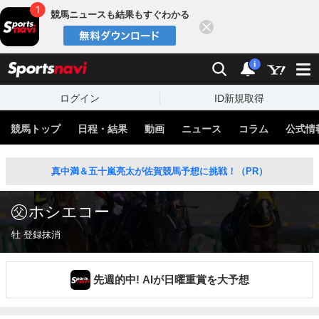
競馬ニュースも結果もすぐわかる
閉じる
スポーツナビ
検索
通知
i
ログイン
ID新規取得
競馬トップ
日程・結果
動画
ニュース
コラム
公式情
真中満＆五十嵐亮太が佐賀競馬予想に挑戦！（PR）
ホシエコー
牡 登録抹消
先週的中! AIが日曜重賞を大予想