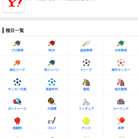
種目一覧
MLB
プロ野球
高校野球
大学野球
独立リーグ
侍ジャパン
Jリーグ
海外サッカー
サッカー代表
高校年代
競馬
地方競馬
ボートレース
大相撲
フィギュア
カーリング
格闘技
ゴルフ
テニス
卓球