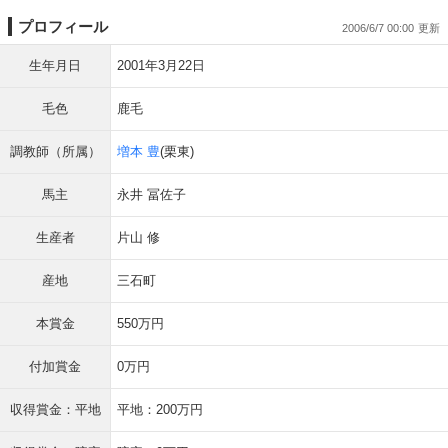
プロフィール
2006/6/7 00:00
生年月日
2001年3月22日
毛色
鹿毛
調教師（所属）
増本 豊
(栗東)
馬主
永井 冨佐子
生産者
片山 修
産地
三石町
本賞金
550万円
付加賞金
0万円
収得賞金：平地
平地：200万円