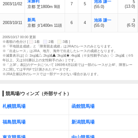
未勝利
池添 謙一
5
2003/11/02
7
5
(13.0)
京都 芝1800m 9頭
(55.0)
新馬
池添 謙一
3
2003/10/11
6
4
(6.5)
京都 ダ1400m 11頭
(55.0)
2005/10/17 00:00 更新
※着順の色分け [
:1着
:2着
:3着 ]
※「平地競走成績」と「障害競走成績」はJRAのレースのみとなります。
※「出走レース」はJRA、地方、海外で出走したレースの成績となります。
※減量表示は[
:1kg減
:2kg減
:3kg減
:4kg減（※女性騎手のみ）
:2kg減（※5
年以上、又は101勝以上の女性騎手のみ）] です。
※「上3F」表記のデータについて 1993年4月以前では一部のレースが上4F、障害レー
スに関しては平均Fで計測されたデータです。
※JRA主催以外のレースでは一部データがない場合があります。
競馬場/ウィンズ（外部サイト）
札幌競馬場
函館競馬場
福島競馬場
新潟競馬場
東京競馬場
中山競馬場