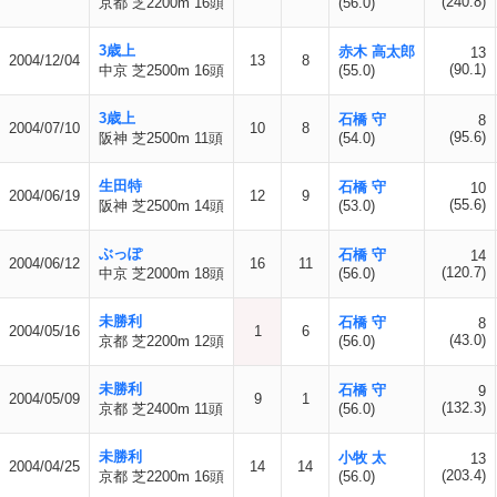
(240.8)
京都 芝2200m 16頭
(56.0)
3歳上
赤木 高太郎
13
2004/12/04
13
8
(90.1)
中京 芝2500m 16頭
(55.0)
3歳上
石橋 守
8
2004/07/10
10
8
(95.6)
阪神 芝2500m 11頭
(54.0)
生田特
石橋 守
10
2004/06/19
12
9
(55.6)
阪神 芝2500m 14頭
(53.0)
ぶっぽ
石橋 守
14
2004/06/12
16
11
(120.7)
中京 芝2000m 18頭
(56.0)
未勝利
石橋 守
8
2004/05/16
1
6
(43.0)
京都 芝2200m 12頭
(56.0)
未勝利
石橋 守
9
2004/05/09
9
1
(132.3)
京都 芝2400m 11頭
(56.0)
未勝利
小牧 太
13
2004/04/25
14
14
(203.4)
京都 芝2200m 16頭
(56.0)