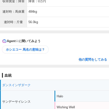
収得賞金：障害
障害：0万円
連対時：馬体重
484kg
連対時：斤量
56.0kg
Agent i に聞いてみよう
ホシエコー 馬名の意味は？
他の質問をしてみる
血統
ダンスインザダーク
Halo
サンデーサイレンス
Wishing Well