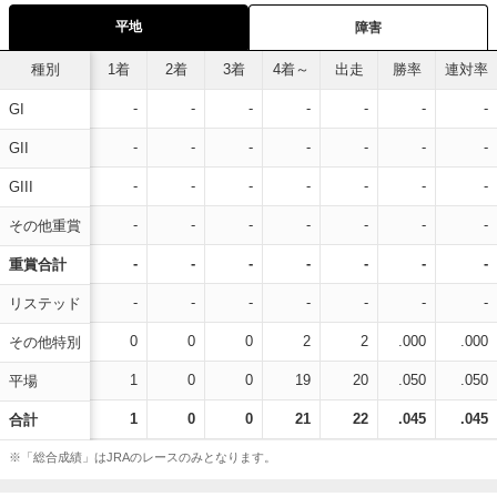
平地
障害
種別
1着
2着
3着
4着～
出走
勝率
連対率
-
-
-
-
-
-
-
GI
-
-
-
-
-
-
-
GII
-
-
-
-
-
-
-
GIII
-
-
-
-
-
-
-
その他重賞
-
-
-
-
-
-
-
重賞合計
-
-
-
-
-
-
-
リステッド
0
0
0
2
2
.000
.000
その他特別
1
0
0
19
20
.050
.050
平場
1
0
0
21
22
.045
.045
合計
※「総合成績」はJRAのレースのみとなります。