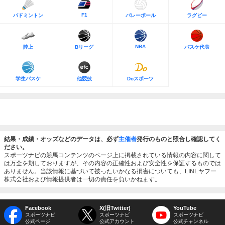
F1
バドミントン
バレーボール
ラグビー
NBA
陸上
Bリーグ
バスケ代表
学生バスケ
他競技
Doスポーツ
結果・成績・オッズなどのデータは、必ず
主催者
発行のものと照合し確認してく
ださい。
スポーツナビの競馬コンテンツのページ上に掲載されている情報の内容に関して
は万全を期しておりますが、その内容の正確性および安全性を保証するものでは
ありません。当該情報に基づいて被ったいかなる損害についても、LINEヤフー
株式会社および情報提供者は一切の責任を負いかねます。
Facebook
X(旧Twitter)
YouTube
スポーツナビ
スポーツナビ
スポーツナビ
公式ページ
公式アカウント
公式チャンネル