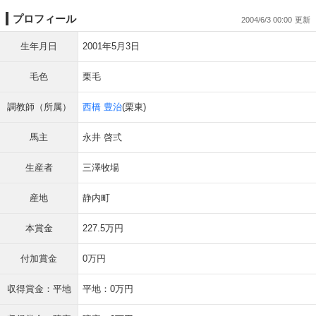
プロフィール
2004/6/3 00:00
生年月日
2001年5月3日
毛色
栗毛
調教師（所属）
西橋 豊治
(栗東)
馬主
永井 啓弍
生産者
三澤牧場
産地
静内町
本賞金
227.5万円
付加賞金
0万円
収得賞金：平地
平地：0万円