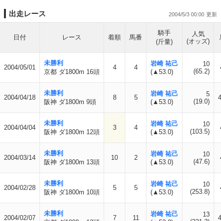
出走レース
2004/5/3 00:00
騎手
人気
日付
レース
着順
馬番
(オッズ)
(斤量)
未勝利
岩崎 祐己
10
2004/05/01
4
4
(65.2)
京都 ダ1800m 16頭
(▲53.0)
未勝利
岩崎 祐己
5
2004/04/18
8
5
(19.0)
阪神 ダ1800m 9頭
(▲53.0)
未勝利
岩崎 祐己
10
2004/04/04
3
4
(103.5)
阪神 ダ1800m 12頭
(▲53.0)
未勝利
岩崎 祐己
10
2004/03/14
10
2
(47.6)
阪神 ダ1800m 13頭
(▲53.0)
未勝利
岩崎 祐己
10
2004/02/28
5
5
(253.8)
阪神 ダ1800m 10頭
(▲53.0)
未勝利
岩崎 祐己
13
2004/02/07
7
11