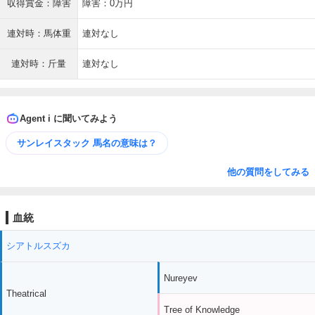
収得賞金：障害
障害：0万円
連対時：馬体重
連対なし
連対時：斤量
連対なし
Agent i に聞いてみよう
サンレイスタック 馬名の意味は？
他の質問をしてみる
血統
シアトルスズカ
Nureyev
Theatrical
Tree of Knowledge