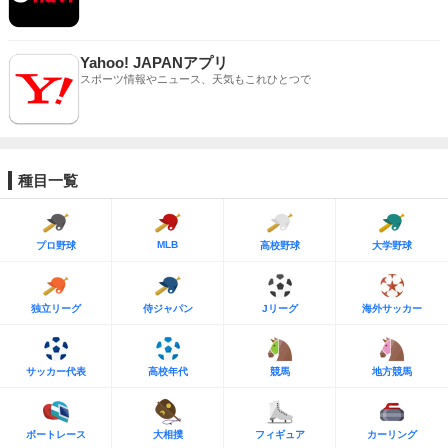
Yahoo! JAPANアプリ
スポーツ情報やニュース、天気もこれひとつで
種目一覧
MLB
プロ野球
高校野球
大学野球
独立リーグ
侍ジャパン
Jリーグ
海外サッカー
サッカー代表
高校年代
競馬
地方競馬
ボートレース
大相撲
フィギュア
カーリング