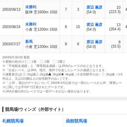
未勝利
渡辺 薫彦
10
2003/09/13
7
3
(223.3)
阪神 芝1600m 10頭
(54.0)
未勝利
渡辺 薫彦
13
2003/08/24
8
15
(264.4)
小倉 芝1200m 16頭
(54.0)
新馬
渡辺 薫彦
8
2003/07/27
8
8
(33.5)
小倉 芝1200m 10頭
(54.0)
2004/5/3 00:00 更新
※着順の色分け [
:1着
:2着
:3着 ]
※「平地競走成績」と「障害競走成績」はJRAのレースのみとなります。
※「出走レース」はJRA、地方、海外で出走したレースの成績となります。
※減量表示は[
:1kg減
:2kg減
:3kg減
:4kg減（※女性騎手のみ）
:2kg減（※5
年以上、又は101勝以上の女性騎手のみ）] です。
※「上3F」表記のデータについて 1993年4月以前では一部のレースが上4F、障害レー
スに関しては平均Fで計測されたデータです。
※JRA主催以外のレースでは一部データがない場合があります。
競馬場/ウィンズ（外部サイト）
札幌競馬場
函館競馬場