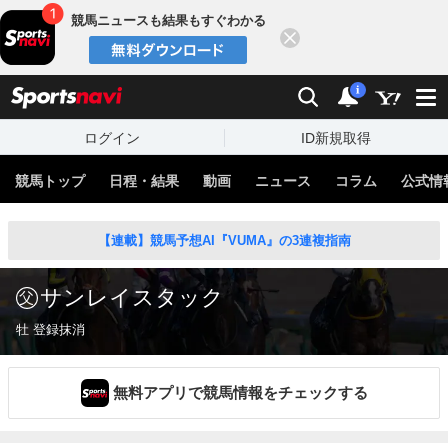
競馬ニュースも結果もすぐわかる
閉じる
スポーツナビ
検索
通知
i
ログイン
ID新規取得
競馬トップ
日程・結果
動画
ニュース
コラム
公式情
【連載】競馬予想AI『VUMA』の3連複指南
サンレイスタック
牡 登録抹消
無料アプリで競馬情報をチェックする