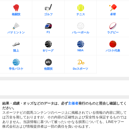
格闘技
ゴルフ
テニス
卓球
F1
バドミントン
バレーボール
ラグビー
NBA
陸上
Bリーグ
バスケ代表
学生バスケ
他競技
Doスポーツ
結果・成績・オッズなどのデータは、必ず
主催者
発行のものと照合し確認してく
ださい。
スポーツナビの競馬コンテンツのページ上に掲載されている情報の内容に関して
は万全を期しておりますが、その内容の正確性および安全性を保証するものでは
ありません。当該情報に基づいて被ったいかなる損害についても、LINEヤフー
株式会社および情報提供者は一切の責任を負いかねます。