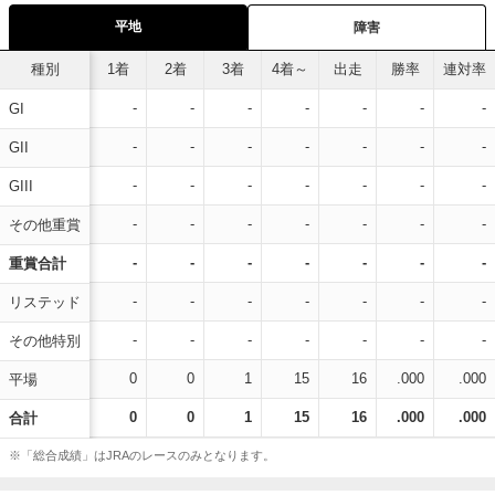
平地
障害
種別
1着
2着
3着
4着～
出走
勝率
連対率
-
-
-
-
-
-
-
GI
-
-
-
-
-
-
-
GII
-
-
-
-
-
-
-
GIII
-
-
-
-
-
-
-
その他重賞
-
-
-
-
-
-
-
重賞合計
-
-
-
-
-
-
-
リステッド
-
-
-
-
-
-
-
その他特別
0
0
1
15
16
.000
.000
平場
0
0
1
15
16
.000
.000
合計
※「総合成績」はJRAのレースのみとなります。