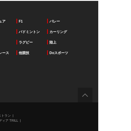
ュア
F1
バレー
バドミントン
カーリング
ラグビー
陸上
レース
他競技
Doスポーツ
ストラン
ィア TRILL