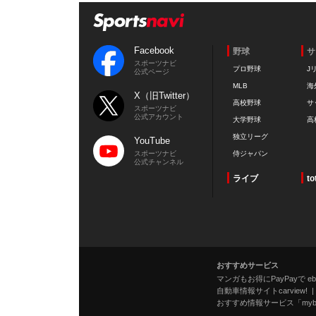
Facebook
野球
サ
スポーツナビ
プロ野球
J
公式ページ
MLB
海
X（旧Twitter）
高校野球
サ
スポーツナビ
公式アカウント
大学野球
高
独立リーグ
YouTube
スポーツナビ
侍ジャパン
公式チャンネル
ライブ
to
おすすめサービス
マンガもお得にPayPayで eboo
自動車情報サイトcarview!
おすすめ情報サービス「mybe