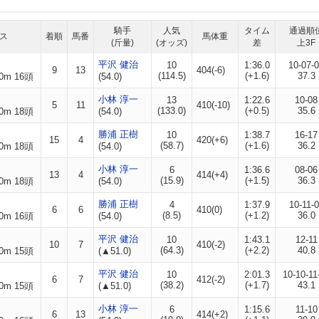
騎手
人気
タイム
通過順
ス
着順
馬番
馬体重
(斤量)
(オッズ)
差
上3F
平沢 健治
10
1:36.0
10-07-
9
13
404(-6)
(114.5)
(+1.6)
37.3
0m 16頭
(54.0)
小林 淳一
13
1:22.6
10-08
5
11
410(-10)
(133.0)
(+0.5)
35.6
0m 18頭
(54.0)
勝浦 正樹
10
1:38.7
16-17
15
4
420(+6)
(58.7)
(+1.6)
36.2
0m 18頭
(54.0)
小林 淳一
6
1:36.6
08-06
13
4
414(+4)
(15.9)
(+1.5)
36.3
0m 18頭
(54.0)
勝浦 正樹
4
1:37.9
10-11-
6
6
410(0)
(8.5)
(+1.2)
36.0
0m 16頭
(54.0)
平沢 健治
10
1:43.1
12-11
10
7
410(-2)
(64.3)
(+2.2)
40.8
0m 15頭
(▲51.0)
平沢 健治
10
2:01.3
10-10-11
6
7
412(-2)
(38.2)
(+1.7)
43.1
0m 15頭
(▲51.0)
小林 淳一
6
1:15.6
11-10
6
13
414(+2)