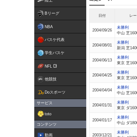
陸上
Bリーグ
日付
レー
NBA
未勝利
2004/09/26
中山 芝160
バスケ代表
未勝利
2004/08/01
新潟 芝140
学生バスケ
未勝利
2004/06/13
東京 芝160
NFL
未勝利
2004/04/25
東京 芝160
他競技
未勝利
2004/04/04
Doスポーツ
中山 芝160
未勝利
サービス
2004/01/31
東京 ダ160
toto
未勝利
2004/01/17
中山 ダ180
コンテンツ
未勝利
動画
2003/12/21