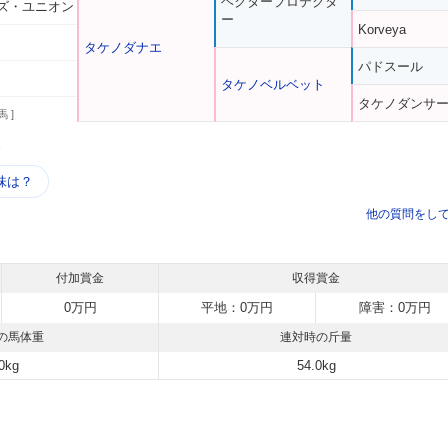
ヘクタープロテクタ
ズ・ユニオン
ー
Korveya
タケノダナエ
パドスール
タケノベルベット
タケノダンサ
馬 ]
う
味は？
他の質問をし
付加賞金
収得賞金
0万円
平地：0万円
障害：0万円
の馬体重
連対時の斤量
0kg
54.0kg