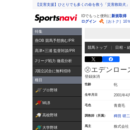
【災害支援】ひとりでも多くの命を救う「災害救助犬」
IDでもっと便利に
新規取得
ログイン
［おトク］10
特集
燕OB 競馬予想挑む/PR
競馬トップ
日程・
髙津×三浦 監督対談/PR
Jリーグ戦力 徹底分析
エデンロー
J国立試合に無料招待
登録抹消
種目
性齢
牝
プロ野球
生年月日
2001年4
MLB
毛色
青鹿毛
高校野球
調教師（所属）
稗田 研二
馬主
株式会社
大学野球