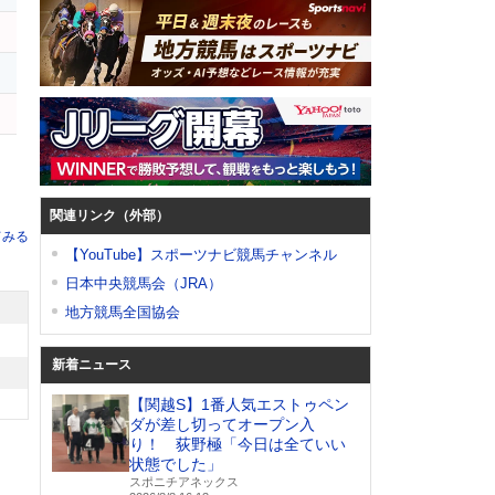
ー
関連リンク（外部）
てみる
【YouTube】スポーツナビ競馬チャンネル
日本中央競馬会（JRA）
地方競馬全国協会
新着ニュース
【関越S】1番人気エストゥペン
ダが差し切ってオープン入
り！ 荻野極「今日は全ていい
状態でした」
スポニチアネックス