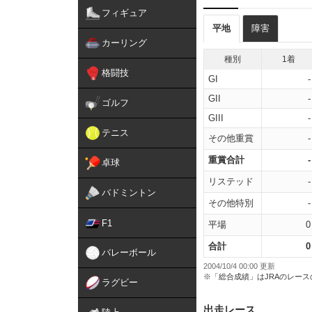
フィギュア
平地
障害
カーリング
種別
1着
格闘技
GI
-
GII
-
ゴルフ
GIII
-
テニス
その他重賞
-
重賞合計
-
卓球
リステッド
-
バドミントン
その他特別
-
F1
平場
0
合計
0
バレーボール
2004/10/4 00:00 更新
※「総合成績」はJRAのレー
ラグビー
出走レース