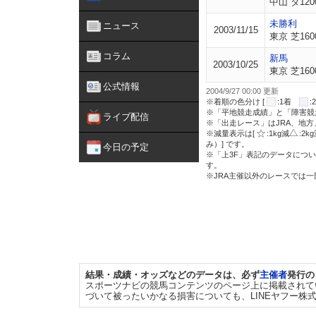
中山 ダ120
未勝利
ニュース
2003/11/15
東京 芝160
コラム
新馬
2003/10/25
東京 芝160
公式情報
2004/9/27 00:00 更新
※着順の色分け [
:1着
※「平地競走成績」と「障害競
ライブ配信
※「出走レース」はJRA、地
※減量表示は[
:1kg減
:2k
み）] です。
今日の予定
※「上3F」表記のデータについ
す。
※JRA主催以外のレースでは
結果・成績・オッズなどのデータは、必ず
主催者
発行の
スポーツナビの競馬コンテンツのページ上に掲載されて
づいて被ったいかなる損害についても、LINEヤフー株