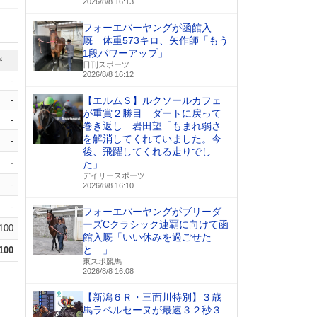
2026/8/8 16:13
フォーエバーヤングが函館入
厩 体重573キロ、矢作師「もう
1段パワーアップ」
率
日刊スポーツ
2026/8/8 16:12
-
-
【エルムＳ】ルクソールカフェ
が重賞２勝目 ダートに戻って
-
巻き返し 岩田望「もまれ弱さ
を解消してくれていました。今
-
後、飛躍してくれる走りでし
-
た」
デイリースポーツ
-
2026/8/8 16:10
-
フォーエバーヤングがブリーダ
ーズCクラシック連覇に向けて函
.100
館入厩「いい休みを過ごせた
と…」
.100
東スポ競馬
2026/8/8 16:08
【新潟６Ｒ・三面川特別】３歳
馬ラベルセーヌが最速３２秒３