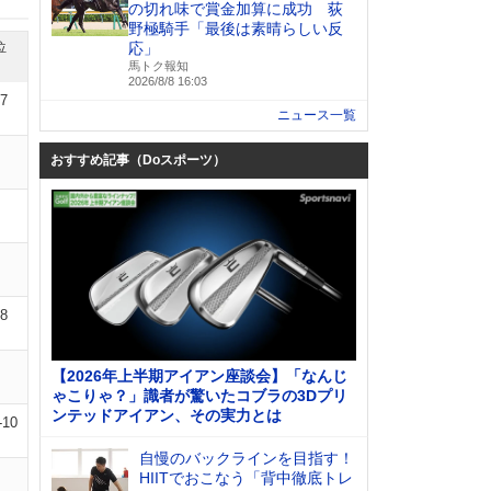
の切れ味で賞金加算に成功 荻
野極騎手「最後は素晴らしい反
位
応」
馬トク報知
2026/8/8 16:03
07
ニュース一覧
おすすめ記事（Doスポーツ）
08
【2026年上半期アイアン座談会】「なんじ
ゃこりゃ？」識者が驚いたコブラの3Dプリ
ンテッドアイアン、その実力とは
-10
自慢のバックラインを目指す！
HIITでおこなう「背中徹底トレ