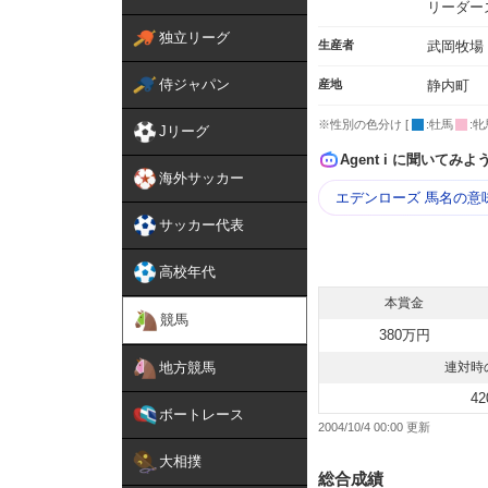
リーダー
独立リーグ
生産者
武岡牧場
侍ジャパン
産地
静内町
※性別の色分け [
:牡馬
:牝
Jリーグ
Agent i に聞いてみよ
海外サッカー
エデンローズ 馬名の意
サッカー代表
高校年代
本賞金
競馬
380万円
地方競馬
連対時
42
ボートレース
2004/10/4 00:00
大相撲
総合成績