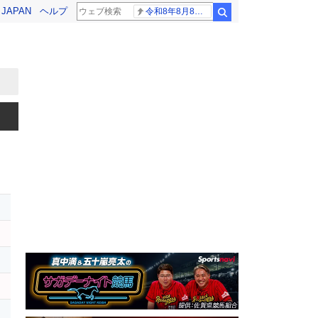
! JAPAN
ヘルプ
令和8年8月8日8時8分
検索
ス
ツ