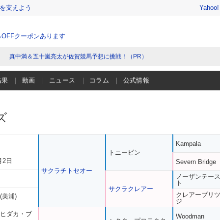
を支えよう
Yahoo
％OFFクーポンあります
真中満＆五十嵐亮太が佐賀競馬予想に挑戦！（PR）
結果
動画
ニュース
コラム
公式情報
ズ
Kampala
トニービン
月2日
Severn Bridge
サクラチトセオー
ノーザンテー
ト
サクラクレアー
クレアーブリ
(美浦)
ジ
 ヒダカ・ブ
Woodman