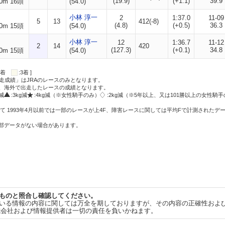
(19.9)
(+1.1)
39.9
0m 16頭
(54.0)
小林 淳一
2
1:37.0
11-09
5
13
412(-8)
(4.8)
(+0.5)
36.3
0m 15頭
(54.0)
小林 淳一
12
1:36.7
11-12
2
14
420
(127.3)
(+0.1)
34.8
0m 15頭
(54.0)
:2着
:3着 ]
走成績」はJRAのレースのみとなります。
方、海外で出走したレースの成績となります。
g減
:3kg減
:4kg減（※女性騎手のみ）
:2kg減（※5年以上、又は101勝以上の女性騎手
て 1993年4月以前では一部のレースが上4F、障害レースに関しては平均Fで計測されたデ
一部データがない場合があります。
ものと照合し確認してください。
いる情報の内容に関しては万全を期しておりますが、その内容の正確性およ
式会社および情報提供者は一切の責任を負いかねます。