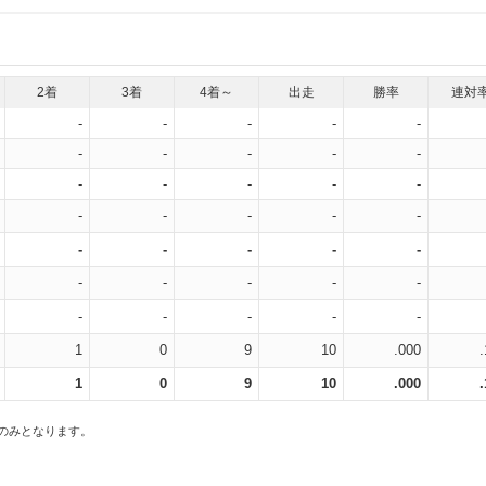
2着
3着
4着～
出走
勝率
連対
-
-
-
-
-
-
-
-
-
-
-
-
-
-
-
-
-
-
-
-
-
-
-
-
-
-
-
-
-
-
-
-
-
-
-
1
0
9
10
.000
1
0
9
10
.000
スのみとなります。