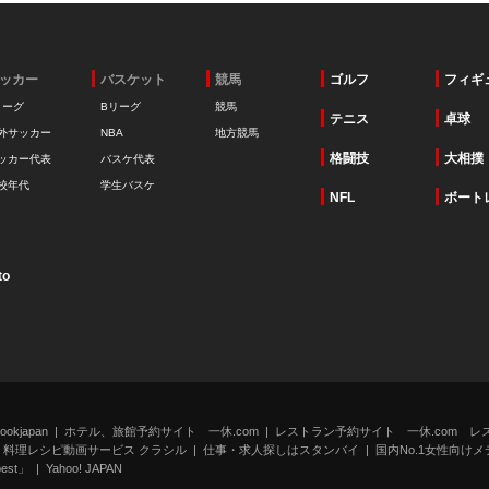
ッカー
バスケット
競馬
ゴルフ
フィギ
リーグ
Bリーグ
競馬
テニス
卓球
外サッカー
NBA
地方競馬
格闘技
大相撲
ッカー代表
バスケ代表
校年代
学生バスケ
NFL
ボート
to
kjapan
ホテル、旅館予約サイト 一休.com
レストラン予約サイト 一休.com レ
料理レシピ動画サービス クラシル
仕事・求人探しはスタンバイ
国内No.1女性向けメデ
st」
Yahoo! JAPAN