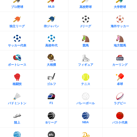
MLB
プロ野球
高校野球
大学野球
独立リーグ
侍ジャパン
Jリーグ
海外サッカー
サッカー代表
高校年代
競馬
地方競馬
ボートレース
大相撲
フィギュア
カーリング
格闘技
ゴルフ
テニス
卓球
F1
バドミントン
バレーボール
ラグビー
NBA
陸上
Bリーグ
バスケ代表