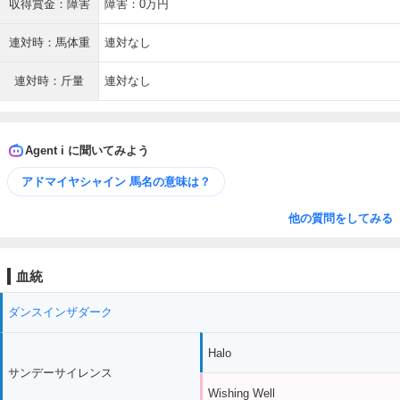
収得賞金：障害
障害：0万円
連対時：馬体重
連対なし
連対時：斤量
連対なし
Agent i に聞いてみよう
アドマイヤシャイン 馬名の意味は？
他の質問をしてみる
血統
ダンスインザダーク
Halo
サンデーサイレンス
Wishing Well