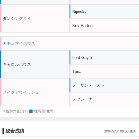
Nijinsky
ダンシングキイ
Key Partner
カモンマイハウス
Lord Gayle
キャロルハウス
Tuna
ノーザンテースト
メイクアウイッシュ
メツシーナ
※性別の色分け [
:牡馬
:牝馬 ]
総合成績
2004/9/30 00:00