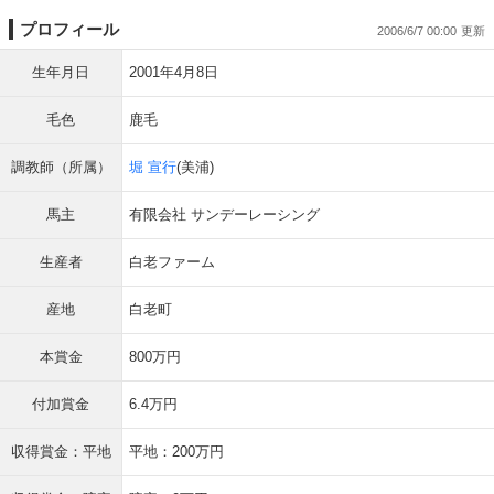
プロフィール
2006/6/7 00:00
生年月日
2001年4月8日
毛色
鹿毛
調教師（所属）
堀 宣行
(美浦)
馬主
有限会社 サンデーレーシング
生産者
白老ファーム
産地
白老町
本賞金
800万円
付加賞金
6.4万円
収得賞金：平地
平地：200万円