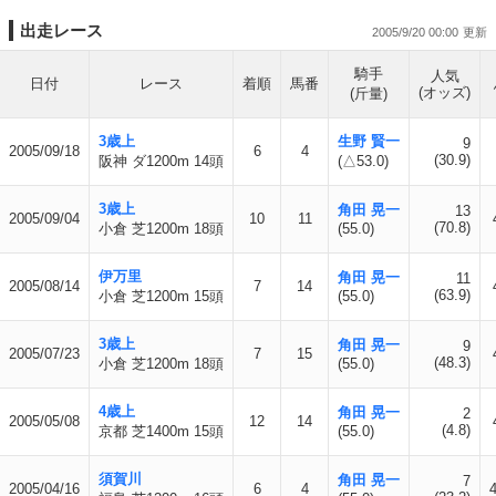
出走レース
2005/9/20 00:00
騎手
人気
日付
レース
着順
馬番
(オッズ)
(斤量)
3歳上
生野 賢一
9
2005/09/18
6
4
(30.9)
阪神 ダ1200m 14頭
(△53.0)
3歳上
角田 晃一
13
2005/09/04
10
11
(70.8)
小倉 芝1200m 18頭
(55.0)
伊万里
角田 晃一
11
2005/08/14
7
14
(63.9)
小倉 芝1200m 15頭
(55.0)
3歳上
角田 晃一
9
2005/07/23
7
15
(48.3)
小倉 芝1200m 18頭
(55.0)
4歳上
角田 晃一
2
2005/05/08
12
14
(4.8)
京都 芝1400m 15頭
(55.0)
須賀川
角田 晃一
7
2005/04/16
6
4
4