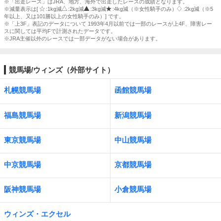
※「出走レース」はJRA、地方、海外で出走したレースの成績となります。
※減量表示は[
:1kg減
:2kg減
:3kg減
:4kg減（※女性騎手のみ）
:2kg減（※5
年以上、又は101勝以上の女性騎手のみ）] です。
※「上3F」表記のデータについて 1993年4月以前では一部のレースが上4F、障害レー
スに関しては平均Fで計測されたデータです。
※JRA主催以外のレースでは一部データがない場合があります。
競馬場/ウィンズ（外部サイト）
札幌競馬場
函館競馬場
福島競馬場
新潟競馬場
東京競馬場
中山競馬場
中京競馬場
京都競馬場
阪神競馬場
小倉競馬場
ウィンズ・エクセル