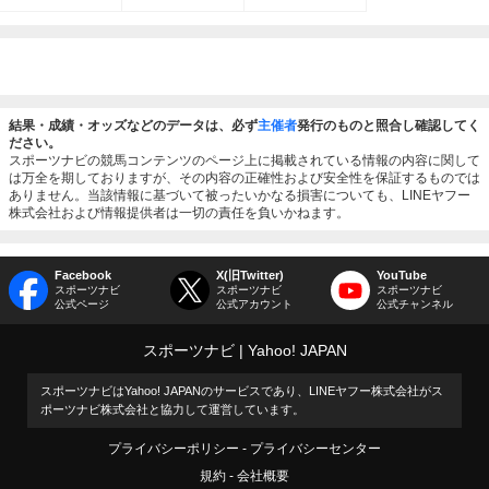
結果・成績・オッズなどのデータは、必ず
主催者
発行のものと照合し確認してく
ださい。
スポーツナビの競馬コンテンツのページ上に掲載されている情報の内容に関して
は万全を期しておりますが、その内容の正確性および安全性を保証するものでは
ありません。当該情報に基づいて被ったいかなる損害についても、LINEヤフー
株式会社および情報提供者は一切の責任を負いかねます。
Facebook
X(旧Twitter)
YouTube
スポーツナビ
スポーツナビ
スポーツナビ
公式ページ
公式アカウント
公式チャンネル
スポーツナビ
Yahoo! JAPAN
スポーツナビはYahoo! JAPANのサービスであり、LINEヤフー株式会社がス
ポーツナビ株式会社と協力して運営しています。
プライバシーポリシー
プライバシーセンター
規約
会社概要