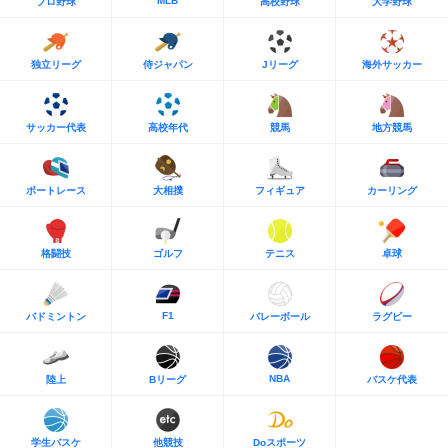
MLB
プロ野球
高校野球
大学野球
独立リーグ
侍ジャパン
Jリーグ
海外サッカー
サッカー代表
高校年代
競馬
地方競馬
ボートレース
大相撲
フィギュア
カーリング
格闘技
ゴルフ
テニス
卓球
F1
バドミントン
バレーボール
ラグビー
NBA
陸上
Bリーグ
バスケ代表
学生バスケ
他競技
Doスポーツ