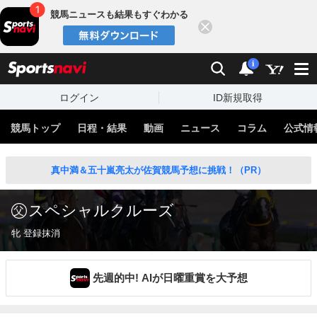
競馬ニュースも結果もすぐわかる
閉じる
スポーツナビ
検索
通知
i
ログイン
ID新規取得
競馬トップ
日程・結果
動画
ニュース
コラム
公式情
真中満＆五十嵐亮太が佐賀競馬予想に挑戦！（PR）
スペシャルクルーズ
牝 登録抹消
先週的中! AIが日曜重賞を大予想