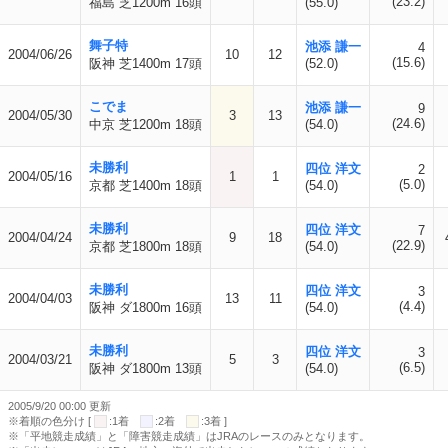
(23.2)
福島 芝1200m 16頭
(55.0)
舞子特
池添 謙一
4
2004/06/26
10
12
(15.6)
阪神 芝1400m 17頭
(52.0)
こでま
池添 謙一
9
2004/05/30
3
13
(24.6)
中京 芝1200m 18頭
(54.0)
未勝利
四位 洋文
2
2004/05/16
1
1
(5.0)
京都 芝1400m 18頭
(54.0)
未勝利
四位 洋文
7
2004/04/24
9
18
(22.9)
京都 芝1800m 18頭
(54.0)
未勝利
四位 洋文
3
2004/04/03
13
11
(4.4)
阪神 ダ1800m 16頭
(54.0)
未勝利
四位 洋文
3
2004/03/21
5
3
(6.5)
阪神 ダ1800m 13頭
(54.0)
2005/9/20 00:00 更新
※着順の色分け [
:1着
:2着
:3着 ]
※「平地競走成績」と「障害競走成績」はJRAのレースのみとなります。