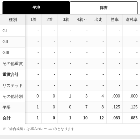
平地
障害
種別
1着
2着
3着
4着～
出走
勝率
連対率
-
-
-
-
-
-
-
GI
-
-
-
-
-
-
-
GII
-
-
-
-
-
-
-
GIII
-
-
-
-
-
-
-
その他重賞
-
-
-
-
-
-
-
重賞合計
-
-
-
-
-
-
-
リステッド
0
0
1
3
4
.000
.000
その他特別
1
0
0
7
8
.125
.125
平場
1
0
1
10
12
.083
.083
合計
※「総合成績」はJRAのレースのみとなります。