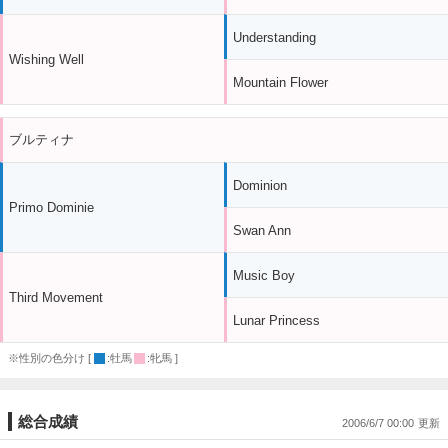
Understanding
Wishing Well
Mountain Flower
ブルティナ
Dominion
Primo Dominie
Swan Ann
Music Boy
Third Movement
Lunar Princess
※性別の色分け [
:牡馬
:牝馬 ]
総合成績
2006/6/7 00:00