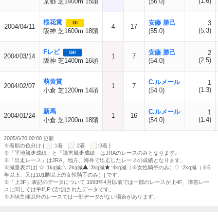
(1.6)
京都 芝1400m 15頭
(56.0)
桜花賞
安藤 勝己
3
GI
2004/04/11
4
17
(5.3)
阪神 芝1600m 18頭
(55.0)
Fレビ
安藤 勝己
2
GII
2004/03/14
1
7
(2.5)
阪神 芝1400m 16頭
(54.0)
萌黄賞
C.ルメール
1
2004/02/07
1
7
(1.3)
小倉 芝1200m 14頭
(54.0)
新馬
C.ルメール
1
2004/01/24
1
16
(1.4)
小倉 芝1200m 18頭
(54.0)
2005/6/20 00:00 更新
※着順の色分け [
:1着
:2着
:3着 ]
※「平地競走成績」と「障害競走成績」はJRAのレースのみとなります。
※「出走レース」はJRA、地方、海外で出走したレースの成績となります。
※減量表示は[
:1kg減
:2kg減
:3kg減
:4kg減（※女性騎手のみ）
:2kg減（※5
年以上、又は101勝以上の女性騎手のみ）] です。
※「上3F」表記のデータについて 1993年4月以前では一部のレースが上4F、障害レー
スに関しては平均Fで計測されたデータです。
※JRA主催以外のレースでは一部データがない場合があります。