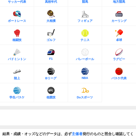
サッカー代表
高校年代
競馬
地方競馬
ボートレース
大相撲
フィギュア
カーリング
格闘技
ゴルフ
テニス
卓球
F1
バドミントン
バレーボール
ラグビー
NBA
陸上
Bリーグ
バスケ代表
学生バスケ
他競技
Doスポーツ
結果・成績・オッズなどのデータは、必ず
主催者
発行のものと照合し確認してく