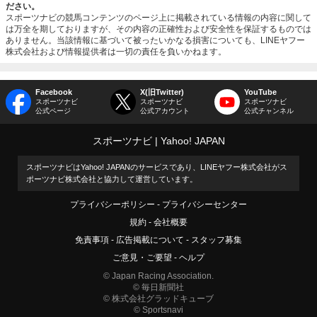
ださい。
スポーツナビの競馬コンテンツのページ上に掲載されている情報の内容に関して
は万全を期しておりますが、その内容の正確性および安全性を保証するものでは
ありません。当該情報に基づいて被ったいかなる損害についても、LINEヤフー
株式会社および情報提供者は一切の責任を負いかねます。
Facebook
X(旧Twitter)
YouTube
スポーツナビ
スポーツナビ
スポーツナビ
公式ページ
公式アカウント
公式チャンネル
スポーツナビ
Yahoo! JAPAN
スポーツナビはYahoo! JAPANのサービスであり、LINEヤフー株式会社がス
ポーツナビ株式会社と協力して運営しています。
プライバシーポリシー
プライバシーセンター
規約
会社概要
免責事項
広告掲載について
スタッフ募集
ご意見・ご要望
ヘルプ
© Japan Racing Association.
© 毎日新聞社
© 株式会社グラッドキューブ
© Sportsnavi