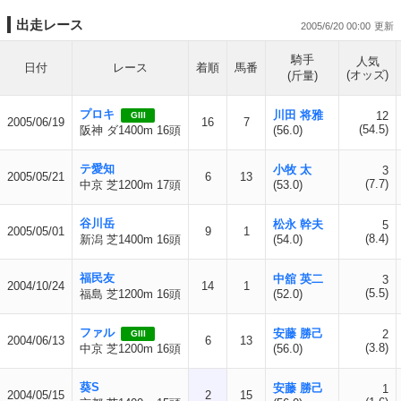
出走レース
2005/6/20 00:00
騎手
人気
日付
レース
着順
馬番
(オッズ)
(斤量)
プロキ
川田 将雅
12
GIII
2005/06/19
16
7
(54.5)
阪神 ダ1400m 16頭
(56.0)
テ愛知
小牧 太
3
2005/05/21
6
13
(7.7)
中京 芝1200m 17頭
(53.0)
谷川岳
松永 幹夫
5
2005/05/01
9
1
(8.4)
新潟 芝1400m 16頭
(54.0)
福民友
中舘 英二
3
2004/10/24
14
1
(5.5)
福島 芝1200m 16頭
(52.0)
ファル
安藤 勝己
2
GIII
2004/06/13
6
13
(3.8)
中京 芝1200m 16頭
(56.0)
葵S
安藤 勝己
1
2004/05/15
2
15