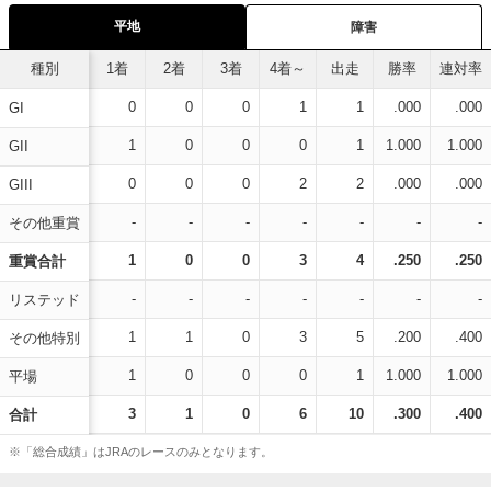
平地
障害
種別
1着
2着
3着
4着～
出走
勝率
連対率
0
0
0
1
1
.000
.000
GI
1
0
0
0
1
1.000
1.000
GII
0
0
0
2
2
.000
.000
GIII
-
-
-
-
-
-
-
その他重賞
1
0
0
3
4
.250
.250
重賞合計
-
-
-
-
-
-
-
リステッド
1
1
0
3
5
.200
.400
その他特別
1
0
0
0
1
1.000
1.000
平場
3
1
0
6
10
.300
.400
合計
※「総合成績」はJRAのレースのみとなります。