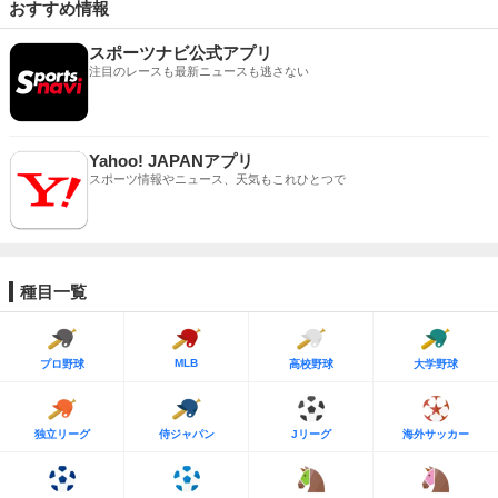
おすすめ情報
スポーツナビ公式アプリ
注目のレースも最新ニュースも逃さない
Yahoo! JAPANアプリ
スポーツ情報やニュース、天気もこれひとつで
種目一覧
MLB
プロ野球
高校野球
大学野球
独立リーグ
侍ジャパン
Jリーグ
海外サッカー