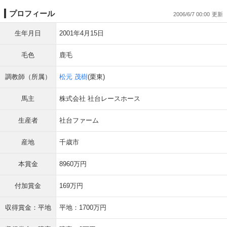
プロフィール
2006/6/7 00:00
生年月日
2001年4月15日
毛色
鹿毛
調教師（所属）
松元 茂樹
(栗東)
馬主
株式会社 社台レースホース
生産者
社台ファーム
産地
千歳市
本賞金
8960万円
付加賞金
169万円
収得賞金：平地
平地：1700万円