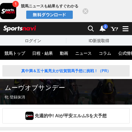
競馬ニュースも結果もすぐわかる
閉じる
スポーツナビ
検索
通知
i
ログイン
ID新規取得
競馬トップ
日程・結果
動画
ニュース
コラム
公式情
真中満＆五十嵐亮太が佐賀競馬予想に挑戦！（PR）
ムーヴオブサンデー
牝 登録抹消
先週的中! AIが平安エルムSを大予想