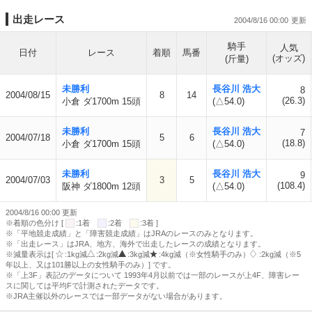
出走レース
2004/8/16 00:00
騎手
人気
日付
レース
着順
馬番
(オッズ)
(斤量)
未勝利
長谷川 浩大
8
2004/08/15
8
14
(26.3)
小倉 ダ1700m 15頭
(△54.0)
未勝利
長谷川 浩大
7
2004/07/18
5
6
(18.8)
小倉 ダ1700m 15頭
(△54.0)
未勝利
長谷川 浩大
9
2004/07/03
3
5
(108.4)
阪神 ダ1800m 12頭
(△54.0)
2004/8/16 00:00 更新
※着順の色分け [
:1着
:2着
:3着 ]
※「平地競走成績」と「障害競走成績」はJRAのレースのみとなります。
※「出走レース」はJRA、地方、海外で出走したレースの成績となります。
※減量表示は[
:1kg減
:2kg減
:3kg減
:4kg減（※女性騎手のみ）
:2kg減（※5
年以上、又は101勝以上の女性騎手のみ）] です。
※「上3F」表記のデータについて 1993年4月以前では一部のレースが上4F、障害レー
スに関しては平均Fで計測されたデータです。
※JRA主催以外のレースでは一部データがない場合があります。