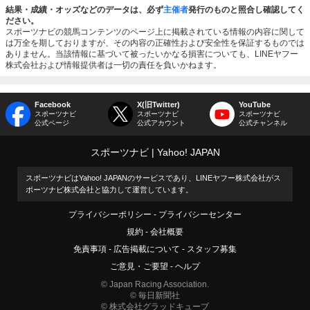
結果・成績・オッズなどのデータは、必ず
主催者
発行のものと照合し確認してく
ださい。
スポーツナビの競馬コンテンツのページ上に掲載されている情報の内容に関して
は万全を期しておりますが、その内容の正確性および安全性を保証するものでは
ありません。当該情報に基づいて被ったいかなる損害についても、LINEヤフー
株式会社および情報提供者は一切の責任を負いかねます。
Facebook
X(旧Twitter)
YouTube
スポーツナビ
スポーツナビ
スポーツナビ
公式ページ
公式アカウント
公式チャンネル
スポーツナビ
Yahoo! JAPAN
スポーツナビはYahoo! JAPANのサービスであり、LINEヤフー株式会社がス
ポーツナビ株式会社と協力して運営しています。
プライバシーポリシー
プライバシーセンター
規約
会社概要
免責事項
広告掲載について
スタッフ募集
ご意見・ご要望
ヘルプ
© Japan Racing Association.
© 毎日新聞社
© 株式会社グラッドキューブ