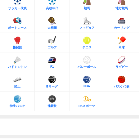
サッカー代表
高校年代
競馬
地方競馬
ボートレース
大相撲
フィギュア
カーリング
格闘技
ゴルフ
テニス
卓球
F1
バドミントン
バレーボール
ラグビー
NBA
陸上
Bリーグ
バスケ代表
学生バスケ
他競技
Doスポーツ