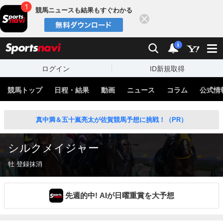
競馬ニュースも結果もすぐわかる
閉じる
スポーツナビ
検索
通知
i
ログイン
ID新規取得
競馬トップ
日程・結果
動画
ニュース
コラム
公式情
真中満＆五十嵐亮太が佐賀競馬予想に挑戦！（PR）
シルクメイジャー
牡 登録抹消
先週的中! AIが日曜重賞を大予想