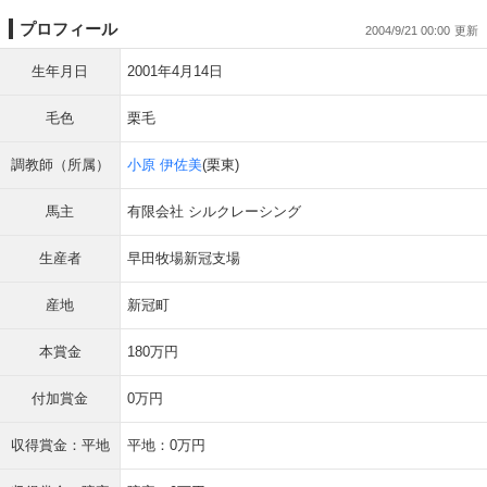
プロフィール
2004/9/21 00:00
生年月日
2001年4月14日
毛色
栗毛
調教師（所属）
小原 伊佐美
(栗東)
馬主
有限会社 シルクレーシング
生産者
早田牧場新冠支場
産地
新冠町
本賞金
180万円
付加賞金
0万円
収得賞金：平地
平地：0万円