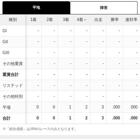
平地
障害
種別
1着
2着
3着
4着～
出走
勝率
連対率
-
-
-
-
-
-
-
GI
-
-
-
-
-
-
-
GII
-
-
-
-
-
-
-
GIII
-
-
-
-
-
-
-
その他重賞
-
-
-
-
-
-
-
重賞合計
-
-
-
-
-
-
-
リステッド
-
-
-
-
-
-
-
その他特別
0
0
1
2
3
.000
.000
平場
0
0
1
2
3
.000
.000
合計
※「総合成績」はJRAのレースのみとなります。