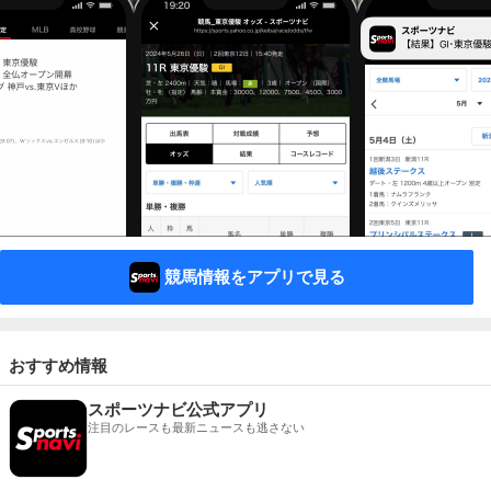
競馬情報をアプリで見る
おすすめ情報
スポーツナビ公式アプリ
注目のレースも最新ニュースも逃さない