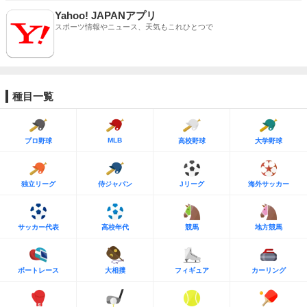
Yahoo! JAPANアプリ
スポーツ情報やニュース、天気もこれひとつで
種目一覧
MLB
プロ野球
高校野球
大学野球
独立リーグ
侍ジャパン
Jリーグ
海外サッカー
サッカー代表
高校年代
競馬
地方競馬
ボートレース
大相撲
フィギュア
カーリング