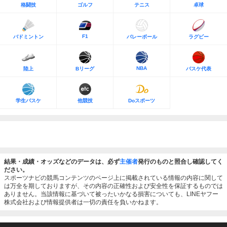
格闘技
ゴルフ
テニス
卓球
F1
バドミントン
バレーボール
ラグビー
NBA
陸上
Bリーグ
バスケ代表
学生バスケ
他競技
Doスポーツ
結果・成績・オッズなどのデータは、必ず
主催者
発行のものと照合し確認してく
ださい。
スポーツナビの競馬コンテンツのページ上に掲載されている情報の内容に関して
は万全を期しておりますが、その内容の正確性および安全性を保証するものでは
ありません。当該情報に基づいて被ったいかなる損害についても、LINEヤフー
株式会社および情報提供者は一切の責任を負いかねます。