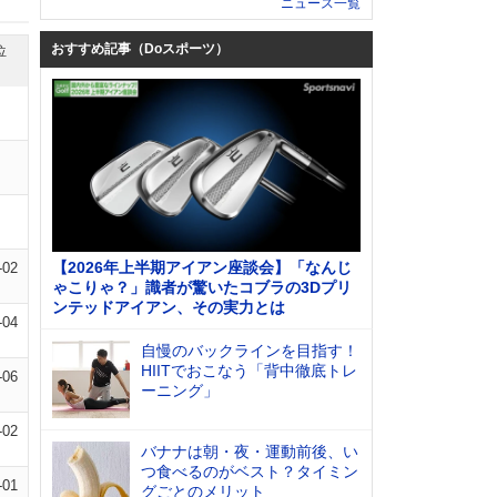
ニュース一覧
おすすめ記事（Doスポーツ）
位
【2026年上半期アイアン座談会】「なんじ
-02
ゃこりゃ？」識者が驚いたコブラの3Dプリ
ンテッドアイアン、その実力とは
-04
自慢のバックラインを目指す！
HIITでおこなう「背中徹底トレ
-06
ーニング」
-02
バナナは朝・夜・運動前後、い
つ食べるのがベスト？タイミン
-01
グごとのメリット