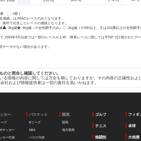
:2着
:3着 ]
走成績」はJRAのレースのみとなります。
方、海外で出走したレースの成績となります。
g減
:3kg減
:4kg減（※女性騎手のみ）
:2kg減（※5年以上、又は101勝以上の女性騎手
て 1993年4月以前では一部のレースが上4F、障害レースに関しては平均Fで計測されたデ
一部データがない場合があります。
ものと照合し確認してください。
いる情報の内容に関しては万全を期しておりますが、その内容の正確性およ
式会社および情報提供者は一切の責任を負いかねます。
ッカー
バスケット
競馬
ゴルフ
フィギ
リーグ
Bリーグ
競馬
テニス
卓球
外サッカー
NBA
地方競馬
格闘技
大相撲
ッカー代表
バスケ代表