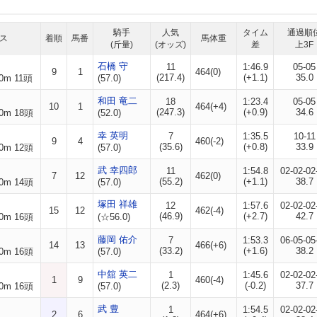
騎手
人気
タイム
通過順
ス
着順
馬番
馬体重
(斤量)
(オッズ)
差
上3F
石橋 守
11
1:46.9
05-05
9
1
464(0)
(217.4)
(+1.1)
35.0
0m 11頭
(57.0)
和田 竜二
18
1:23.4
05-05
10
1
464(+4)
(247.3)
(+0.9)
34.6
0m 18頭
(52.0)
幸 英明
7
1:35.5
10-11
9
4
460(-2)
(35.6)
(+0.8)
33.9
0m 12頭
(57.0)
武 幸四郎
11
1:54.8
02-02-02
7
12
462(0)
(55.2)
(+1.1)
38.7
0m 14頭
(57.0)
塚田 祥雄
12
1:57.6
02-02-02
15
12
462(-4)
(46.9)
(+2.7)
42.7
0m 16頭
(☆56.0)
藤岡 佑介
7
1:53.3
06-05-05
14
13
466(+6)
(33.2)
(+1.6)
38.2
0m 16頭
(57.0)
中舘 英二
1
1:45.6
02-02-02
1
9
460(-4)
(2.3)
(-0.2)
37.7
0m 16頭
(57.0)
武 豊
1
1:54.5
02-02-02
2
6
464(+6)