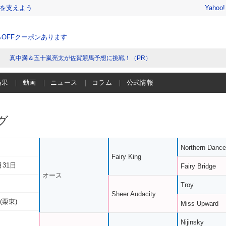
を支えよう
Yahoo
％OFFクーポンあります
真中満＆五十嵐亮太が佐賀競馬予想に挑戦！（PR）
結果
動画
ニュース
コラム
公式情報
グ
Northern Dance
Fairy King
月31日
Fairy Bridge
オース
Troy
Sheer Audacity
(栗東)
Miss Upward
Nijinsky