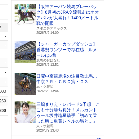
【阪神アーバン競馬プレーバッ
ク】8月初のJRA交流競走はオオ
アバレが大暴れ！1400メートル
戦で開眼
率
スポニチアネックス
2026/8/9 14:00
-
【シャーガーカップダッシュ】
-
香港勢ワンツーで存在感…ルメ
-
ールは5着
競馬のおはなし
-
2026/8/9 13:52
-
日曜中京競馬場の注目激走馬…
中京７Ｒ・ＣＢＣ賞・Ｇ３
-
馬トク報知
.000
2026/8/9 13:44
.269
三嶋まりえ・レパードS予想 こ
こも十分勝ち負け！メルカント
.200
ゥール坂井瑠星騎手「初めて乗
った時に重賞レベルの馬と…」
東スポ競馬
2026/8/9 13:43