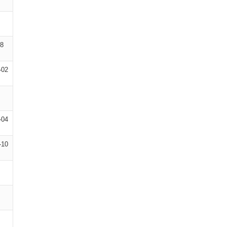
08
-02
-04
-10