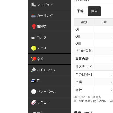
フィギュア
平地
障害
カーリング
種別
1着
格闘技
GI
-
GII
-
ゴルフ
GIII
-
テニス
その他重賞
-
重賞合計
-
卓球
リステッド
-
バドミントン
その他特別
0
F1
平場
2
合計
2
バレーボール
2007/11/15 00:00 更新
※「総合成績」はJRAのレー
ラグビー
出走レース