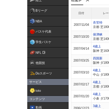
陸上
Bリーグ
日付
レー
NBA
衣笠特
2007/11/04
京都 芝180
バスケ代表
保津峡
2007/10/20
京都 芝140
学生バスケ
4歳上
2007/04/14
阪神 芝160
NFL
四国新
2007/03/25
阪神 ダ180
他競技
4歳上
2007/03/10
Doスポーツ
中山 ダ180
サービス
4歳上
2007/02/17
京都 ダ180
toto
4歳上
2007/01/20
小倉 ダ170
コンテンツ
3歳上
動画
2006/12/23