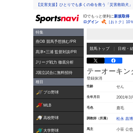
【災害支援】ひとりでも多くの命を救う「災害救助犬」
IDでもっと便利に
新規取得
ログイン
［おトク］10
特集
燕OB 競馬予想挑む/PR
競馬トップ
日程・
髙津×三浦 監督対談/PR
Jリーグ戦力 徹底分析
テーオーキン
J国立試合に無料招待
登録抹消
種目
性齢
せん
プロ野球
生年月日
2001年3
MLB
毛色
鹿毛
高校野球
調教師（所属）
松永 昌博
馬主
小笹 公也
大学野球