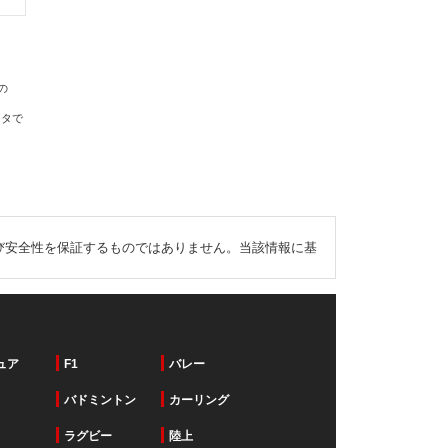
の
ータで
び安全性を保証するものではありません。当該情報に基
ュア
F1
バレー
バドミントン
カーリング
ラグビー
陸上