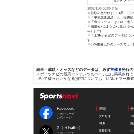
2007/11/5 00:00 更新
※着順の色分け [
:1着
※「平地競走成績」と「障害競
※「出走レース」はJRA、地
※減量表示は[
:1kg減
:2k
み）] です。
※「上3F」表記のデータについ
す。
※JRA主催以外のレースでは
結果・成績・オッズなどのデータは、必ず
主催者
発行の
スポーツナビの競馬コンテンツのページ上に掲載されて
づいて被ったいかなる損害についても、LINEヤフー株
Facebook
野球
サ
スポーツナビ
プロ野球
J
公式ページ
MLB
海
X（旧Twitter）
高校野球
サ
スポーツナビ