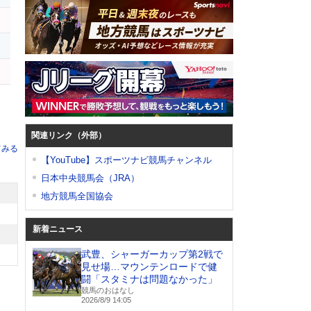
ク
イ
関連リンク（外部）
てみる
【YouTube】スポーツナビ競馬チャンネル
日本中央競馬会（JRA）
地方競馬全国協会
新着ニュース
武豊、シャーガーカップ第2戦で
見せ場…マウンテンロードで健
闘「スタミナは問題なかった」
競馬のおはなし
2026/8/9 14:05