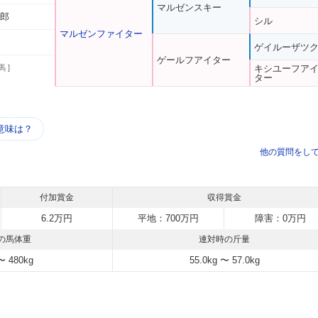
マルゼンスキー
太郎
シル
マルゼンファイター
ゲイルーザツ
ゲールフアイター
馬 ]
キシユーフア
ター
う
意味は？
他の質問をし
付加賞金
収得賞金
6.2万円
平地：700万円
障害：0万円
の馬体重
連対時の斤量
〜 480kg
55.0kg 〜 57.0kg