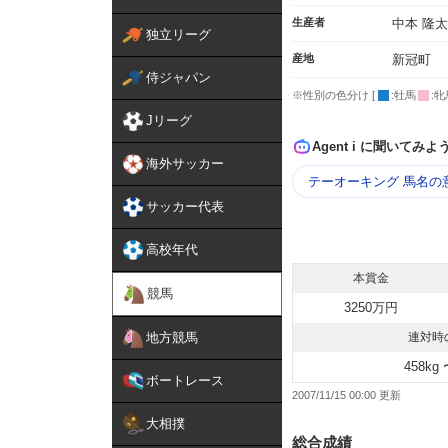
生産者
中本 隆
独立リーグ
産地
新冠町
侍ジャパン
※性別の色分け [
:牡馬
:牝
Jリーグ
Agent i に聞いてみよ
海外サッカー
テーオーキング 馬名の
サッカー代表
高校年代
本賞金
競馬
3250万円
地方競馬
連対時
458kg 
ボートレース
2007/11/15 00:00
大相撲
総合成績