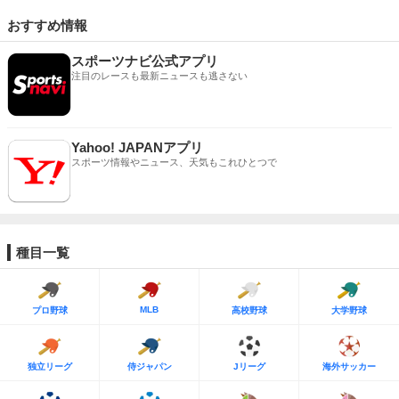
おすすめ情報
スポーツナビ公式アプリ
注目のレースも最新ニュースも逃さない
Yahoo! JAPANアプリ
スポーツ情報やニュース、天気もこれひとつで
種目一覧
MLB
プロ野球
高校野球
大学野球
独立リーグ
侍ジャパン
Jリーグ
海外サッカー