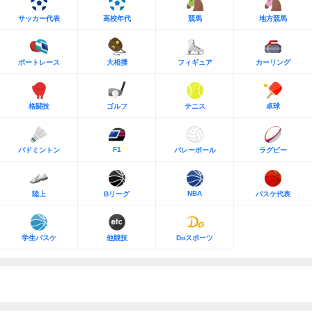
サッカー代表
高校年代
競馬
地方競馬
ボートレース
大相撲
フィギュア
カーリング
格闘技
ゴルフ
テニス
卓球
F1
バドミントン
バレーボール
ラグビー
NBA
陸上
Bリーグ
バスケ代表
学生バスケ
他競技
Doスポーツ