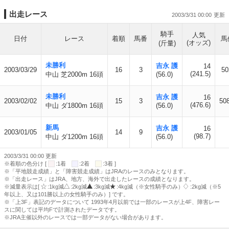
出走レース
2003/3/31 00:00
騎手
人気
日付
レース
着順
馬番
馬
(オッズ)
(斤量)
未勝利
吉永 護
14
2003/03/29
16
3
50
(241.5)
中山 芝2000m 16頭
(56.0)
未勝利
吉永 護
16
2003/02/02
15
3
508
(476.6)
中山 ダ1800m 16頭
(56.0)
新馬
吉永 護
16
2003/01/05
14
9
(98.7)
中山 ダ1200m 16頭
(56.0)
2003/3/31 00:00 更新
※着順の色分け [
:1着
:2着
:3着 ]
※「平地競走成績」と「障害競走成績」はJRAのレースのみとなります。
※「出走レース」はJRA、地方、海外で出走したレースの成績となります。
※減量表示は[
:1kg減
:2kg減
:3kg減
:4kg減（※女性騎手のみ）
:2kg減（※5
年以上、又は101勝以上の女性騎手のみ）] です。
※「上3F」表記のデータについて 1993年4月以前では一部のレースが上4F、障害レー
スに関しては平均Fで計測されたデータです。
※JRA主催以外のレースでは一部データがない場合があります。