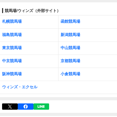
競馬場/ウィンズ（外部サイト）
札幌競馬場
函館競馬場
福島競馬場
新潟競馬場
東京競馬場
中山競馬場
中京競馬場
京都競馬場
阪神競馬場
小倉競馬場
ウィンズ・エクセル