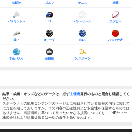
格闘技
ゴルフ
テニス
卓球
F1
バドミントン
バレーボール
ラグビー
NBA
陸上
Bリーグ
バスケ代表
学生バスケ
他競技
Doスポーツ
結果・成績・オッズなどのデータは、必ず
主催者
発行のものと照合し確認してく
ださい。
スポーツナビの競馬コンテンツのページ上に掲載されている情報の内容に関して
は万全を期しておりますが、その内容の正確性および安全性を保証するものでは
ありません。当該情報に基づいて被ったいかなる損害についても、LINEヤフー
株式会社および情報提供者は一切の責任を負いかねます。