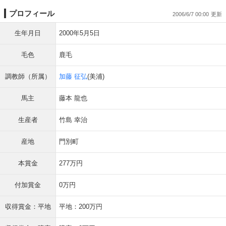
プロフィール
2006/6/7 00:00
生年月日
2000年5月5日
毛色
鹿毛
調教師（所属）
加藤 征弘
(美浦)
馬主
藤本 龍也
生産者
竹島 幸治
産地
門別町
本賞金
277万円
付加賞金
0万円
収得賞金：平地
平地：200万円