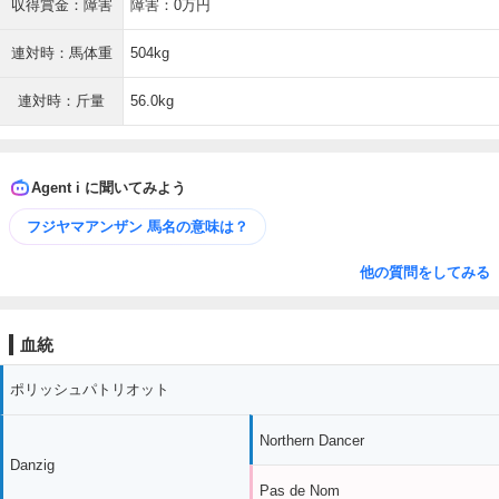
収得賞金：障害
障害：0万円
連対時：馬体重
504kg
連対時：斤量
56.0kg
Agent i に聞いてみよう
フジヤマアンザン 馬名の意味は？
他の質問をしてみる
血統
ポリッシュパトリオット
Northern Dancer
Danzig
Pas de Nom