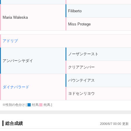
Filiberto
Maria Waleska
Miss Protege
アドリブ
ノーザンテースト
アンバーシヤダイ
クリアアンバー
バウンテイアス
ダイナバラード
ヨドセンリヨウ
※性別の色分け [
:牡馬
:牝馬 ]
総合成績
2006/6/7 00:00