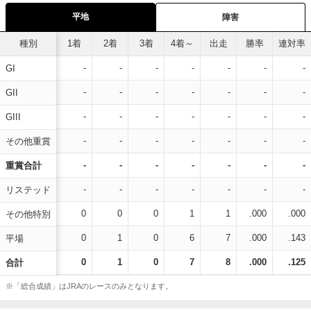
平地
障害
種別
1着
2着
3着
4着～
出走
勝率
連対率
-
-
-
-
-
-
-
GI
-
-
-
-
-
-
-
GII
-
-
-
-
-
-
-
GIII
-
-
-
-
-
-
-
その他重賞
-
-
-
-
-
-
-
重賞合計
-
-
-
-
-
-
-
リステッド
0
0
0
1
1
.000
.000
その他特別
0
1
0
6
7
.000
.143
平場
0
1
0
7
8
.000
.125
合計
※「総合成績」はJRAのレースのみとなります。