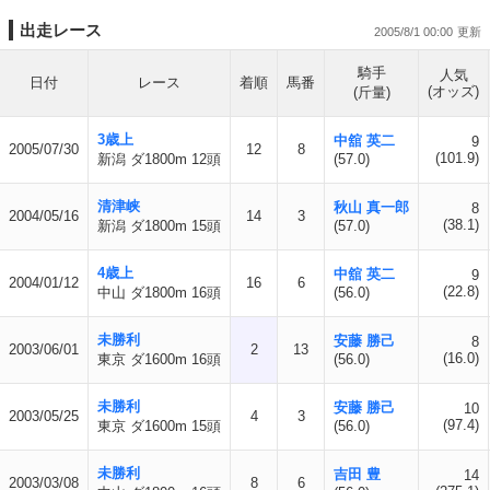
出走レース
2005/8/1 00:00
騎手
人気
日付
レース
着順
馬番
(オッズ)
(斤量)
3歳上
中舘 英二
9
2005/07/30
12
8
(101.9)
新潟 ダ1800m 12頭
(57.0)
清津峡
秋山 真一郎
8
2004/05/16
14
3
(38.1)
新潟 ダ1800m 15頭
(57.0)
4歳上
中舘 英二
9
2004/01/12
16
6
(22.8)
中山 ダ1800m 16頭
(56.0)
未勝利
安藤 勝己
8
2003/06/01
2
13
(16.0)
東京 ダ1600m 16頭
(56.0)
未勝利
安藤 勝己
10
2003/05/25
4
3
(97.4)
東京 ダ1600m 15頭
(56.0)
未勝利
吉田 豊
14
2003/03/08
8
6