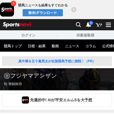
競馬ニュースも結果もすぐわかる
閉じる
スポーツナビ
検索
通知
i
ログイン
ID新規取得
競馬トップ
日程・結果
動画
ニュース
コラム
公式情
真中満＆五十嵐亮太が佐賀競馬予想に挑戦！（PR）
フジヤマアンザン
牡 登録抹消
先週的中! AIが平安エルムSを大予想