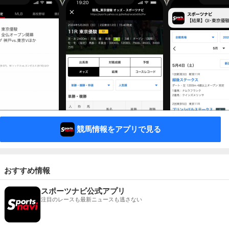
競馬情報をアプリで見る
おすすめ情報
スポーツナビ公式アプリ
注目のレースも最新ニュースも逃さない