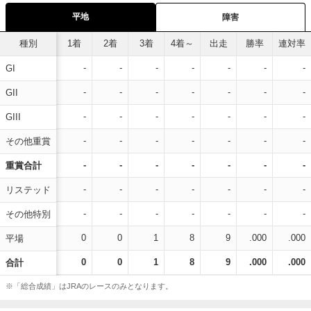
平地
障害
種別
1着
2着
3着
4着～
出走
勝率
連対率
-
-
-
-
-
-
-
GI
-
-
-
-
-
-
-
GII
-
-
-
-
-
-
-
GIII
-
-
-
-
-
-
-
その他重賞
-
-
-
-
-
-
-
重賞合計
-
-
-
-
-
-
-
リステッド
-
-
-
-
-
-
-
その他特別
0
0
1
8
9
.000
.000
平場
0
0
1
8
9
.000
.000
合計
※「総合成績」はJRAのレースのみとなります。