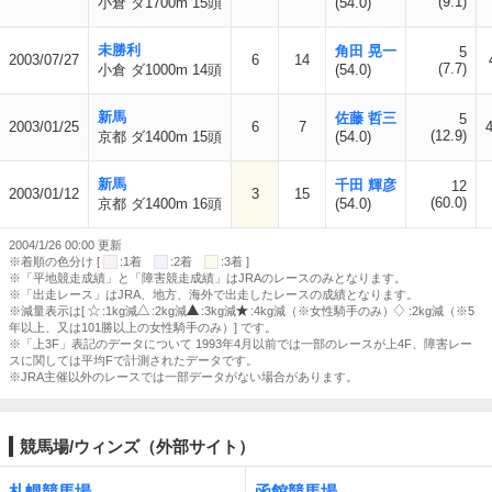
(9.1)
小倉 ダ1700m 15頭
(54.0)
未勝利
角田 晃一
5
2003/07/27
6
14
(7.7)
小倉 ダ1000m 14頭
(54.0)
新馬
佐藤 哲三
5
2003/01/25
6
7
4
(12.9)
京都 ダ1400m 15頭
(54.0)
新馬
千田 輝彦
12
2003/01/12
3
15
(60.0)
京都 ダ1400m 16頭
(54.0)
2004/1/26 00:00 更新
※着順の色分け [
:1着
:2着
:3着 ]
※「平地競走成績」と「障害競走成績」はJRAのレースのみとなります。
※「出走レース」はJRA、地方、海外で出走したレースの成績となります。
※減量表示は[
:1kg減
:2kg減
:3kg減
:4kg減（※女性騎手のみ）
:2kg減（※5
年以上、又は101勝以上の女性騎手のみ）] です。
※「上3F」表記のデータについて 1993年4月以前では一部のレースが上4F、障害レー
スに関しては平均Fで計測されたデータです。
※JRA主催以外のレースでは一部データがない場合があります。
競馬場/ウィンズ（外部サイト）
札幌競馬場
函館競馬場