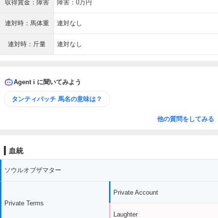
収得賞金：障害
障害：0万円
連対時：馬体重
連対なし
連対時：斤量
連対なし
Agent i に聞いてみよう
タンティバッチ 馬名の意味は？
他の質問をしてみる
血統
ソウルオブザマター
Private Account
Private Terms
Laughter