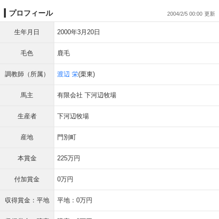
プロフィール
2004/2/5 00:00
生年月日
2000年3月20日
毛色
鹿毛
調教師（所属）
渡辺 栄
(栗東)
馬主
有限会社 下河辺牧場
生産者
下河辺牧場
産地
門別町
本賞金
225万円
付加賞金
0万円
収得賞金：平地
平地：0万円