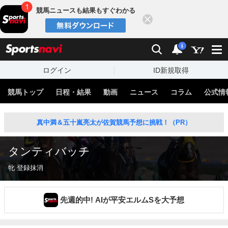
競馬ニュースも結果もすぐわかる
閉じる
スポーツナビ
検索
通知
i
ログイン
ID新規取得
競馬トップ
日程・結果
動画
ニュース
コラム
公式情
真中満＆五十嵐亮太が佐賀競馬予想に挑戦！（PR）
タンティバッチ
牝 登録抹消
先週的中! AIが平安エルムSを大予想