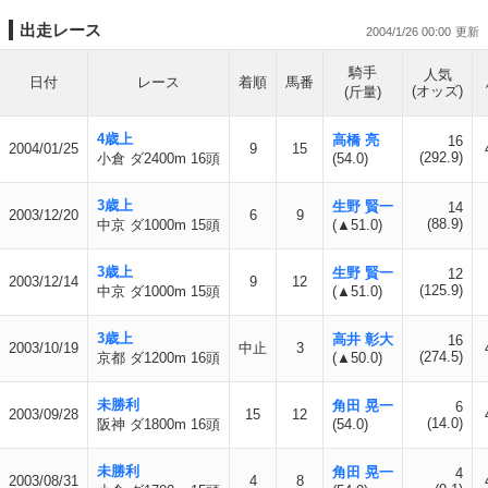
出走レース
2004/1/26 00:00
騎手
人気
日付
レース
着順
馬番
(オッズ)
(斤量)
4歳上
高橋 亮
16
2004/01/25
9
15
(292.9)
小倉 ダ2400m 16頭
(54.0)
3歳上
生野 賢一
14
2003/12/20
6
9
(88.9)
中京 ダ1000m 15頭
(▲51.0)
3歳上
生野 賢一
12
2003/12/14
9
12
(125.9)
中京 ダ1000m 15頭
(▲51.0)
3歳上
高井 彰大
16
2003/10/19
中止
3
(274.5)
京都 ダ1200m 16頭
(▲50.0)
未勝利
角田 晃一
6
2003/09/28
15
12
(14.0)
阪神 ダ1800m 16頭
(54.0)
未勝利
角田 晃一
4
2003/08/31
4
8