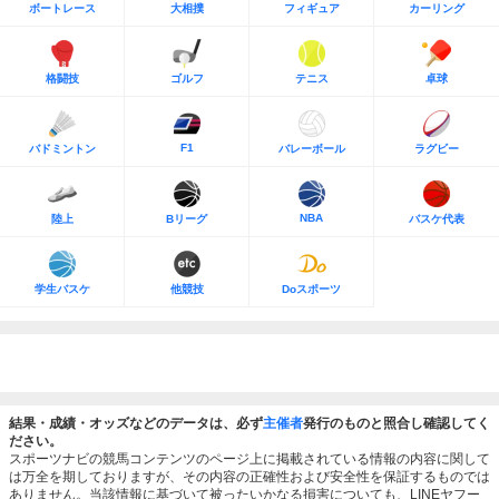
ボートレース
大相撲
フィギュア
カーリング
格闘技
ゴルフ
テニス
卓球
F1
バドミントン
バレーボール
ラグビー
NBA
陸上
Bリーグ
バスケ代表
学生バスケ
他競技
Doスポーツ
結果・成績・オッズなどのデータは、必ず
主催者
発行のものと照合し確認してく
ださい。
スポーツナビの競馬コンテンツのページ上に掲載されている情報の内容に関して
は万全を期しておりますが、その内容の正確性および安全性を保証するものでは
ありません。当該情報に基づいて被ったいかなる損害についても、LINEヤフー