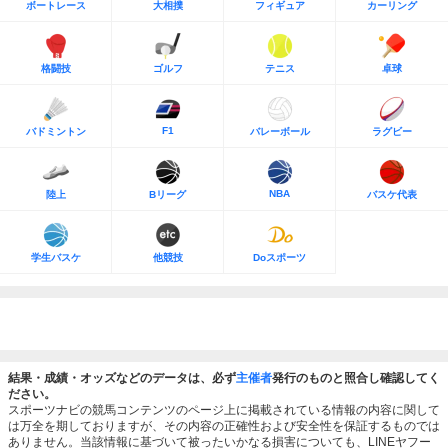
ボートレース
大相撲
フィギュア
カーリング
格闘技
ゴルフ
テニス
卓球
F1
バドミントン
バレーボール
ラグビー
NBA
陸上
Bリーグ
バスケ代表
学生バスケ
他競技
Doスポーツ
結果・成績・オッズなどのデータは、必ず
主催者
発行のものと照合し確認してく
ださい。
スポーツナビの競馬コンテンツのページ上に掲載されている情報の内容に関して
は万全を期しておりますが、その内容の正確性および安全性を保証するものでは
ありません。当該情報に基づいて被ったいかなる損害についても、LINEヤフー