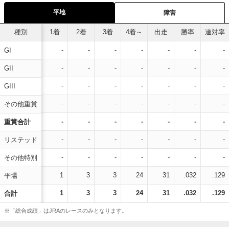
平地
障害
種別
1着
2着
3着
4着～
出走
勝率
連対率
-
-
-
-
-
-
-
GI
-
-
-
-
-
-
-
GII
-
-
-
-
-
-
-
GIII
-
-
-
-
-
-
-
その他重賞
-
-
-
-
-
-
-
重賞合計
-
-
-
-
-
-
-
リステッド
-
-
-
-
-
-
-
その他特別
1
3
3
24
31
.032
.129
平場
1
3
3
24
31
.032
.129
合計
※「総合成績」はJRAのレースのみとなります。