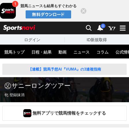
競馬ニュースも結果もすぐわかる
閉じる
スポーツナビ
検索
通知
i
ログイン
ID新規取得
競馬トップ
日程・結果
動画
ニュース
コラム
公式情
【連載】競馬予想AI『VUMA』の3連複指南
サニーロングツアー
牝 登録抹消
無料アプリで競馬情報をチェックする