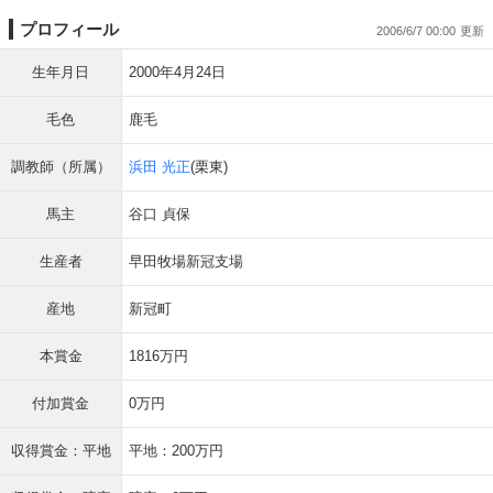
プロフィール
2006/6/7 00:00
生年月日
2000年4月24日
毛色
鹿毛
調教師（所属）
浜田 光正
(栗東)
馬主
谷口 貞保
生産者
早田牧場新冠支場
産地
新冠町
本賞金
1816万円
付加賞金
0万円
収得賞金：平地
平地：200万円