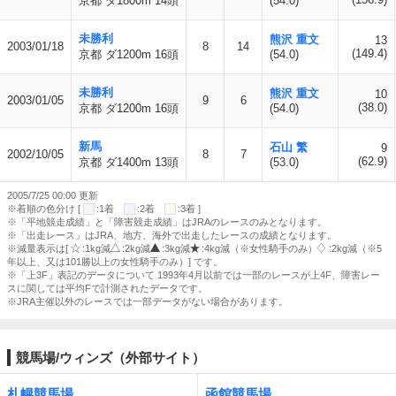
京都 ダ1800m 14頭
(54.0)
未勝利
熊沢 重文
13
2003/01/18
8
14
(149.4)
京都 ダ1200m 16頭
(54.0)
未勝利
熊沢 重文
10
2003/01/05
9
6
(38.0)
京都 ダ1200m 16頭
(54.0)
新馬
石山 繁
9
2002/10/05
8
7
(62.9)
京都 ダ1400m 13頭
(53.0)
2005/7/25 00:00 更新
※着順の色分け [
:1着
:2着
:3着 ]
※「平地競走成績」と「障害競走成績」はJRAのレースのみとなります。
※「出走レース」はJRA、地方、海外で出走したレースの成績となります。
※減量表示は[
:1kg減
:2kg減
:3kg減
:4kg減（※女性騎手のみ）
:2kg減（※5
年以上、又は101勝以上の女性騎手のみ）] です。
※「上3F」表記のデータについて 1993年4月以前では一部のレースが上4F、障害レー
スに関しては平均Fで計測されたデータです。
※JRA主催以外のレースでは一部データがない場合があります。
競馬場/ウィンズ（外部サイト）
札幌競馬場
函館競馬場