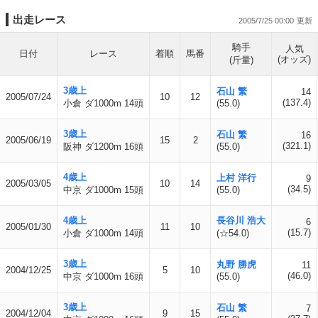
出走レース
2005/7/25 00:00
騎手
人気
日付
レース
着順
馬番
(オッズ)
(斤量)
3歳上
石山 繁
14
2005/07/24
10
12
(137.4)
小倉 ダ1000m 14頭
(55.0)
3歳上
石山 繁
16
2005/06/19
15
2
(321.1)
阪神 ダ1200m 16頭
(55.0)
4歳上
上村 洋行
9
2005/03/05
10
14
(34.5)
中京 ダ1000m 15頭
(55.0)
4歳上
長谷川 浩大
6
2005/01/30
11
10
(15.7)
小倉 ダ1000m 14頭
(☆54.0)
3歳上
丸野 勝虎
11
2004/12/25
5
10
(46.0)
中京 ダ1000m 16頭
(55.0)
3歳上
石山 繁
7
2004/12/04
9
15