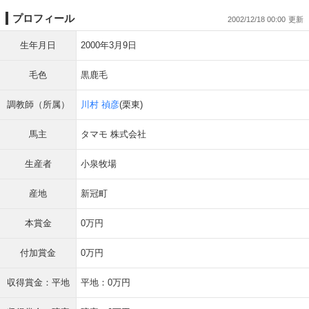
プロフィール
2002/12/18 00:00
生年月日
2000年3月9日
毛色
黒鹿毛
調教師（所属）
川村 禎彦
(栗東)
馬主
タマモ 株式会社
生産者
小泉牧場
産地
新冠町
本賞金
0万円
付加賞金
0万円
収得賞金：平地
平地：0万円