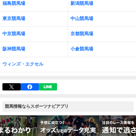
福島競馬場
新潟競馬場
東京競馬場
中山競馬場
中京競馬場
京都競馬場
阪神競馬場
小倉競馬場
ウィンズ・エクセル
競馬情報ならスポーツナビアプリ