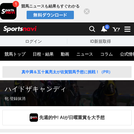
競馬ニュースも結果もすぐわかる
閉じる
スポーツナビ
検索
通知
i
ログイン
ID新規取得
競馬トップ
日程・結果
動画
ニュース
コラム
公式情
真中満＆五十嵐亮太が佐賀競馬予想に挑戦！（PR）
ハイドザキャンディ
牝 登録抹消
先週的中! AIが日曜重賞を大予想