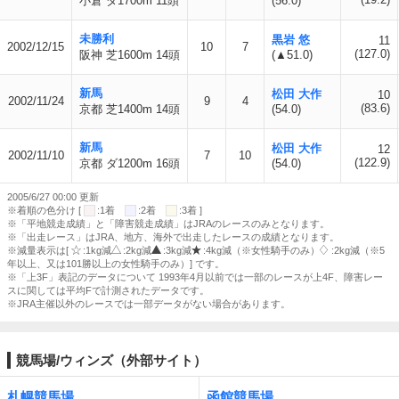
小倉 ダ1700m 11頭
(56.0)
未勝利
黒岩 悠
11
2002/12/15
10
7
(127.0)
阪神 芝1600m 14頭
(▲51.0)
新馬
松田 大作
10
2002/11/24
9
4
(83.6)
京都 芝1400m 14頭
(54.0)
新馬
松田 大作
12
2002/11/10
7
10
(122.9)
京都 ダ1200m 16頭
(54.0)
2005/6/27 00:00 更新
※着順の色分け [
:1着
:2着
:3着 ]
※「平地競走成績」と「障害競走成績」はJRAのレースのみとなります。
※「出走レース」はJRA、地方、海外で出走したレースの成績となります。
※減量表示は[
:1kg減
:2kg減
:3kg減
:4kg減（※女性騎手のみ）
:2kg減（※5
年以上、又は101勝以上の女性騎手のみ）] です。
※「上3F」表記のデータについて 1993年4月以前では一部のレースが上4F、障害レー
スに関しては平均Fで計測されたデータです。
※JRA主催以外のレースでは一部データがない場合があります。
競馬場/ウィンズ（外部サイト）
札幌競馬場
函館競馬場