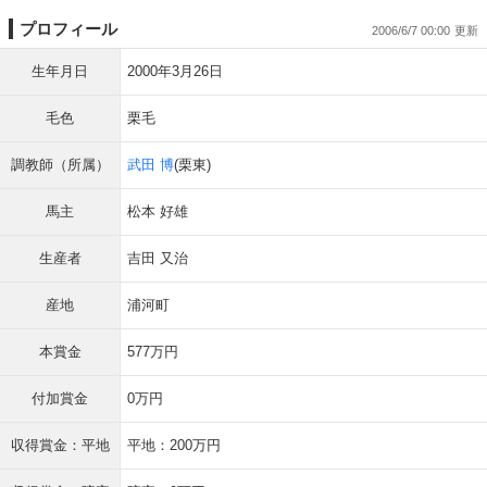
プロフィール
2006/6/7 00:00
生年月日
2000年3月26日
毛色
栗毛
調教師（所属）
武田 博
(栗東)
馬主
松本 好雄
生産者
吉田 又治
産地
浦河町
本賞金
577万円
付加賞金
0万円
収得賞金：平地
平地：200万円