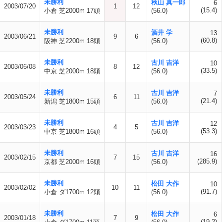
未勝利
秋山 真一郎
6
2003/07/20
1
12
(15.4)
小倉 芝2000m 17頭
(56.0)
未勝利
酒井 学
13
2003/06/21
9
6
(60.8)
阪神 芝2200m 18頭
(56.0)
未勝利
古川 吉洋
10
2003/06/08
8
12
(33.5)
中京 芝2000m 18頭
(56.0)
未勝利
古川 吉洋
7
2003/05/24
6
11
(21.4)
新潟 芝1800m 15頭
(56.0)
未勝利
古川 吉洋
12
2003/03/23
4
5
(53.3)
中京 芝1800m 16頭
(56.0)
未勝利
古川 吉洋
16
2003/02/15
7
15
(285.9)
京都 芝2000m 16頭
(56.0)
未勝利
松田 大作
10
2003/02/02
10
11
(91.7)
小倉 ダ1700m 12頭
(56.0)
未勝利
松田 大作
6
2003/01/18
7
9
(19.2)