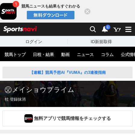
競馬ニュースも結果もすぐわかる
閉じる
スポーツナビ
検索
通知
i
ログイン
ID新規取得
競馬トップ
日程・結果
動画
ニュース
コラム
公式情
【連載】競馬予想AI『VUMA』の3連複指南
メイショウプライム
牡 登録抹消
無料アプリで競馬情報をチェックする