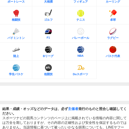
ボートレース
大相撲
フィギュア
カーリング
格闘技
ゴルフ
テニス
卓球
F1
バドミントン
バレーボール
ラグビー
NBA
陸上
Bリーグ
バスケ代表
学生バスケ
他競技
Doスポーツ
結果・成績・オッズなどのデータは、必ず
主催者
発行のものと照合し確認してく
ださい。
スポーツナビの競馬コンテンツのページ上に掲載されている情報の内容に関して
は万全を期しておりますが、その内容の正確性および安全性を保証するものでは
ありません。当該情報に基づいて被ったいかなる損害についても、LINEヤフー