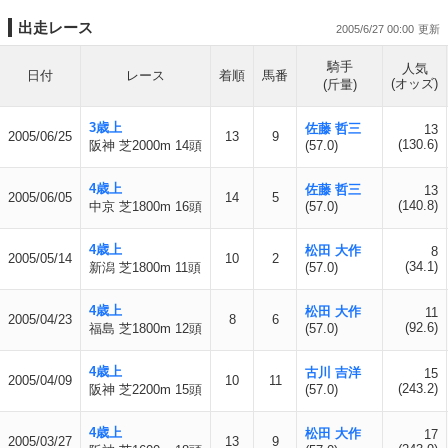
出走レース
2005/6/27 00:00
騎手
人気
日付
レース
着順
馬番
(オッズ)
(斤量)
3歳上
佐藤 哲三
13
2005/06/25
13
9
(130.6)
阪神 芝2000m 14頭
(57.0)
4歳上
佐藤 哲三
13
2005/06/05
14
5
(140.8)
中京 芝1800m 16頭
(57.0)
4歳上
松田 大作
8
2005/05/14
10
2
(34.1)
新潟 芝1800m 11頭
(57.0)
4歳上
松田 大作
11
2005/04/23
8
6
(92.6)
福島 芝1800m 12頭
(57.0)
4歳上
古川 吉洋
15
2005/04/09
10
11
(243.2)
阪神 芝2200m 15頭
(57.0)
4歳上
松田 大作
17
2005/03/27
13
9