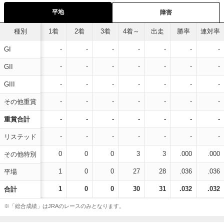
平地
障害
種別
1着
2着
3着
4着～
出走
勝率
連対率
-
-
-
-
-
-
-
GI
-
-
-
-
-
-
-
GII
-
-
-
-
-
-
-
GIII
-
-
-
-
-
-
-
その他重賞
-
-
-
-
-
-
-
重賞合計
-
-
-
-
-
-
-
リステッド
0
0
0
3
3
.000
.000
その他特別
1
0
0
27
28
.036
.036
平場
1
0
0
30
31
.032
.032
合計
※「総合成績」はJRAのレースのみとなります。