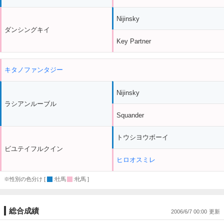
Nijinsky
ダンシングキイ
Key Partner
キタノファンタジー
Nijinsky
ラシアンルーブル
Squander
トウシヨウボーイ
ビユテイフルクイン
ヒロオスミレ
※性別の色分け [
:牡馬
:牝馬 ]
総合成績
2006/6/7 00:00