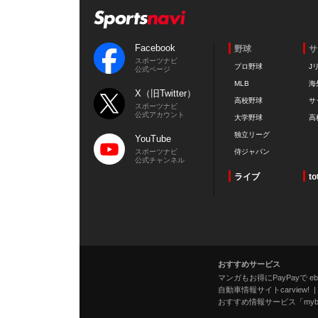
Facebook
野球
サ
スポーツナビ
プロ野球
J
公式ページ
MLB
海
X（旧Twitter）
高校野球
サ
スポーツナビ
公式アカウント
大学野球
高
独立リーグ
YouTube
スポーツナビ
侍ジャパン
公式チャンネル
ライブ
to
おすすめサービス
マンガもお得にPayPayで eboo
自動車情報サイトcarview!
おすすめ情報サービス「mybe