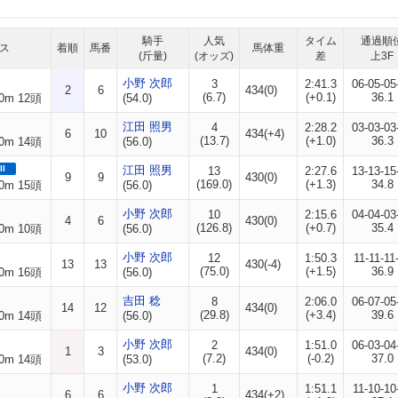
騎手
人気
タイム
通過順
ス
着順
馬番
馬体重
(斤量)
(オッズ)
差
上3F
小野 次郎
3
2:41.3
06-05-05
2
6
434(0)
(6.7)
(+0.1)
36.1
0m 12頭
(54.0)
江田 照男
4
2:28.2
03-03-03
6
10
434(+4)
(13.7)
(+1.0)
36.3
0m 14頭
(56.0)
II
江田 照男
13
2:27.6
13-13-15
9
9
430(0)
(169.0)
(+1.3)
34.8
0m 15頭
(56.0)
小野 次郎
10
2:15.6
04-04-03
4
6
430(0)
(126.8)
(+0.7)
35.4
0m 10頭
(56.0)
小野 次郎
12
1:50.3
11-11-11
13
13
430(-4)
(75.0)
(+1.5)
36.9
0m 16頭
(56.0)
吉田 稔
8
2:06.0
06-07-05
14
12
434(0)
(29.8)
(+3.4)
39.6
0m 14頭
(56.0)
小野 次郎
2
1:51.0
06-03-04
1
3
434(0)
(7.2)
(-0.2)
37.0
0m 14頭
(53.0)
小野 次郎
1
1:51.1
11-10-10
6
6
434(+2)