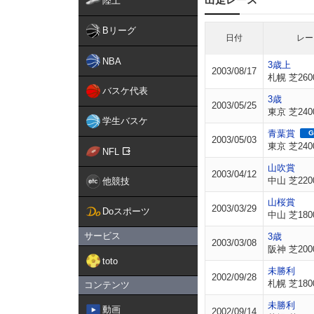
陸上
Bリーグ
日付
レー
NBA
3歳上
2003/08/17
札幌 芝260
バスケ代表
3歳
2003/05/25
東京 芝240
学生バスケ
青葉賞
G
2003/05/03
東京 芝240
NFL
山吹賞
2003/04/12
中山 芝220
他競技
山桜賞
2003/03/29
Doスポーツ
中山 芝180
サービス
3歳
2003/03/08
阪神 芝200
toto
未勝利
2002/09/28
札幌 芝180
コンテンツ
未勝利
動画
2002/09/14