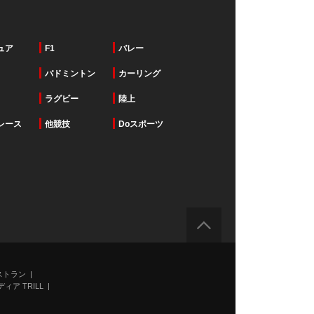
ュア
F1
バレー
バドミントン
カーリング
ラグビー
陸上
レース
他競技
Doスポーツ
ストラン
ィア TRILL