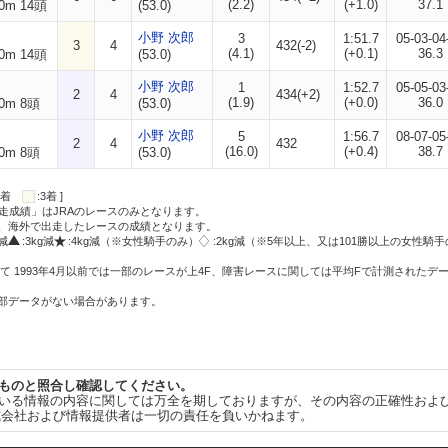
(2.2)
(+1.0)
37.1
0m 14頭
(53.0)
小野 次郎
3
1:51.7
05-03-04
3
4
432(-2)
(4.1)
(+0.1)
36.3
0m 14頭
(53.0)
小野 次郎
1
1:52.7
05-05-03
2
4
434(+2)
(1.9)
(+0.0)
36.0
0m 8頭
(53.0)
小野 次郎
5
1:56.7
08-07-05
2
4
432
(16.0)
(+0.4)
38.7
0m 8頭
(53.0)
:2着
:3着 ]
走成績」はJRAのレースのみとなります。
方、海外で出走したレースの成績となります。
g減
:3kg減
:4kg減（※女性騎手のみ）
:2kg減（※5年以上、又は101勝以上の女性騎手
て 1993年4月以前では一部のレースが上4F、障害レースに関しては平均Fで計測されたデ
一部データがない場合があります。
ものと照合し確認してください。
いる情報の内容に関しては万全を期しておりますが、その内容の正確性およ
式会社および情報提供者は一切の責任を負いかねます。