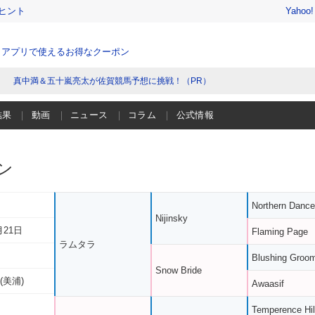
ヒント
Yahoo
、アプリで使えるお得なクーポン
真中満＆五十嵐亮太が佐賀競馬予想に挑戦！（PR）
結果
動画
ニュース
コラム
公式情報
ン
Northern Dance
Nijinsky
月21日
Flaming Page
ラムタラ
Blushing Groo
Snow Bride
(美浦)
Awaasif
Temperence Hil