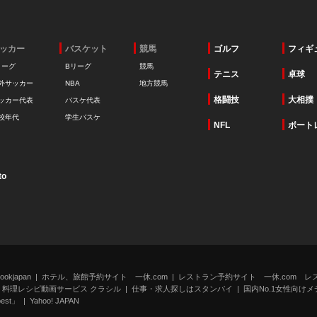
ッカー
バスケット
競馬
ゴルフ
フィギ
リーグ
Bリーグ
競馬
テニス
卓球
外サッカー
NBA
地方競馬
格闘技
大相撲
ッカー代表
バスケ代表
校年代
学生バスケ
NFL
ボート
to
kjapan
ホテル、旅館予約サイト 一休.com
レストラン予約サイト 一休.com レ
料理レシピ動画サービス クラシル
仕事・求人探しはスタンバイ
国内No.1女性向けメデ
st」
Yahoo! JAPAN