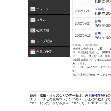
札幌 芝180
ニュース
未勝利
2002/08/31
札幌 芝180
コラム
新馬
2002/07/27
函館 芝180
公式情報
新馬
2002/07/13
函館 芝180
ライブ配信
2003/8/18 00:00 更新
※着順の色分け [
:1着
今日の予定
※「平地競走成績」と「障害競
※「出走レース」はJRA、地
※減量表示は[
:1kg減
:2k
み）] です。
※「上3F」表記のデータについ
す。
※JRA主催以外のレースでは
結果・成績・オッズなどのデータは、必ず
主催者
発行の
スポーツナビの競馬コンテンツのページ上に掲載されて
づいて被ったいかなる損害についても、LINEヤフー株