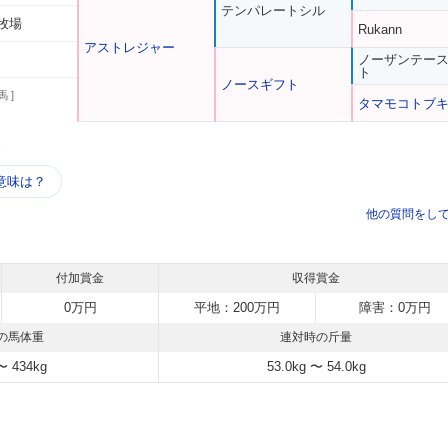
テンパレートシル
牧場
Rukann
アストレジャー
ノーザンテー
ト
ノースギフト
馬 ]
タマモコトブ
う
意味は？
他の質問をし
付加賞金
収得賞金
0万円
平地：200万円
障害：0万円
の馬体重
連対時の斤量
〜 434kg
53.0kg 〜 54.0kg