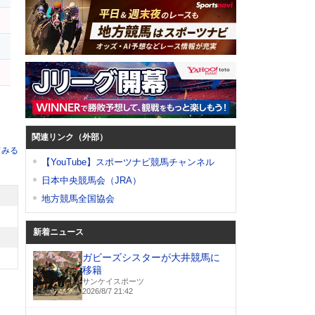
ス
キ
関連リンク（外部）
てみる
【YouTube】スポーツナビ競馬チャンネル
日本中央競馬会（JRA）
地方競馬全国協会
新着ニュース
ガビーズシスターが大井競馬に
移籍
サンケイスポーツ
2026/8/7 21:42