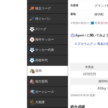
生産者
グランド
独立リーグ
産地
静内町
侍ジャパン
※性別の色分け [
:牡馬
:牝
Jリーグ
Agent i に聞いてみよ
海外サッカー
スズカラムクン 馬名の
サッカー代表
高校年代
本賞金
競馬
1570万円
地方競馬
連対時
432kg 
ボートレース
2004/6/24 00:00
大相撲
総合成績