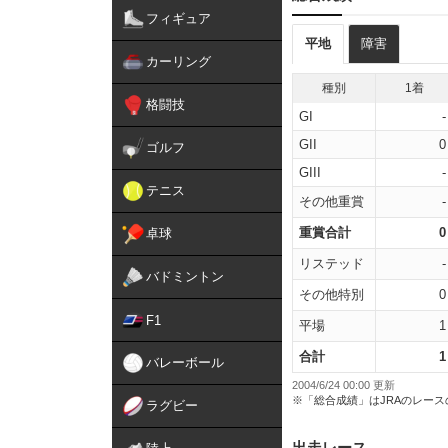
フィギュア
平地
障害
カーリング
種別
1着
格闘技
GI
-
GII
0
ゴルフ
GIII
-
テニス
その他重賞
-
重賞合計
0
卓球
リステッド
-
バドミントン
その他特別
0
F1
平場
1
合計
1
バレーボール
2004/6/24 00:00 更新
※「総合成績」はJRAのレー
ラグビー
出走レース