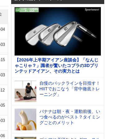
位
-04
-03
-15
【2026年上半期アイアン座談会】「なんじ
ゃこりゃ？」識者が驚いたコブラの3Dプリ
ンテッドアイアン、その実力とは
-03
自慢のバックラインを目指す！
HIITでおこなう「背中徹底トレ
-12
ーニング」
-05
バナナは朝・夜・運動前後、い
つ食べるのがベスト？タイミン
-03
グごとのメリット
-06