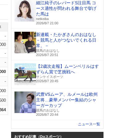
細江純子のレパードS注目馬 コ
ース適性が問われる舞台で挙げ
た馬は
netkeiba
2026/8/7 21:00
率
新連載・たかぎさんのおはなし
-
－競馬と人がつないでくれる日
.000
常。－
競馬のおはなし
-
2026/8/7 20:51
-
【2歳次走報】ムーンベリルはす
.000
ずらん賞で芝挑戦へ
サンケイスポーツ
-
2026/8/7 20:45
.000
武豊VSムーア、ルメールは欧州
主将…豪華メンバー集結のシャ
.500
ーガーカップ
.364
競馬のおはなし
2026/8/7 20:44
ニュース一覧
おすすめ記事（Doスポーツ）