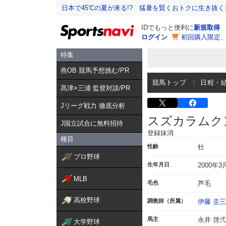
日本で45℃の夏が来る!? 猛暑を賢くおトクに生き抜く
IDでもっと便利に
新規取得
ログイン
初回購入限定
特集
燕OB 競馬予想挑む/PR
競馬トップ
日程・
髙津×三浦 監督対談/PR
Jリーグ戦力 徹底分析
スズカラムク
J国立試合に無料招待
登録抹消
種目
性齢
牡
プロ野球
生年月日
2000年3
MLB
毛色
芦毛
高校野球
調教師（所属）
伊藤 圭三
馬主
永井 啓弍
大学野球