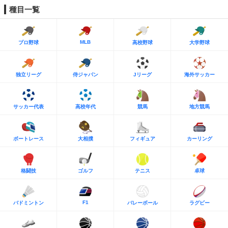
種目一覧
MLB
プロ野球
高校野球
大学野球
独立リーグ
侍ジャパン
Jリーグ
海外サッカー
サッカー代表
高校年代
競馬
地方競馬
ボートレース
大相撲
フィギュア
カーリング
格闘技
ゴルフ
テニス
卓球
F1
バドミントン
バレーボール
ラグビー