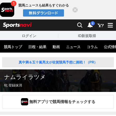
競馬ニュースも結果もすぐわかる
閉じる
スポーツナビ
検索
通知
i
ログイン
ID新規取得
競馬トップ
日程・結果
動画
ニュース
コラム
公式情
真中満＆五十嵐亮太が佐賀競馬予想に挑戦！（PR）
ナムライラツメ
牝 登録抹消
無料アプリで競馬情報をチェックする