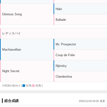
Halo
Glorious Song
Ballade
レディスパイ
Mr. Prospector
Machiavellian
Coup de Folie
Nijinsky
Night Secret
Clandestina
※性別の色分け [
:牡馬
:牝馬 ]
総合成績
2002/12/18 00:00