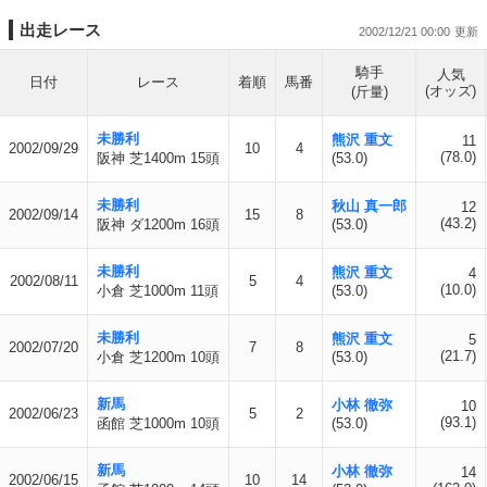
出走レース
2002/12/21 00:00
騎手
人気
日付
レース
着順
馬番
(オッズ)
(斤量)
未勝利
熊沢 重文
11
2002/09/29
10
4
(78.0)
阪神 芝1400m 15頭
(53.0)
未勝利
秋山 真一郎
12
2002/09/14
15
8
(43.2)
阪神 ダ1200m 16頭
(53.0)
未勝利
熊沢 重文
4
2002/08/11
5
4
(10.0)
小倉 芝1000m 11頭
(53.0)
未勝利
熊沢 重文
5
2002/07/20
7
8
(21.7)
小倉 芝1200m 10頭
(53.0)
新馬
小林 徹弥
10
2002/06/23
5
2
(93.1)
函館 芝1000m 10頭
(53.0)
新馬
小林 徹弥
14
2002/06/15
10
14