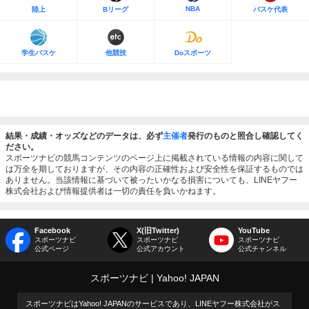
NBA
陸上
Bリーグ
バスケ代表
学生バスケ
他競技
Doスポーツ
結果・成績・オッズなどのデータは、必ず
主催者
発行のものと照合し確認してく
ださい。
スポーツナビの競馬コンテンツのページ上に掲載されている情報の内容に関して
は万全を期しておりますが、その内容の正確性および安全性を保証するものでは
ありません。当該情報に基づいて被ったいかなる損害についても、LINEヤフー
株式会社および情報提供者は一切の責任を負いかねます。
Facebook
X(旧Twitter)
YouTube
スポーツナビ
スポーツナビ
スポーツナビ
公式ページ
公式アカウント
公式チャンネル
スポーツナビ
Yahoo! JAPAN
スポーツナビはYahoo! JAPANのサービスであり、LINEヤフー株式会社がス