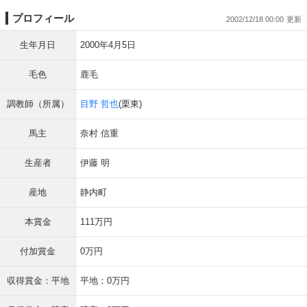
プロフィール
2002/12/18 00:00
生年月日
2000年4月5日
毛色
鹿毛
調教師（所属）
目野 哲也
(栗東)
馬主
奈村 信重
生産者
伊藤 明
産地
静内町
本賞金
111万円
付加賞金
0万円
収得賞金：平地
平地：0万円