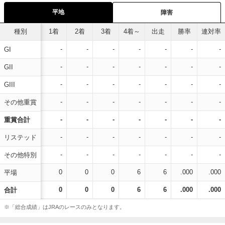
平地
障害
種別
1着
2着
3着
4着～
出走
勝率
連対率
-
-
-
-
-
-
-
GI
-
-
-
-
-
-
-
GII
-
-
-
-
-
-
-
GIII
-
-
-
-
-
-
-
その他重賞
-
-
-
-
-
-
-
重賞合計
-
-
-
-
-
-
-
リステッド
-
-
-
-
-
-
-
その他特別
0
0
0
6
6
.000
.000
平場
0
0
0
6
6
.000
.000
合計
※「総合成績」はJRAのレースのみとなります。