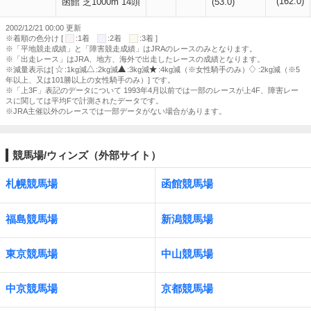
(162.0)
函館 芝1000m 14頭
(53.0)
2002/12/21 00:00 更新
※着順の色分け [
:1着
:2着
:3着 ]
※「平地競走成績」と「障害競走成績」はJRAのレースのみとなります。
※「出走レース」はJRA、地方、海外で出走したレースの成績となります。
※減量表示は[
:1kg減
:2kg減
:3kg減
:4kg減（※女性騎手のみ）
:2kg減（※5
年以上、又は101勝以上の女性騎手のみ）] です。
※「上3F」表記のデータについて 1993年4月以前では一部のレースが上4F、障害レー
スに関しては平均Fで計測されたデータです。
※JRA主催以外のレースでは一部データがない場合があります。
競馬場/ウィンズ（外部サイト）
札幌競馬場
函館競馬場
福島競馬場
新潟競馬場
東京競馬場
中山競馬場
中京競馬場
京都競馬場