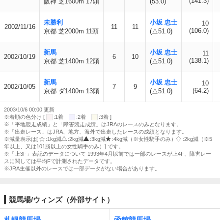
(141.3)
阪神 芝1600m 17頭
(53.0)
未勝利
小坂 忠士
10
2002/11/16
11
11
(106.0)
京都 芝2000m 11頭
(△51.0)
新馬
小坂 忠士
11
2002/10/19
6
10
(138.1)
京都 芝1400m 12頭
(△51.0)
新馬
小坂 忠士
10
2002/10/05
7
9
(64.2)
京都 ダ1400m 13頭
(△51.0)
2003/10/6 00:00 更新
※着順の色分け [
:1着
:2着
:3着 ]
※「平地競走成績」と「障害競走成績」はJRAのレースのみとなります。
※「出走レース」はJRA、地方、海外で出走したレースの成績となります。
※減量表示は[
:1kg減
:2kg減
:3kg減
:4kg減（※女性騎手のみ）
:2kg減（※5
年以上、又は101勝以上の女性騎手のみ）] です。
※「上3F」表記のデータについて 1993年4月以前では一部のレースが上4F、障害レー
スに関しては平均Fで計測されたデータです。
※JRA主催以外のレースでは一部データがない場合があります。
競馬場/ウィンズ（外部サイト）
札幌競馬場
函館競馬場