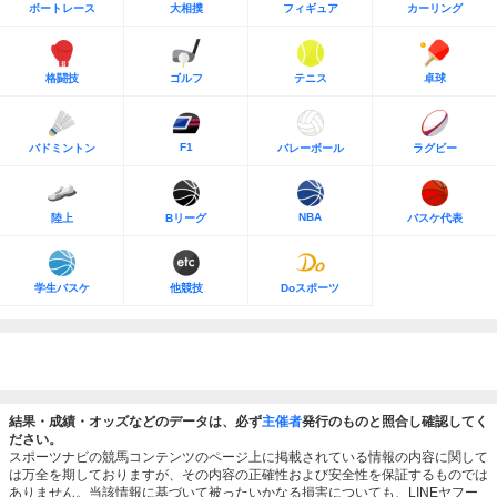
ボートレース
大相撲
フィギュア
カーリング
格闘技
ゴルフ
テニス
卓球
F1
バドミントン
バレーボール
ラグビー
NBA
陸上
Bリーグ
バスケ代表
学生バスケ
他競技
Doスポーツ
結果・成績・オッズなどのデータは、必ず
主催者
発行のものと照合し確認してく
ださい。
スポーツナビの競馬コンテンツのページ上に掲載されている情報の内容に関して
は万全を期しておりますが、その内容の正確性および安全性を保証するものでは
ありません。当該情報に基づいて被ったいかなる損害についても、LINEヤフー