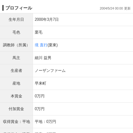
プロフィール
2004/5/24 00:00
生年月日
2000年3月7日
毛色
栗毛
調教師（所属）
境 直行
(栗東)
馬主
細川 益男
生産者
ノーザンファーム
産地
早来町
本賞金
0万円
付加賞金
0万円
収得賞金：平地
平地：0万円