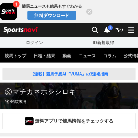
競馬ニュースも結果もすぐわかる
閉じる
スポーツナビ
検索
通知
i
ログイン
ID新規取得
競馬トップ
日程・結果
動画
ニュース
コラム
公式情
【連載】競馬予想AI『VUMA』の3連複指南
マチカネホシシロキ
牝 登録抹消
無料アプリで競馬情報をチェックする