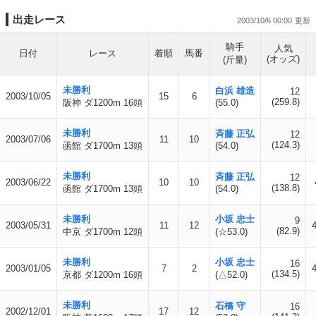
出走レース
2003/10/6 00:00
騎手
人気
日付
レース
着順
馬番
(オッズ)
(斤量)
未勝利
白浜 雄造
12
2003/10/05
15
6
(259.8)
阪神 ダ1200m 16頭
(55.0)
未勝利
斉藤 正弘
12
2003/07/06
11
10
(124.3)
函館 ダ1700m 13頭
(54.0)
未勝利
斉藤 正弘
12
2003/06/22
10
10
(138.8)
函館 ダ1700m 13頭
(54.0)
未勝利
小坂 忠士
9
2003/05/31
11
12
(82.9)
中京 ダ1700m 12頭
(☆53.0)
未勝利
小坂 忠士
16
2003/01/05
7
2
(134.5)
京都 ダ1200m 16頭
(△52.0)
未勝利
石橋 守
16
2002/12/01
17
12