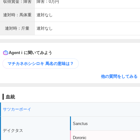
収得賞金：障害
障害：0万円
連対時：馬体重
連対なし
連対時：斤量
連対なし
Agent i に聞いてみよう
マチカネホシシロキ 馬名の意味は？
他の質問をしてみる
血統
サツカーボーイ
Sanctus
デイクタス
Doronic