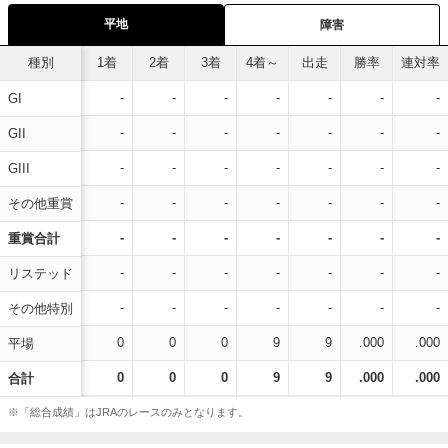
平地
障害
種別
1着
2着
3着
4着～
出走
勝率
連対率
-
-
-
-
-
-
-
GI
-
-
-
-
-
-
-
GII
-
-
-
-
-
-
-
GIII
-
-
-
-
-
-
-
その他重賞
-
-
-
-
-
-
-
重賞合計
-
-
-
-
-
-
-
リステッド
-
-
-
-
-
-
-
その他特別
0
0
0
9
9
.000
.000
平場
0
0
0
9
9
.000
.000
合計
※「総合成績」はJRAのレースのみとなります。