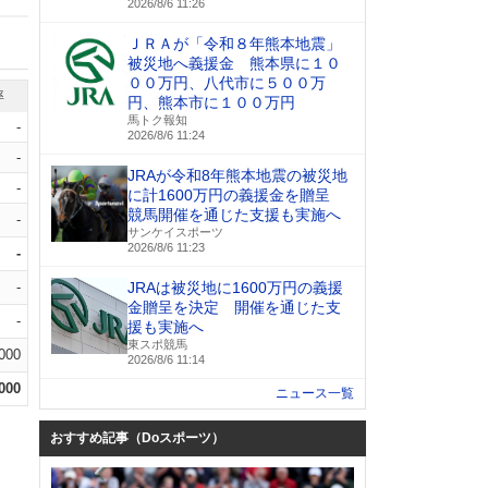
2026/8/6 11:26
ＪＲＡが「令和８年熊本地震」
被災地へ義援金 熊本県に１０
００万円、八代市に５００万
率
円、熊本市に１００万円
馬トク報知
-
2026/8/6 11:24
-
JRAが令和8年熊本地震の被災地
-
に計1600万円の義援金を贈呈
競馬開催を通じた支援も実施へ
-
サンケイスポーツ
2026/8/6 11:23
-
-
JRAは被災地に1600万円の義援
金贈呈を決定 開催を通じた支
-
援も実施へ
東スポ競馬
.000
2026/8/6 11:14
.000
ニュース一覧
おすすめ記事（Doスポーツ）