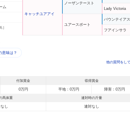
ノーザンテースト
ーム
Lady Victoria
キャッチユアアイ
バウンテイア
ユアースポート
馬 ]
フアインサラ
う
の意味は？
他の質問をし
付加賞金
収得賞金
0万円
平地：0万円
障害：0万円
の馬体重
連対時の斤量
対なし
連対なし