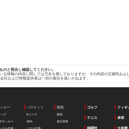
ものと照合し確認してください。
いる情報の内容に関しては万全を期しておりますが、その内容の正確性およ
式会社および情報提供者は一切の責任を負いかねます。
ッカー
バスケット
競馬
ゴルフ
フィギ
リーグ
Bリーグ
競馬
テニス
卓球
外サッカー
NBA
地方競馬
格闘技
大相撲
ッカー代表
バスケ代表