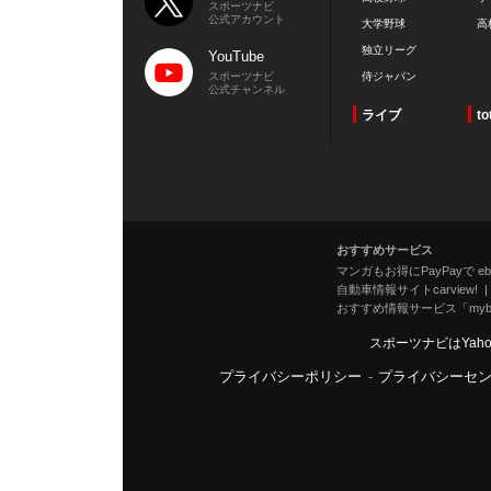
スポーツナビ
公式アカウント
大学野球
高
独立リーグ
YouTube
スポーツナビ
侍ジャパン
公式チャンネル
ライブ
to
おすすめサービス
マンガもお得にPayPayで eboo
自動車情報サイトcarview!
おすすめ情報サービス「mybe
スポーツナビはYah
プライバシーポリシー
-
プライバシーセ