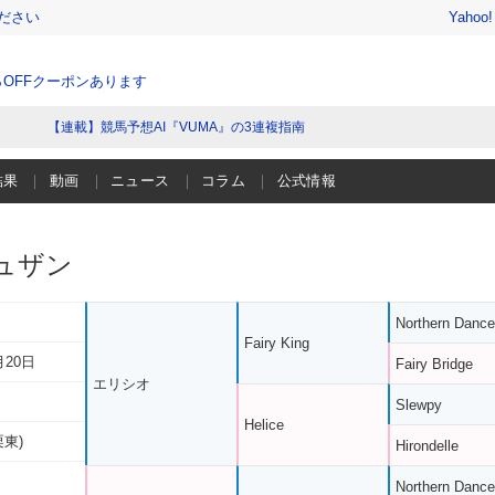
ださい
Yahoo
％OFFクーポンあります
【連載】競馬予想AI『VUMA』の3連複指南
結果
動画
ニュース
コラム
公式情報
ュザン
Northern Dance
Fairy King
月20日
Fairy Bridge
エリシオ
Slewpy
Helice
栗東)
Hirondelle
Northern Dance