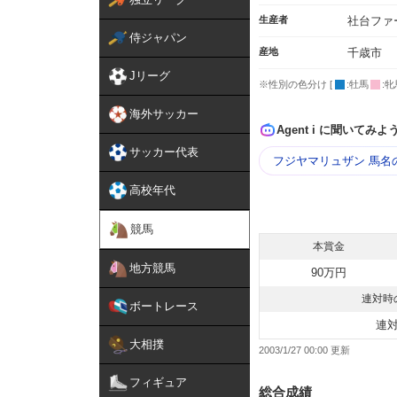
生産者
社台ファ
侍ジャパン
産地
千歳市
Jリーグ
※性別の色分け [
:牡馬
:牝
海外サッカー
Agent i に聞いてみよ
サッカー代表
フジヤマリュザン 馬名
高校年代
競馬
本賞金
地方競馬
90万円
連対時
ボートレース
連
大相撲
2003/1/27 00:00
フィギュア
総合成績