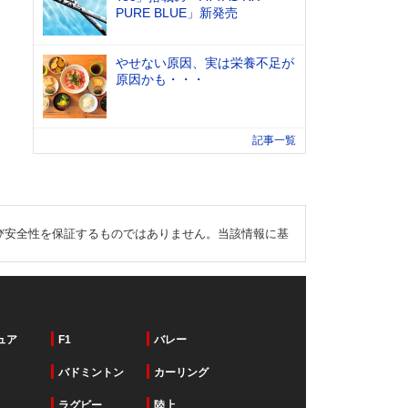
PURE BLUE」新発売
やせない原因、実は栄養不足が
原因かも・・・
記事一覧
び安全性を保証するものではありません。当該情報に基
ュア
F1
バレー
バドミントン
カーリング
ラグビー
陸上