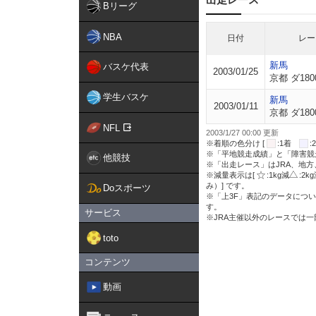
Bリーグ
NBA
日付
レー
新馬
バスケ代表
2003/01/25
京都 ダ180
学生バスケ
新馬
2003/01/11
京都 ダ180
NFL
2003/1/27 00:00 更新
※着順の色分け [
:1着
※「平地競走成績」と「障害競
他競技
※「出走レース」はJRA、地
※減量表示は[
:1kg減
:2k
み）] です。
Doスポーツ
※「上3F」表記のデータについ
す。
サービス
※JRA主催以外のレースでは
toto
コンテンツ
動画