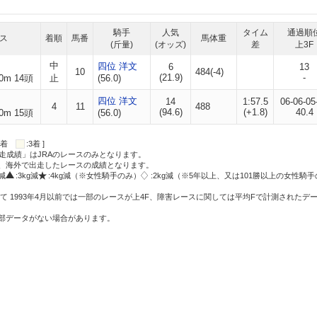
騎手
人気
タイム
通過順
ス
着順
馬番
馬体重
(斤量)
(オッズ)
差
上3F
中
四位 洋文
6
13
10
484(-4)
(21.9)
-
0m 14頭
止
(56.0)
四位 洋文
14
1:57.5
06-06-05
4
11
488
(94.6)
(+1.8)
40.4
0m 15頭
(56.0)
:2着
:3着 ]
走成績」はJRAのレースのみとなります。
方、海外で出走したレースの成績となります。
g減
:3kg減
:4kg減（※女性騎手のみ）
:2kg減（※5年以上、又は101勝以上の女性騎手
て 1993年4月以前では一部のレースが上4F、障害レースに関しては平均Fで計測されたデ
一部データがない場合があります。