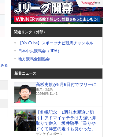
ス
関連リンク（外部）
【YouTube】スポーツナビ競馬チャンネル
日本中央競馬会（JRA）
地方競馬全国協会
てみる
新着ニュース
高杉吏麒が8月6日付でフリーに
東スポ競馬
2026/8/6 11:41
【札幌記念 1週前木曜追い切
り】アドマイヤテラは力強い脚
取りで併入 坂井騎手「乗りや
すくて洋芝の走りも良かった」
サンケイスポーツ