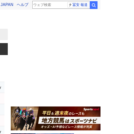
! JAPAN
ヘルプ
冨安 報道
検索
r
r