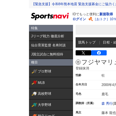
【緊急支援】令和8年熊本地震 緊急支援募金にご協力く
IDでもっと便利に
新規取得
ログイン
［おトク］10
特集
Jリーグ戦力 徹底分析
競馬トップ
日程・
仙台育英監督 名将対談
J国立試合に無料招待
フジヤマリ
種目
登録抹消
プロ野球
性齢
牡
MLB
生年月日
2000年4
高校野球
毛色
鹿毛
調教師（所属）
森 秀行
(
大学野球
馬主
藤本 龍也
独立リーグ