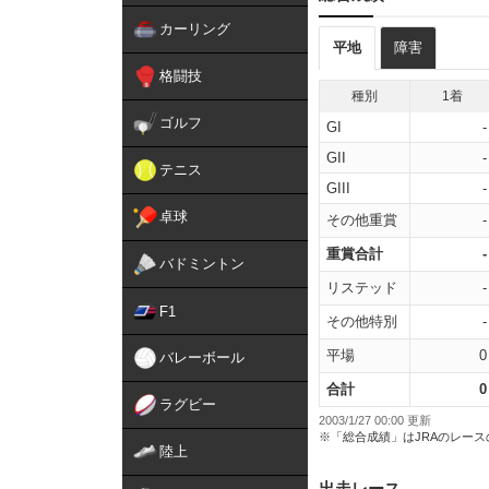
カーリング
平地
障害
格闘技
種別
1着
ゴルフ
GI
-
GII
-
テニス
GIII
-
卓球
その他重賞
-
重賞合計
-
バドミントン
リステッド
-
F1
その他特別
-
平場
0
バレーボール
合計
0
ラグビー
2003/1/27 00:00 更新
※「総合成績」はJRAのレー
陸上
出走レース