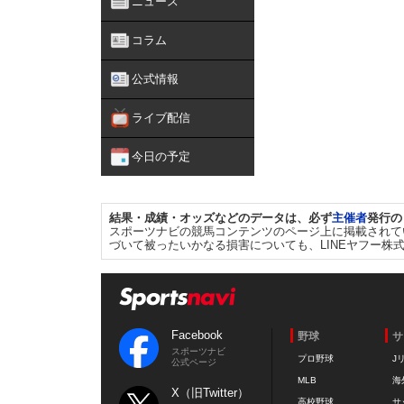
ニュース
コラム
公式情報
ライブ配信
今日の予定
結果・成績・オッズなどのデータは、必ず
主催者
発行の
スポーツナビの競馬コンテンツのページ上に掲載されて
づいて被ったいかなる損害についても、LINEヤフー株
Facebook
野球
サ
スポーツナビ
プロ野球
J
公式ページ
MLB
海
X（旧Twitter）
高校野球
サ