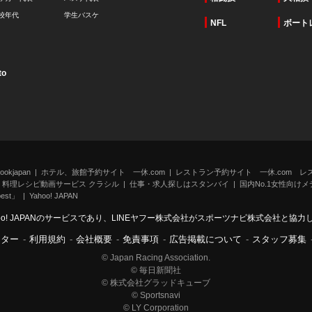
校年代
学生バスケ
NFL
ボート
to
kjapan
ホテル、旅館予約サイト 一休.com
レストラン予約サイト 一休.com レ
料理レシピ動画サービス クラシル
仕事・求人探しはスタンバイ
国内No.1女性向けメデ
st」
Yahoo! JAPAN
oo! JAPANのサービスであり、LINEヤフー株式会社がスポーツナビ株式会社と協
ンター
-
利用規約
-
会社概要
-
免責事項
-
広告掲載について
-
スタッフ募集
© Japan Racing Association.
© 毎日新聞社
© 株式会社グラッドキューブ
© Sportsnavi
© LY Corporation