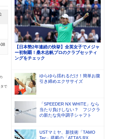
位
-08
【日本勢2年連続の快挙】全英女子でメジャ
ー初制覇！桑木志帆プロのクラブセッティ
ングをチェック
ゆらゆら揺れるだけ！簡単お腹
の
引き締めエクササイズ
ータで
「SPEEDER NX WHITE」なら
当たり負けしない？ フジクラ
の新たな先中調子シャフト
USTマミヤ、新技術「TAMO
Tec」搭載の「ATTAS RX