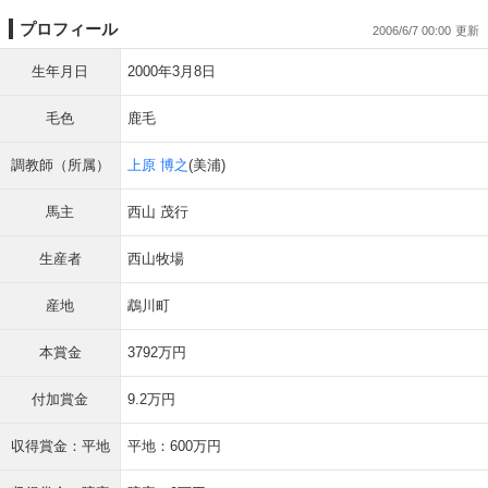
プロフィール
2006/6/7 00:00
生年月日
2000年3月8日
毛色
鹿毛
調教師（所属）
上原 博之
(美浦)
馬主
西山 茂行
生産者
西山牧場
産地
鵡川町
本賞金
3792万円
付加賞金
9.2万円
収得賞金：平地
平地：600万円