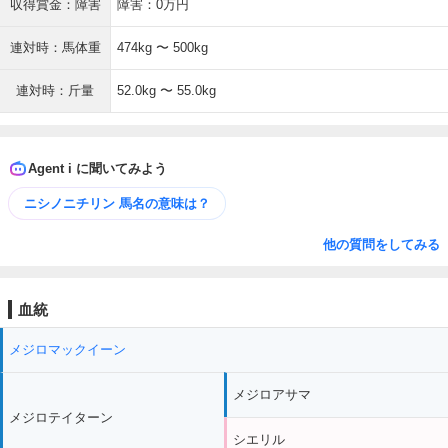
収得賞金：障害
障害：0万円
連対時：馬体重
474kg 〜 500kg
連対時：斤量
52.0kg 〜 55.0kg
Agent i に聞いてみよう
ニシノニチリン 馬名の意味は？
他の質問をしてみる
血統
メジロマックイーン
メジロアサマ
メジロテイターン
シエリル