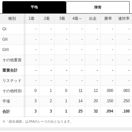
平地
障害
種別
1着
2着
3着
4着～
出走
勝率
連対率
-
-
-
-
-
-
-
GI
-
-
-
-
-
-
-
GII
-
-
-
-
-
-
-
GIII
-
-
-
-
-
-
-
その他重賞
-
-
-
-
-
-
-
重賞合計
-
-
-
-
-
-
-
リステッド
0
1
0
11
12
.000
.083
その他特別
3
2
1
14
20
.150
.250
平場
3
3
1
25
32
.094
.188
合計
※「総合成績」はJRAのレースのみとなります。