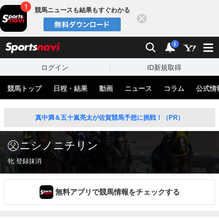
競馬ニュースも結果もすぐわかる
閉じる
スポーツナビ
検索
通知
i
ログイン
ID新規取得
競馬トップ
日程・結果
動画
ニュース
コラム
公式情
真中満＆五十嵐亮太が佐賀競馬予想に挑戦！（PR）
ニシノニチリン
牝 登録抹消
無料アプリで競馬情報をチェックする