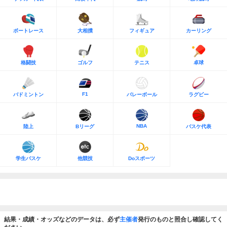
ボートレース
大相撲
フィギュア
カーリング
格闘技
ゴルフ
テニス
卓球
F1
バドミントン
バレーボール
ラグビー
NBA
陸上
Bリーグ
バスケ代表
学生バスケ
他競技
Doスポーツ
結果・成績・オッズなどのデータは、必ず
主催者
発行のものと照合し確認してく