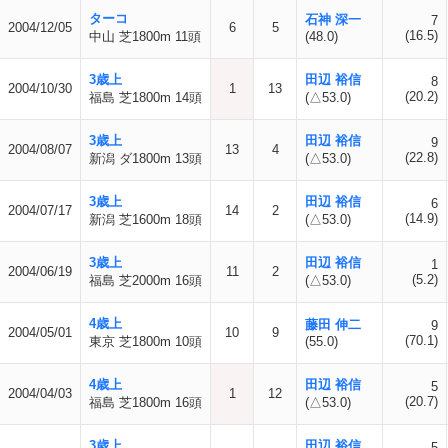
ターコ
石神 深一
7
2004/12/05
6
5
(16.5)
中山 芝1800m 11頭
(48.0)
3歳上
田辺 裕信
8
2004/10/30
1
13
(20.2)
福島 芝1800m 14頭
(△53.0)
3歳上
田辺 裕信
9
2004/08/07
13
4
(22.8)
新潟 ダ1800m 13頭
(△53.0)
3歳上
田辺 裕信
6
2004/07/17
14
2
(14.9)
新潟 芝1600m 18頭
(△53.0)
3歳上
田辺 裕信
1
2004/06/19
11
2
(5.2)
福島 芝2000m 16頭
(△53.0)
4歳上
藤田 伸二
9
2004/05/01
10
9
(70.1)
東京 芝1800m 10頭
(55.0)
4歳上
田辺 裕信
5
2004/04/03
1
12
(20.7)
福島 芝1800m 16頭
(△53.0)
3歳上
田辺 裕信
5