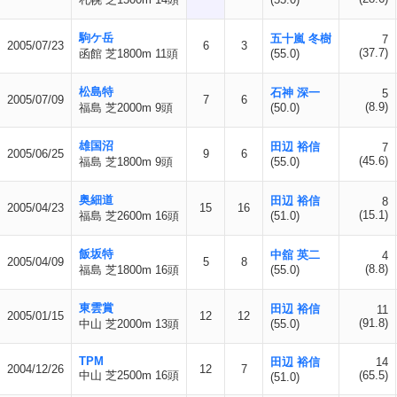
駒ケ岳
五十嵐 冬樹
7
2005/07/23
6
3
(37.7)
函館 芝1800m 11頭
(55.0)
松島特
石神 深一
5
2005/07/09
7
6
(8.9)
福島 芝2000m 9頭
(50.0)
雄国沼
田辺 裕信
7
2005/06/25
9
6
(45.6)
福島 芝1800m 9頭
(55.0)
奥細道
田辺 裕信
8
2005/04/23
15
16
(15.1)
福島 芝2600m 16頭
(51.0)
飯坂特
中舘 英二
4
2005/04/09
5
8
(8.8)
福島 芝1800m 16頭
(55.0)
東雲賞
田辺 裕信
11
2005/01/15
12
12
(91.8)
中山 芝2000m 13頭
(55.0)
TPM
田辺 裕信
14
2004/12/26
12
7
中山 芝2500m 16頭
(65.5)
(51.0)