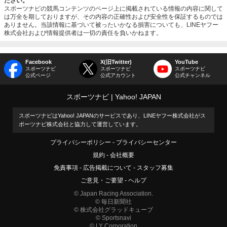
ださい。
スポーツナビの競馬コンテンツのページ上に掲載されている情報の内容に関して
は万全を期しておりますが、その内容の正確性および安全性を保証するものでは
ありません。当該情報に基づいて被ったいかなる損害についても、LINEヤフー
株式会社および情報提供者は一切の責任を負いかねます。
Facebook
X(旧Twitter)
YouTube
スポーツナビ
スポーツナビ
スポーツナビ
公式ページ
公式アカウント
公式チャンネル
スポーツナビ
Yahoo! JAPAN
スポーツナビはYahoo! JAPANのサービスであり、LINEヤフー株式会社がス
ポーツナビ株式会社と協力して運営しています。
プライバシーポリシー
プライバシーセンター
規約
会社概要
免責事項
広告掲載について
スタッフ募集
ご意見・ご要望
ヘルプ
© Japan Racing Association.
© 毎日新聞社
© 株式会社グラッドキューブ
© Sportsnavi
© LY Corporation