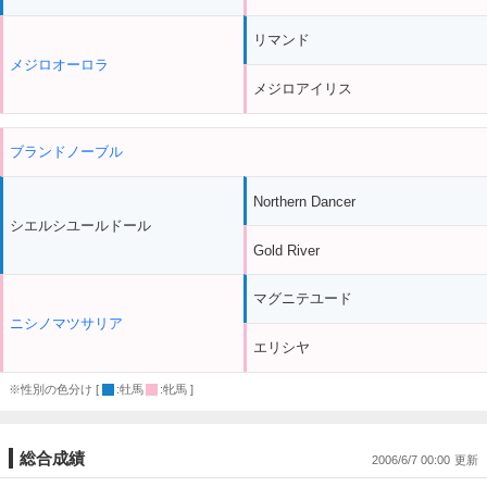
リマンド
メジロオーロラ
メジロアイリス
ブランドノーブル
Northern Dancer
シエルシユールドール
Gold River
マグニテユード
ニシノマツサリア
エリシヤ
※性別の色分け [
:牡馬
:牝馬 ]
総合成績
2006/6/7 00:00