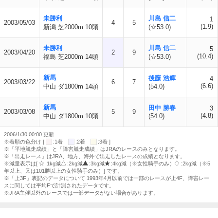
未勝利
川島 信二
1
2003/05/03
4
5
(1.9)
新潟 芝2000m 10頭
(☆53.0)
未勝利
川島 信二
5
2003/04/20
2
9
(10.4)
福島 芝2000m 14頭
(☆53.0)
新馬
後藤 浩輝
4
2003/03/22
6
7
(6.6)
中山 ダ1800m 14頭
(54.0)
新馬
田中 勝春
3
2003/03/08
5
9
(4.8)
中山 ダ1800m 10頭
(54.0)
2006/1/30 00:00 更新
※着順の色分け [
:1着
:2着
:3着 ]
※「平地競走成績」と「障害競走成績」はJRAのレースのみとなります。
※「出走レース」はJRA、地方、海外で出走したレースの成績となります。
※減量表示は[
:1kg減
:2kg減
:3kg減
:4kg減（※女性騎手のみ）
:2kg減（※5
年以上、又は101勝以上の女性騎手のみ）] です。
※「上3F」表記のデータについて 1993年4月以前では一部のレースが上4F、障害レー
スに関しては平均Fで計測されたデータです。
※JRA主催以外のレースでは一部データがない場合があります。