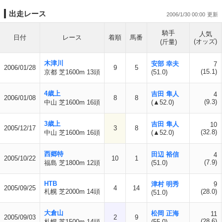
出走レース
2006/1/30 00:00
騎手
人気
日付
レース
着順
馬番
(オッズ)
(斤量)
木津川
安部 幸夫
7
2006/01/28
9
5
(15.1)
京都 芝1600m 13頭
(51.0)
4歳上
吉田 隼人
4
2006/01/08
8
8
(9.3)
中山 芝1600m 16頭
(▲52.0)
3歳上
吉田 隼人
10
2005/12/17
3
8
(32.8)
中山 芝1600m 16頭
(▲52.0)
西郷特
田辺 裕信
4
2005/10/22
10
1
(7.9)
福島 芝1800m 12頭
(51.0)
HTB
津村 明秀
9
2005/09/25
4
14
札幌 芝2000m 14頭
(28.0)
(51.0)
大倉山
松岡 正海
11
2005/09/03
2
9
(28.6)
札幌 芝1500m 14頭
(55.0)