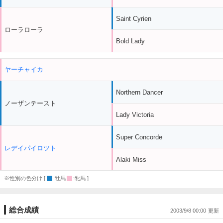
Saint Cyrien
ローラローラ
Bold Lady
ヤーチャイカ
Northern Dancer
ノーザンテースト
Lady Victoria
Super Concorde
レデイパイロツト
Alaki Miss
※性別の色分け [
:牡馬
:牝馬 ]
総合成績
2003/9/8 00:00