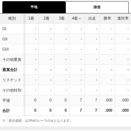
平地
障害
種別
1着
2着
3着
4着～
出走
勝率
連対率
-
-
-
-
-
-
-
GI
-
-
-
-
-
-
-
GII
-
-
-
-
-
-
-
GIII
-
-
-
-
-
-
-
その他重賞
-
-
-
-
-
-
-
重賞合計
-
-
-
-
-
-
-
リステッド
-
-
-
-
-
-
-
その他特別
0
0
0
7
7
.000
.000
平場
0
0
0
7
7
.000
.000
合計
※「総合成績」はJRAのレースのみとなります。