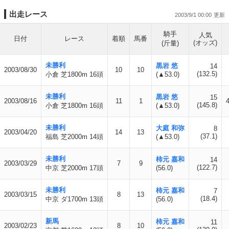
出走レース
2003/9/1 00:00
騎手
人気
日付
レース
着順
馬番
(オッズ)
(斤量)
未勝利
黒岩 悠
14
2003/08/30
10
10
(132.5)
小倉 芝1800m 16頭
(▲53.0)
未勝利
黒岩 悠
15
2003/08/16
11
1
(145.8)
小倉 芝1800m 16頭
(▲53.0)
未勝利
大庭 和弥
8
2003/04/20
14
13
(37.1)
福島 芝2000m 14頭
(▲53.0)
未勝利
柿元 嘉和
14
2003/03/29
7
9
(122.7)
中京 芝2000m 17頭
(56.0)
未勝利
柿元 嘉和
7
2003/03/15
8
13
(18.4)
中京 ダ1700m 13頭
(56.0)
新馬
柿元 嘉和
11
2003/02/23
8
10