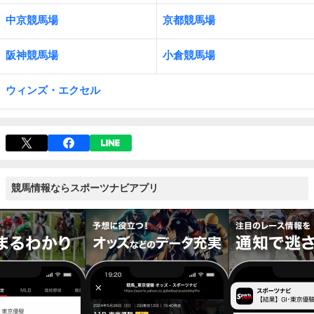
中京競馬場
京都競馬場
阪神競馬場
小倉競馬場
ウィンズ・エクセル
競馬情報ならスポーツナビアプリ