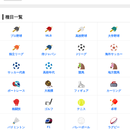
種目一覧
MLB
プロ野球
高校野球
大学野球
独立リーグ
侍ジャパン
Jリーグ
海外サッカー
サッカー代表
高校年代
競馬
地方競馬
ボートレース
大相撲
フィギュア
カーリング
格闘技
ゴルフ
テニス
卓球
F1
バドミントン
バレーボール
ラグビー