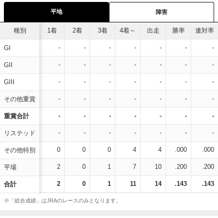
平地
障害
種別
1着
2着
3着
4着～
出走
勝率
連対率
-
-
-
-
-
-
-
GI
-
-
-
-
-
-
-
GII
-
-
-
-
-
-
-
GIII
-
-
-
-
-
-
-
その他重賞
-
-
-
-
-
-
-
重賞合計
-
-
-
-
-
-
-
リステッド
0
0
0
4
4
.000
.000
その他特別
2
0
1
7
10
.200
.200
平場
2
0
1
11
14
.143
.143
合計
※「総合成績」はJRAのレースのみとなります。