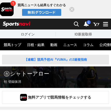
競馬ニュースも結果もすぐわかる
閉じる
スポーツナビ
検索
通知
i
ログイン
ID新規取得
競馬トップ
日程・結果
動画
ニュース
コラム
公式情
【連載】競馬予想AI『VUMA』の3連複指南
シャトーアロー
牡 登録抹消
無料アプリで競馬情報をチェックする