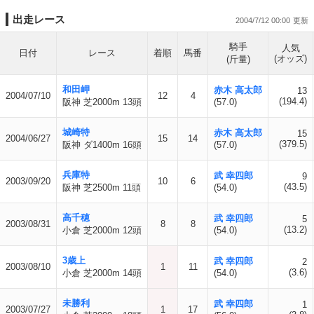
出走レース
2004/7/12 00:00
騎手
人気
日付
レース
着順
馬番
(オッズ)
(斤量)
和田岬
赤木 高太郎
13
2004/07/10
12
4
(194.4)
阪神 芝2000m 13頭
(57.0)
城崎特
赤木 高太郎
15
2004/06/27
15
14
(379.5)
阪神 ダ1400m 16頭
(57.0)
兵庫特
武 幸四郎
9
2003/09/20
10
6
(43.5)
阪神 芝2500m 11頭
(54.0)
高千穂
武 幸四郎
5
2003/08/31
8
8
(13.2)
小倉 芝2000m 12頭
(54.0)
3歳上
武 幸四郎
2
2003/08/10
1
11
(3.6)
小倉 芝2000m 14頭
(54.0)
未勝利
武 幸四郎
1
2003/07/27
1
17