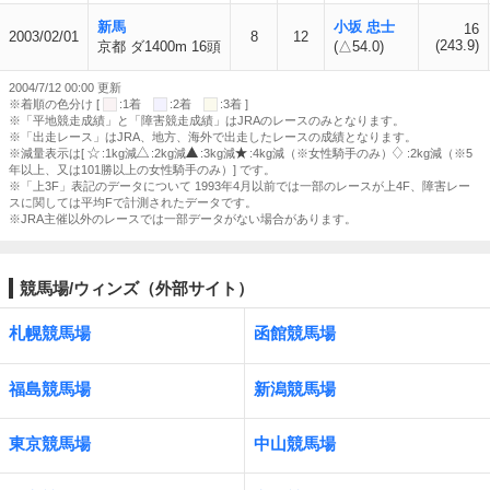
新馬
小坂 忠士
16
2003/02/01
8
12
(243.9)
京都 ダ1400m 16頭
(△54.0)
2004/7/12 00:00 更新
※着順の色分け [
:1着
:2着
:3着 ]
※「平地競走成績」と「障害競走成績」はJRAのレースのみとなります。
※「出走レース」はJRA、地方、海外で出走したレースの成績となります。
※減量表示は[
:1kg減
:2kg減
:3kg減
:4kg減（※女性騎手のみ）
:2kg減（※5
年以上、又は101勝以上の女性騎手のみ）] です。
※「上3F」表記のデータについて 1993年4月以前では一部のレースが上4F、障害レー
スに関しては平均Fで計測されたデータです。
※JRA主催以外のレースでは一部データがない場合があります。
競馬場/ウィンズ（外部サイト）
札幌競馬場
函館競馬場
福島競馬場
新潟競馬場
東京競馬場
中山競馬場