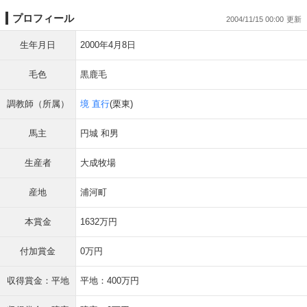
プロフィール
2004/11/15 00:00
生年月日
2000年4月8日
毛色
黒鹿毛
調教師（所属）
境 直行
(栗東)
馬主
円城 和男
生産者
大成牧場
産地
浦河町
本賞金
1632万円
付加賞金
0万円
収得賞金：平地
平地：400万円