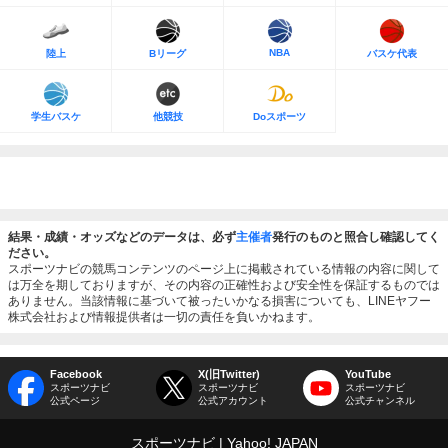
NBA
陸上
Bリーグ
バスケ代表
学生バスケ
他競技
Doスポーツ
結果・成績・オッズなどのデータは、必ず
主催者
発行のものと照合し確認してく
ださい。
スポーツナビの競馬コンテンツのページ上に掲載されている情報の内容に関して
は万全を期しておりますが、その内容の正確性および安全性を保証するものでは
ありません。当該情報に基づいて被ったいかなる損害についても、LINEヤフー
株式会社および情報提供者は一切の責任を負いかねます。
Facebook
X(旧Twitter)
YouTube
スポーツナビ
スポーツナビ
スポーツナビ
公式ページ
公式アカウント
公式チャンネル
スポーツナビ
Yahoo! JAPAN