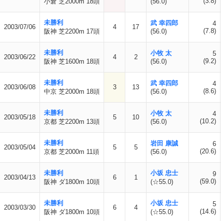
(3.8)
小倉 芝2000m 18頭
(56.0)
未勝利
武 幸四郎
4
2003/07/06
4
17
(7.8)
阪神 芝2200m 17頭
(56.0)
未勝利
小牧 太
5
2003/06/22
4
2
(9.2)
阪神 芝1600m 18頭
(56.0)
未勝利
武 幸四郎
4
2003/06/08
3
13
(8.6)
中京 芝2000m 18頭
(56.0)
未勝利
小牧 太
4
2003/05/18
5
10
(10.2)
京都 芝2200m 13頭
(56.0)
未勝利
岩田 康誠
6
2003/05/04
5
5
(20.6)
京都 芝2000m 11頭
(56.0)
未勝利
小坂 忠士
9
2003/04/13
6
1
(59.0)
阪神 ダ1800m 10頭
(☆55.0)
未勝利
小坂 忠士
5
2003/03/30
6
4
(14.6)
阪神 ダ1800m 10頭
(☆55.0)