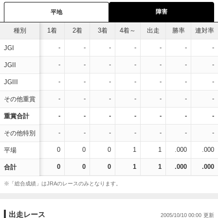
障害
平地
種別
1着
2着
3着
4着～
出走
勝率
連対率
-
-
-
-
-
-
-
JGI
-
-
-
-
-
-
-
JGII
-
-
-
-
-
-
-
JGIII
-
-
-
-
-
-
-
その他重賞
-
-
-
-
-
-
-
重賞合計
-
-
-
-
-
-
-
その他特別
0
0
0
1
1
.000
.000
平場
0
0
0
1
1
.000
.000
合計
※「総合成績」はJRAのレースのみとなります。
出走レース
2005/10/10 00:00