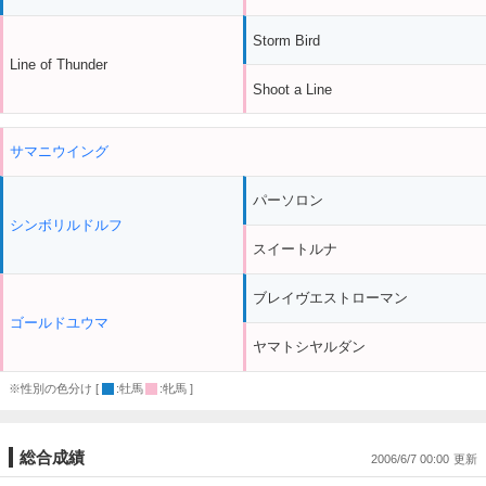
Storm Bird
Line of Thunder
Shoot a Line
サマニウイング
パーソロン
シンボリルドルフ
スイートルナ
ブレイヴエストローマン
ゴールドユウマ
ヤマトシヤルダン
※性別の色分け [
:牡馬
:牝馬 ]
総合成績
2006/6/7 00:00