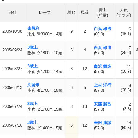
騎手
人気
日付
レース
着順
馬番
(オッズ)
(斤量)
未勝利
白浜 雄造
6
2005/10/08
9
2
(16.1)
東京 障3000m 14頭
(60.0)
3歳上
白浜 雄造
7
2005/09/24
6
4
(25.3)
阪神 ダ1800m 10頭
(57.0)
3歳上
白浜 雄造
11
2005/08/27
6
12
(30.7)
小倉 ダ1700m 14頭
(57.0)
久留米
上村 洋行
9
2005/08/13
6
5
(28.6)
小倉 ダ1700m 15頭
(57.0)
3歳上
安藤 勝己
2
2005/07/24
8
13
(3.8)
小倉 ダ1700m 15頭
(57.0)
3歳上
岩田 康誠
14
2005/07/10
3
12
(50.5)
阪神 ダ1400m 15頭
(57.0)