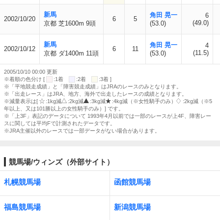
新馬
角田 晃一
6
2002/10/20
6
5
(49.0)
京都 芝1600m 9頭
(53.0)
新馬
角田 晃一
4
2002/10/12
6
11
(11.5)
京都 ダ1400m 11頭
(53.0)
2005/10/10 00:00 更新
※着順の色分け [
:1着
:2着
:3着 ]
※「平地競走成績」と「障害競走成績」はJRAのレースのみとなります。
※「出走レース」はJRA、地方、海外で出走したレースの成績となります。
※減量表示は[
:1kg減
:2kg減
:3kg減
:4kg減（※女性騎手のみ）
:2kg減（※5
年以上、又は101勝以上の女性騎手のみ）] です。
※「上3F」表記のデータについて 1993年4月以前では一部のレースが上4F、障害レー
スに関しては平均Fで計測されたデータです。
※JRA主催以外のレースでは一部データがない場合があります。
競馬場/ウィンズ（外部サイト）
札幌競馬場
函館競馬場
福島競馬場
新潟競馬場