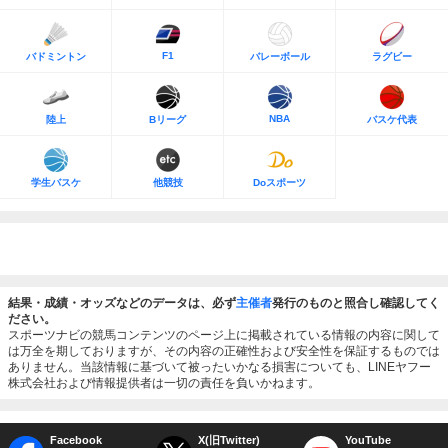
F1
バドミントン
バレーボール
ラグビー
NBA
陸上
Bリーグ
バスケ代表
学生バスケ
他競技
Doスポーツ
結果・成績・オッズなどのデータは、必ず
主催者
発行のものと照合し確認してく
ださい。
スポーツナビの競馬コンテンツのページ上に掲載されている情報の内容に関して
は万全を期しておりますが、その内容の正確性および安全性を保証するものでは
ありません。当該情報に基づいて被ったいかなる損害についても、LINEヤフー
株式会社および情報提供者は一切の責任を負いかねます。
Facebook
X(旧Twitter)
YouTube