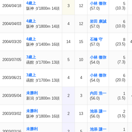
4歳上
小林 徹弥
5
2004/04/18
3
12
(10.3)
阪神 ダ1800m 14頭
(57.0)
4歳上
岩田 康誠
6
2004/04/03
4
12
(10.0)
阪神 ダ1800m 14頭
(57.0)
4歳上
石橋 守
8
2004/03/20
14
15
(23.5)
阪神 ダ1400m 16頭
(57.0)
3歳上
小林 徹弥
5
2003/07/05
5
10
(7.3)
函館 ダ1700m 13頭
(54.0)
3歳上
小林 徹弥
6
2003/06/21
4
4
(20.0)
函館 ダ1700m 13頭
(54.0)
未勝利
内田 浩一
1
2003/05/04
2
3
(1.5)
新潟 ダ1800m 10頭
(56.0)
未勝利
池添 謙一
2
2003/03/02
2
13
(3.5)
阪神 ダ1800m 16頭
(56.0)
未勝利
池添 謙一
1
2003/02/16
2
5