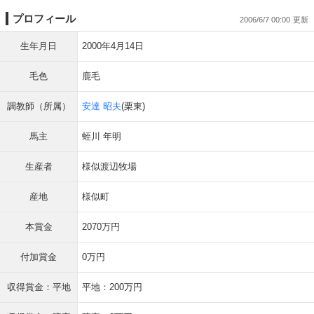
プロフィール
2006/6/7 00:00
生年月日
2000年4月14日
毛色
鹿毛
調教師（所属）
安達 昭夫
(栗東)
馬主
蛭川 年明
生産者
様似渡辺牧場
産地
様似町
本賞金
2070万円
付加賞金
0万円
収得賞金：平地
平地：200万円