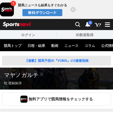
競馬ニュースも結果もすぐわかる
閉じる
スポーツナビ
検索
通知
i
ログイン
ID新規取得
競馬トップ
日程・結果
動画
ニュース
コラム
公式情
【連載】競馬予想AI『VUMA』の3連複指南
マヤノガルチ
牡 登録抹消
無料アプリで競馬情報をチェックする