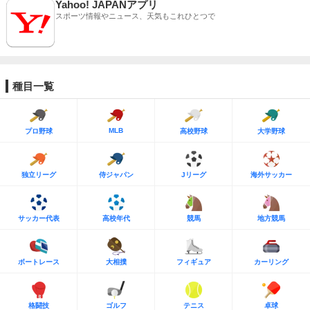
Yahoo! JAPANアプリ
スポーツ情報やニュース、天気もこれひとつで
種目一覧
MLB
プロ野球
高校野球
大学野球
独立リーグ
侍ジャパン
Jリーグ
海外サッカー
サッカー代表
高校年代
競馬
地方競馬
ボートレース
大相撲
フィギュア
カーリング
格闘技
ゴルフ
テニス
卓球