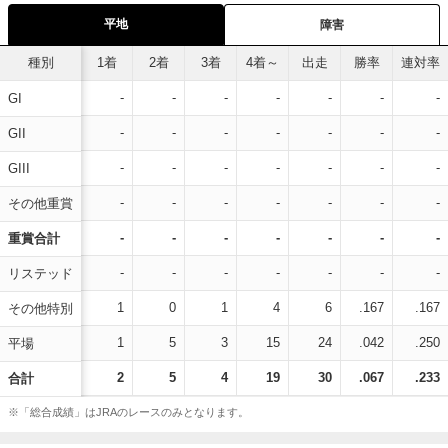
平地
障害
種別
1着
2着
3着
4着～
出走
勝率
連対率
-
-
-
-
-
-
-
GI
-
-
-
-
-
-
-
GII
-
-
-
-
-
-
-
GIII
-
-
-
-
-
-
-
その他重賞
-
-
-
-
-
-
-
重賞合計
-
-
-
-
-
-
-
リステッド
1
0
1
4
6
.167
.167
その他特別
1
5
3
15
24
.042
.250
平場
2
5
4
19
30
.067
.233
合計
※「総合成績」はJRAのレースのみとなります。