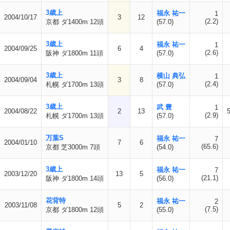
3歳上
福永 祐一
1
2004/10/17
3
12
(2.2)
京都 ダ1400m 12頭
(57.0)
3歳上
福永 祐一
1
2004/09/25
6
4
(2.6)
阪神 ダ1800m 11頭
(57.0)
3歳上
横山 典弘
1
2004/09/04
3
8
(2.4)
札幌 ダ1700m 13頭
(57.0)
3歳上
武 豊
1
2004/08/22
2
13
(2.9)
札幌 ダ1700m 13頭
(57.0)
万葉S
福永 祐一
7
2004/01/10
7
6
(65.6)
京都 芝3000m 7頭
(54.0)
3歳上
福永 祐一
7
2003/12/20
13
5
(21.1)
阪神 ダ1800m 14頭
(56.0)
花背特
福永 祐一
2
2003/11/08
5
2
(7.5)
京都 ダ1800m 12頭
(55.0)