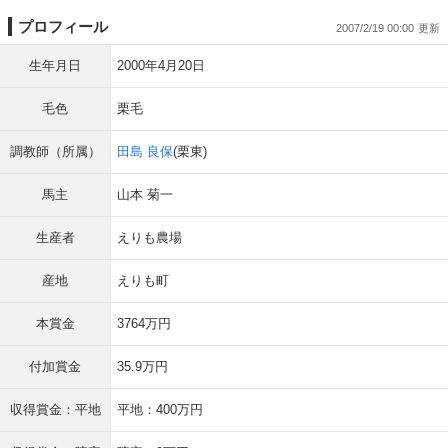
プロフィール
2007/2/19 00:00
生年月日
2000年4月20日
毛色
栗毛
調教師（所属）
田島 良保
(栗東)
馬主
山本 菊一
生産者
えりも農場
産地
えりも町
本賞金
3764万円
付加賞金
35.9万円
収得賞金：平地
平地：400万円