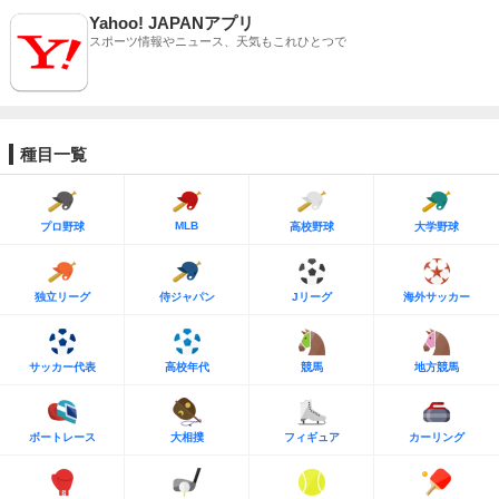
Yahoo! JAPANアプリ
スポーツ情報やニュース、天気もこれひとつで
種目一覧
MLB
プロ野球
高校野球
大学野球
独立リーグ
侍ジャパン
Jリーグ
海外サッカー
サッカー代表
高校年代
競馬
地方競馬
ボートレース
大相撲
フィギュア
カーリング