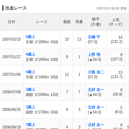
出走レース
2007/2/12 00:00
騎手
人気
日付
レース
着順
馬番
(オッズ)
(斤量)
4歳上
石橋 守
14
2007/02/10
15
13
(231.2)
京都 ダ1800m 16頭
(57.0)
4歳上
上野 翔
8
2007/01/27
8
1
(107.0)
京都 ダ1800m 10頭
(▲54.0)
4歳上
川島 信二
13
2007/01/06
12
1
(133.7)
京都 ダ1400m 16頭
(57.0)
3歳上
北村 友一
8
2006/07/08
7
7
(20.8)
函館 ダ1000m 12頭
(▲54.0)
3歳上
北村 友一
5
2006/06/25
9
3
(8.6)
函館 ダ1700m 10頭
(▲54.0)
3歳上
北村 友一
9
2006/06/18
4
3