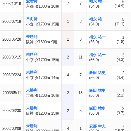
愛宕特
福永 祐一
6
2003/10/19
7
7
(14.9)
京都 ダ1800m 16頭
(54.0)
日向特
福永 祐一
5
2003/07/19
1
8
(11.1)
小倉 ダ1700m 15頭
(54.0)
未勝利
福永 祐一
1
2003/06/28
1
3
(1.8)
阪神 ダ1800m 9頭
(56.0)
未勝利
福永 祐一
3
2003/06/15
2
11
(4.3)
中京 ダ1700m 15頭
(56.0)
未勝利
飯田 祐史
2
2003/05/24
4
7
(4.4)
中京 ダ1700m 14頭
(56.0)
未勝利
飯田 祐史
1
2003/05/11
2
13
(2.1)
京都 ダ1200m 16頭
(56.0)
未勝利
飯田 祐史
2
2003/03/30
2
5
(3.7)
阪神 ダ1200m 15頭
(56.0)
未勝利
安部 幸夫
7
2003/03/09
4
1
(18.3)