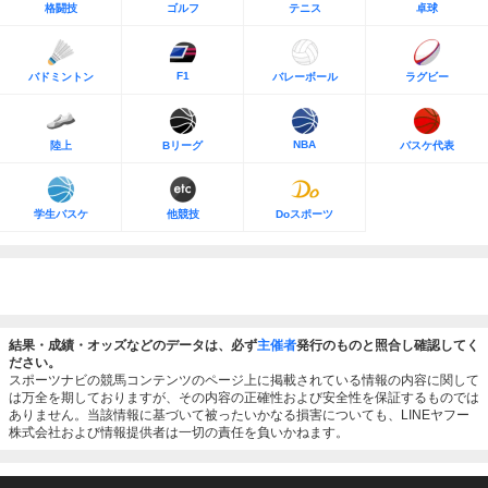
格闘技
ゴルフ
テニス
卓球
F1
バドミントン
バレーボール
ラグビー
NBA
陸上
Bリーグ
バスケ代表
学生バスケ
他競技
Doスポーツ
結果・成績・オッズなどのデータは、必ず
主催者
発行のものと照合し確認してく
ださい。
スポーツナビの競馬コンテンツのページ上に掲載されている情報の内容に関して
は万全を期しておりますが、その内容の正確性および安全性を保証するものでは
ありません。当該情報に基づいて被ったいかなる損害についても、LINEヤフー
株式会社および情報提供者は一切の責任を負いかねます。