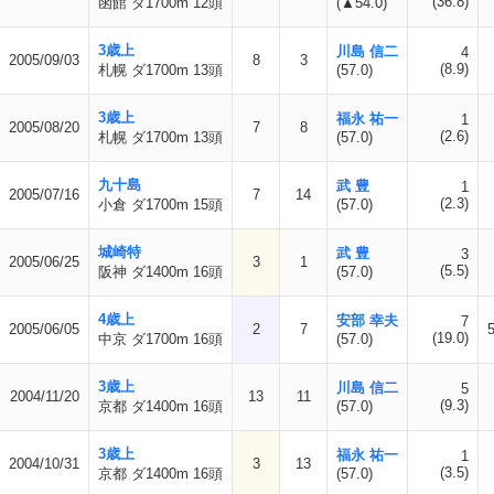
(36.8)
函館 ダ1700m 12頭
(▲54.0)
3歳上
川島 信二
4
2005/09/03
8
3
(8.9)
札幌 ダ1700m 13頭
(57.0)
3歳上
福永 祐一
1
2005/08/20
7
8
(2.6)
札幌 ダ1700m 13頭
(57.0)
九十島
武 豊
1
2005/07/16
7
14
(2.3)
小倉 ダ1700m 15頭
(57.0)
城崎特
武 豊
3
2005/06/25
3
1
(5.5)
阪神 ダ1400m 16頭
(57.0)
4歳上
安部 幸夫
7
2005/06/05
2
7
(19.0)
中京 ダ1700m 16頭
(57.0)
3歳上
川島 信二
5
2004/11/20
13
11
(9.3)
京都 ダ1400m 16頭
(57.0)
3歳上
福永 祐一
1
2004/10/31
3
13
(3.5)
京都 ダ1400m 16頭
(57.0)