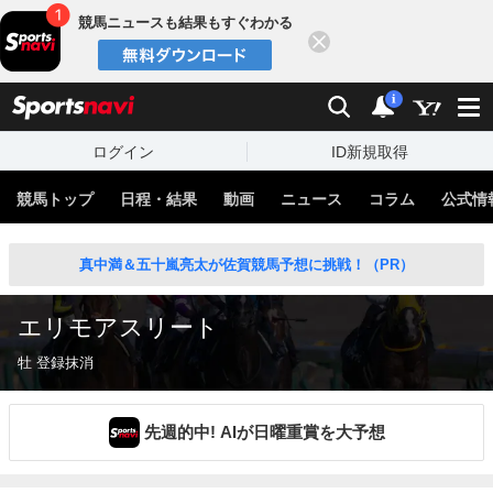
競馬ニュースも結果もすぐわかる
閉じる
スポーツナビ
検索
通知
i
ログイン
ID新規取得
競馬トップ
日程・結果
動画
ニュース
コラム
公式情
真中満＆五十嵐亮太が佐賀競馬予想に挑戦！（PR）
エリモアスリート
牡 登録抹消
先週的中! AIが日曜重賞を大予想