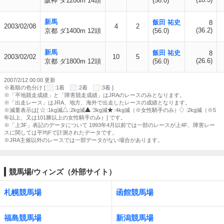
阪神 ダ1200m 14頭
(56.0)
新馬
飯田 祐史
8
2003/02/08
4
2
(36.2)
京都 ダ1400m 12頭
(56.0)
新馬
飯田 祐史
8
2003/02/02
10
5
(26.6)
京都 ダ1800m 12頭
(56.0)
2007/2/12 00:00 更新
※着順の色分け [
:1着
:2着
:3着 ]
※「平地競走成績」と「障害競走成績」はJRAのレースのみとなります。
※「出走レース」はJRA、地方、海外で出走したレースの成績となります。
※減量表示は[
:1kg減
:2kg減
:3kg減
:4kg減（※女性騎手のみ）
:2kg減（※5
年以上、又は101勝以上の女性騎手のみ）] です。
※「上3F」表記のデータについて 1993年4月以前では一部のレースが上4F、障害レー
スに関しては平均Fで計測されたデータです。
※JRA主催以外のレースでは一部データがない場合があります。
競馬場/ウィンズ（外部サイト）
札幌競馬場
函館競馬場
福島競馬場
新潟競馬場