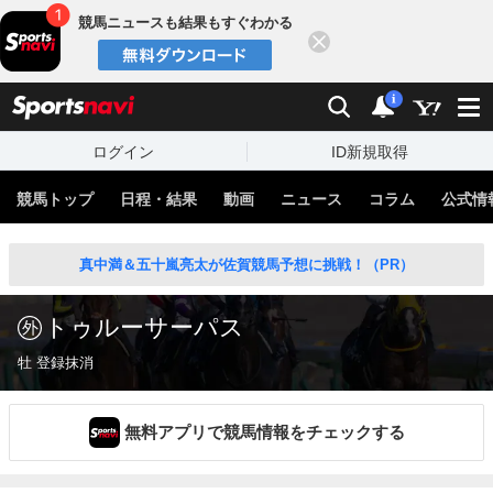
競馬ニュースも結果もすぐわかる
閉じる
スポーツナビ
検索
通知
i
ログイン
ID新規取得
競馬トップ
日程・結果
動画
ニュース
コラム
公式情
真中満＆五十嵐亮太が佐賀競馬予想に挑戦！（PR）
トゥルーサーパス
牡 登録抹消
無料アプリで競馬情報をチェックする