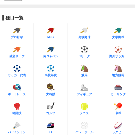
種目一覧
MLB
プロ野球
高校野球
大学野球
独立リーグ
侍ジャパン
Jリーグ
海外サッカー
サッカー代表
高校年代
競馬
地方競馬
ボートレース
大相撲
フィギュア
カーリング
格闘技
ゴルフ
テニス
卓球
F1
バドミントン
バレーボール
ラグビー