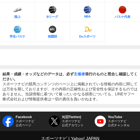
NBA
陸上
Bリーグ
バスケ代表
学生バスケ
他競技
Doスポーツ
結果・成績・オッズなどのデータは、必ず
主催者
発行のものと照合し確認してく
ださい。
スポーツナビの競馬コンテンツのページ上に掲載されている情報の内容に関して
は万全を期しておりますが、その内容の正確性および安全性を保証するものでは
ありません。当該情報に基づいて被ったいかなる損害についても、LINEヤフー
株式会社および情報提供者は一切の責任を負いかねます。
Facebook
X(旧Twitter)
YouTube
スポーツナビ
スポーツナビ
スポーツナビ
公式ページ
公式アカウント
公式チャンネル
スポーツナビ
Yahoo! JAPAN