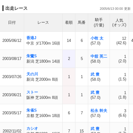
出走レース
2005/6/13 00:00
騎手
人気
日付
レース
着順
馬番
(オッズ)
(斤量)
香港J
小牧 太
12
2005/06/12
14
6
(42.6)
中京 ダ1700m 16頭
(57.0)
朱鷺S
中舘 英二
1
2003/08/17
2
5
(2.0)
新潟 芝1800m 14頭
(58.0)
天の川
武 豊
1
2003/07/26
1
1
(1.5)
新潟 芝2000m 8頭
(58.0)
ストー
武 豊
1
2003/06/21
1
1
(1.8)
阪神 芝1600m 8頭
(57.0)
朱雀S
松永 幹夫
3
2003/05/17
6
7
(6.6)
京都 芝1600m 18頭
(57.0)
カシオ
武 豊
1
2002/11/02
7
15