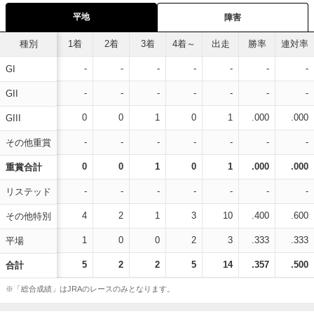
平地
障害
種別
1着
2着
3着
4着～
出走
勝率
連対率
-
-
-
-
-
-
-
GI
-
-
-
-
-
-
-
GII
0
0
1
0
1
.000
.000
GIII
-
-
-
-
-
-
-
その他重賞
0
0
1
0
1
.000
.000
重賞合計
-
-
-
-
-
-
-
リステッド
4
2
1
3
10
.400
.600
その他特別
1
0
0
2
3
.333
.333
平場
5
2
2
5
14
.357
.500
合計
※「総合成績」はJRAのレースのみとなります。