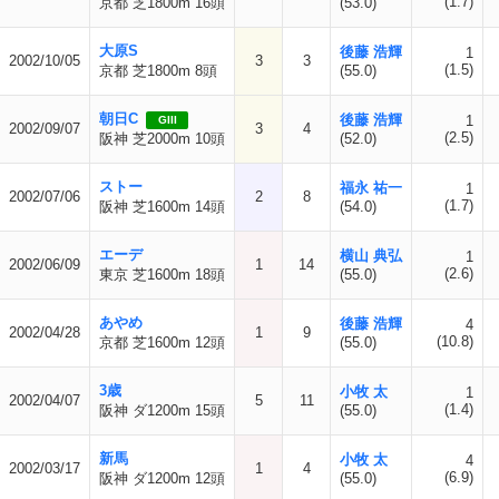
(1.7)
京都 芝1800m 16頭
(53.0)
大原S
後藤 浩輝
1
2002/10/05
3
3
(1.5)
京都 芝1800m 8頭
(55.0)
朝日C
後藤 浩輝
1
GIII
2002/09/07
3
4
(2.5)
阪神 芝2000m 10頭
(52.0)
ストー
福永 祐一
1
2002/07/06
2
8
(1.7)
阪神 芝1600m 14頭
(54.0)
エーデ
横山 典弘
1
2002/06/09
1
14
(2.6)
東京 芝1600m 18頭
(55.0)
あやめ
後藤 浩輝
4
2002/04/28
1
9
(10.8)
京都 芝1600m 12頭
(55.0)
3歳
小牧 太
1
2002/04/07
5
11
(1.4)
阪神 ダ1200m 15頭
(55.0)
新馬
小牧 太
4
2002/03/17
1
4
(6.9)
阪神 ダ1200m 12頭
(55.0)