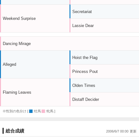
Secretariat
Weekend Surprise
Lassie Dear
Dancing Mirage
Hoist the Flag
Alleged
Princess Pout
Olden Times
Flaming Leaves
Distaff Decider
※性別の色分け [
:牡馬
:牝馬 ]
総合成績
2006/6/7 00:00