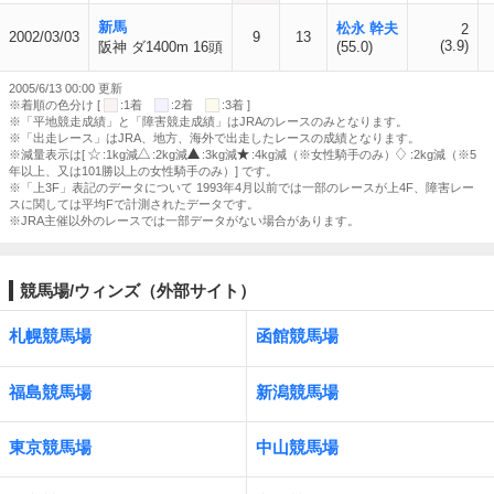
新馬
松永 幹夫
2
2002/03/03
9
13
(3.9)
阪神 ダ1400m 16頭
(55.0)
2005/6/13 00:00 更新
※着順の色分け [
:1着
:2着
:3着 ]
※「平地競走成績」と「障害競走成績」はJRAのレースのみとなります。
※「出走レース」はJRA、地方、海外で出走したレースの成績となります。
※減量表示は[
:1kg減
:2kg減
:3kg減
:4kg減（※女性騎手のみ）
:2kg減（※5
年以上、又は101勝以上の女性騎手のみ）] です。
※「上3F」表記のデータについて 1993年4月以前では一部のレースが上4F、障害レー
スに関しては平均Fで計測されたデータです。
※JRA主催以外のレースでは一部データがない場合があります。
競馬場/ウィンズ（外部サイト）
札幌競馬場
函館競馬場
福島競馬場
新潟競馬場
東京競馬場
中山競馬場