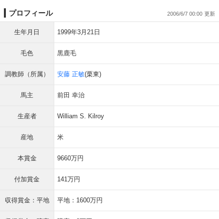
プロフィール
2006/6/7 00:00
生年月日
1999年3月21日
毛色
黒鹿毛
調教師（所属）
安藤 正敏
(栗東)
馬主
前田 幸治
生産者
William S. Kilroy
産地
米
本賞金
9660万円
付加賞金
141万円
収得賞金：平地
平地：1600万円