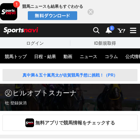
競馬ニュースも結果もすぐわかる
閉じる
スポーツナビ
検索
通知
i
ログイン
ID新規取得
競馬トップ
日程・結果
動画
ニュース
コラム
公式情
真中満＆五十嵐亮太が佐賀競馬予想に挑戦！（PR）
ヒルオブトスカーナ
牡 登録抹消
無料アプリで競馬情報をチェックする