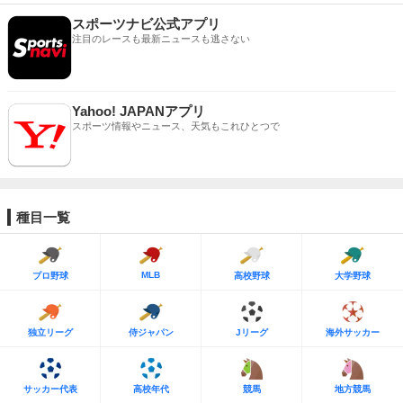
スポーツナビ公式アプリ
注目のレースも最新ニュースも逃さない
Yahoo! JAPANアプリ
スポーツ情報やニュース、天気もこれひとつで
種目一覧
MLB
プロ野球
高校野球
大学野球
独立リーグ
侍ジャパン
Jリーグ
海外サッカー
サッカー代表
高校年代
競馬
地方競馬