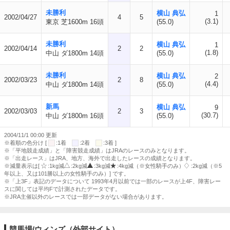
未勝利
横山 典弘
1
2002/04/27
4
5
(3.1)
東京 芝1600m 16頭
(55.0)
未勝利
横山 典弘
1
2002/04/14
2
2
(1.8)
中山 ダ1800m 14頭
(55.0)
未勝利
横山 典弘
2
2002/03/23
2
8
(4.4)
中山 ダ1800m 14頭
(55.0)
新馬
横山 典弘
9
2002/03/03
2
3
(30.7)
中山 ダ1800m 16頭
(55.0)
2004/11/1 00:00 更新
※着順の色分け [
:1着
:2着
:3着 ]
※「平地競走成績」と「障害競走成績」はJRAのレースのみとなります。
※「出走レース」はJRA、地方、海外で出走したレースの成績となります。
※減量表示は[
:1kg減
:2kg減
:3kg減
:4kg減（※女性騎手のみ）
:2kg減（※5
年以上、又は101勝以上の女性騎手のみ）] です。
※「上3F」表記のデータについて 1993年4月以前では一部のレースが上4F、障害レー
スに関しては平均Fで計測されたデータです。
※JRA主催以外のレースでは一部データがない場合があります。
競馬場/ウィンズ（外部サイト）