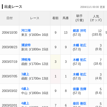
出走レース
2004/11/1 00:00
騎手
人気
日付
レース
着順
馬番
(オッズ)
(斤量)
河口湖
郷原 洋司
12
2004/10/30
9
13
(193.8)
東京 ダ1600m 16頭
(57.0)
瀬波特
木幡 初広
3
2003/08/23
9
9
(8.9)
新潟 ダ1800m 15頭
(57.0)
津軽海
木幡 初広
7
2003/07/19
3
3
(18.4)
函館 ダ1700m 12頭
(57.0)
3歳上
木幡 初広
3
2003/07/05
1
1
(4.9)
函館 ダ1700m 13頭
(57.0)
4歳上
後藤 浩輝
5
2003/03/02
9
8
(8.4)
中山 ダ1800m 16頭
(57.0)
4歳上
柴田 善臣
5
2003/02/01
7
6