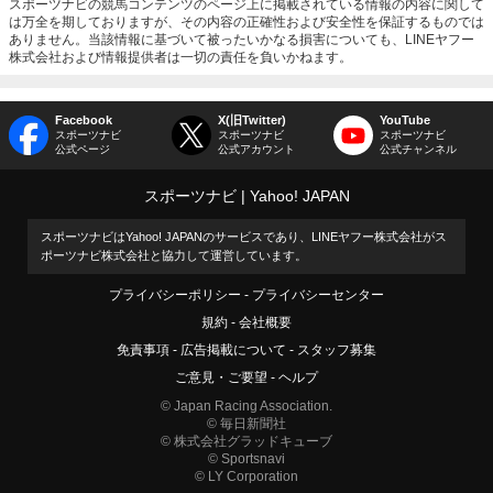
スポーツナビの競馬コンテンツのページ上に掲載されている情報の内容に関して
は万全を期しておりますが、その内容の正確性および安全性を保証するものでは
ありません。当該情報に基づいて被ったいかなる損害についても、LINEヤフー
株式会社および情報提供者は一切の責任を負いかねます。
Facebook
X(旧Twitter)
YouTube
スポーツナビ
スポーツナビ
スポーツナビ
公式ページ
公式アカウント
公式チャンネル
スポーツナビ
Yahoo! JAPAN
スポーツナビはYahoo! JAPANのサービスであり、LINEヤフー株式会社がス
ポーツナビ株式会社と協力して運営しています。
プライバシーポリシー
プライバシーセンター
規約
会社概要
免責事項
広告掲載について
スタッフ募集
ご意見・ご要望
ヘルプ
© Japan Racing Association.
© 毎日新聞社
© 株式会社グラッドキューブ
© Sportsnavi
© LY Corporation