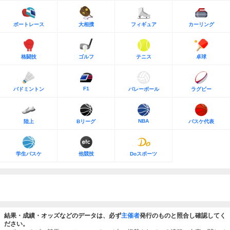
ボートレース
大相撲
フィギュア
カーリング
格闘技
ゴルフ
テニス
卓球
F1
バドミントン
バレーボール
ラグビー
NBA
陸上
Bリーグ
バスケ代表
学生バスケ
他競技
Doスポーツ
結果・成績・オッズなどのデータは、必ず
主催者
発行のものと照合し確認してく
ださい。