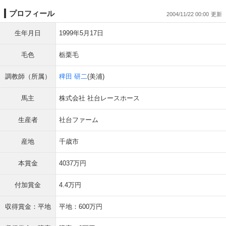
プロフィール
2004/11/22 00:00
生年月日
1999年5月17日
毛色
栃栗毛
調教師（所属）
稗田 研二
(美浦)
馬主
株式会社 社台レースホース
生産者
社台ファーム
産地
千歳市
本賞金
4037万円
付加賞金
4.4万円
収得賞金：平地
平地：600万円