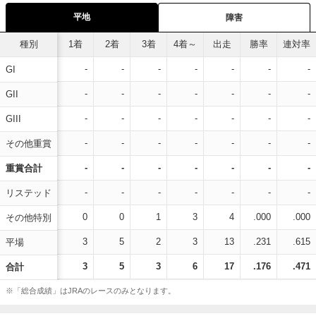
平地
障害
種別
1着
2着
3着
4着～
出走
勝率
連対率
-
-
-
-
-
-
-
GI
-
-
-
-
-
-
-
GII
-
-
-
-
-
-
-
GIII
-
-
-
-
-
-
-
その他重賞
-
-
-
-
-
-
-
重賞合計
-
-
-
-
-
-
-
リステッド
0
0
1
3
4
.000
.000
その他特別
3
5
2
3
13
.231
.615
平場
3
5
3
6
17
.176
.471
合計
※「総合成績」はJRAのレースのみとなります。