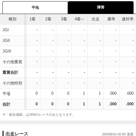
障害
平地
種別
1着
2着
3着
4着～
出走
勝率
連対率
-
-
-
-
-
-
-
JGI
-
-
-
-
-
-
-
JGII
-
-
-
-
-
-
-
JGIII
-
-
-
-
-
-
-
その他重賞
-
-
-
-
-
-
-
重賞合計
-
-
-
-
-
-
-
その他特別
0
0
0
1
1
.000
.000
平場
0
0
0
1
1
.000
.000
合計
※「総合成績」はJRAのレースのみとなります。
出走レース
2004/8/16 00:00