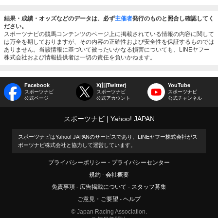
結果・成績・オッズなどのデータは、必ず
主催者
発行のものと照合し確認してく
ださい。
スポーツナビの競馬コンテンツのページ上に掲載されている情報の内容に関して
は万全を期しておりますが、その内容の正確性および安全性を保証するものでは
ありません。当該情報に基づいて被ったいかなる損害についても、LINEヤフー
株式会社および情報提供者は一切の責任を負いかねます。
Facebook
X(旧Twitter)
YouTube
スポーツナビ
スポーツナビ
スポーツナビ
公式ページ
公式アカウント
公式チャンネル
スポーツナビ
Yahoo! JAPAN
スポーツナビはYahoo! JAPANのサービスであり、LINEヤフー株式会社がス
ポーツナビ株式会社と協力して運営しています。
プライバシーポリシー
プライバシーセンター
規約
会社概要
免責事項
広告掲載について
スタッフ募集
ご意見・ご要望
ヘルプ
© Japan Racing Association.