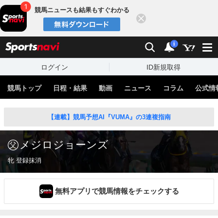
競馬ニュースも結果もすぐわかる
閉じる
スポーツナビ
検索
通知
i
ログイン
ID新規取得
競馬トップ
日程・結果
動画
ニュース
コラム
公式情
【連載】競馬予想AI『VUMA』の3連複指南
メジロジョーンズ
牝 登録抹消
無料アプリで競馬情報をチェックする