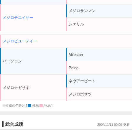
メジロサンマン
メジロチエイサー
シエリル
メジロビユーテイー
Milesian
パーソロン
Paleo
ネヴアービート
メジロナガサキ
メジロボサツ
※性別の色分け [
:牡馬
:牝馬 ]
総合成績
2004/11/11 00:00