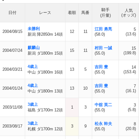
騎手
人気
日付
レース
着順
馬番
(オッズ)
(斤量)
未勝利
江田 勇亮
5
2004/08/15
12
11
(13.6)
新潟 障2850m 14頭
(58.0)
麒麟山
村田 一誠
15
2004/07/24
15
11
(199.8)
新潟 ダ1800m 15頭
(55.0)
4歳上
吉田 豊
14
2004/03/21
13
5
(153.4)
中山 ダ1800m 16頭
(55.0)
4歳上
吉田 豊
7
2004/01/24
13
10
(16.1)
中山 ダ1800m 13頭
(55.0)
3歳上
中舘 英二
3
2003/11/08
1
3
(5.8)
福島 ダ1700m 12頭
(55.0)
3歳上
松永 幹夫
8
2003/08/17
3
9
(20.8)
札幌 ダ1700m 12頭
(55.0)