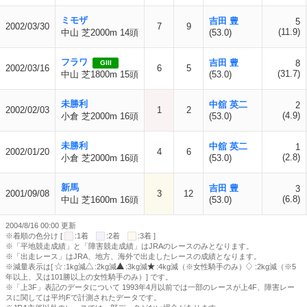
ミモザ
吉田 豊
5
2002/03/30
7
9
(11.9)
中山 芝2000m 14頭
(53.0)
フラワ
吉田 豊
8
GIII
2002/03/16
6
5
(31.7)
中山 芝1800m 15頭
(53.0)
未勝利
中舘 英二
2
2002/02/03
1
2
(4.9)
小倉 芝2000m 16頭
(53.0)
未勝利
中舘 英二
1
2002/01/20
4
6
(2.8)
小倉 芝2000m 16頭
(53.0)
新馬
吉田 豊
3
2001/09/08
3
12
(6.8)
中山 芝1600m 16頭
(53.0)
2004/8/16 00:00 更新
※着順の色分け [
:1着
:2着
:3着 ]
※「平地競走成績」と「障害競走成績」はJRAのレースのみとなります。
※「出走レース」はJRA、地方、海外で出走したレースの成績となります。
※減量表示は[
:1kg減
:2kg減
:3kg減
:4kg減（※女性騎手のみ）
:2kg減（※5
年以上、又は101勝以上の女性騎手のみ）] です。
※「上3F」表記のデータについて 1993年4月以前では一部のレースが上4F、障害レー
スに関しては平均Fで計測されたデータです。