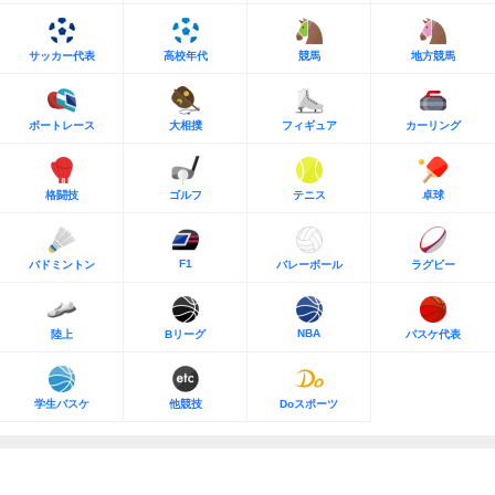
サッカー代表
高校年代
競馬
地方競馬
ボートレース
大相撲
フィギュア
カーリング
格闘技
ゴルフ
テニス
卓球
F1
バドミントン
バレーボール
ラグビー
NBA
陸上
Bリーグ
バスケ代表
学生バスケ
他競技
Doスポーツ