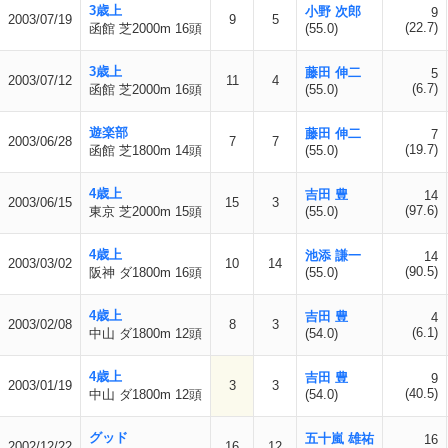
3歳上
小野 次郎
9
2003/07/19
9
5
(22.7)
函館 芝2000m 16頭
(55.0)
3歳上
藤田 伸二
5
2003/07/12
11
4
(6.7)
函館 芝2000m 16頭
(55.0)
遊楽部
藤田 伸二
7
2003/06/28
7
7
(19.7)
函館 芝1800m 14頭
(55.0)
4歳上
吉田 豊
14
2003/06/15
15
3
(97.6)
東京 芝2000m 15頭
(55.0)
4歳上
池添 謙一
14
2003/03/02
10
14
(90.5)
阪神 ダ1800m 16頭
(55.0)
4歳上
吉田 豊
4
2003/02/08
8
3
(6.1)
中山 ダ1800m 12頭
(54.0)
4歳上
吉田 豊
9
2003/01/19
3
3
(40.5)
中山 ダ1800m 12頭
(54.0)
グッド
五十嵐 雄祐
16
2002/12/22
16
12