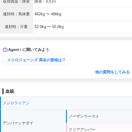
収得賞金：障害
障害：0万円
連対時：馬体重
462kg 〜 486kg
連対時：斤量
52.0kg 〜 55.0kg
Agent i に聞いてみよう
メジロジョーンズ 馬名の意味は？
他の質問をしてみる
血統
メジロライアン
ノーザンテースト
アンバーシヤダイ
クリアアンバー