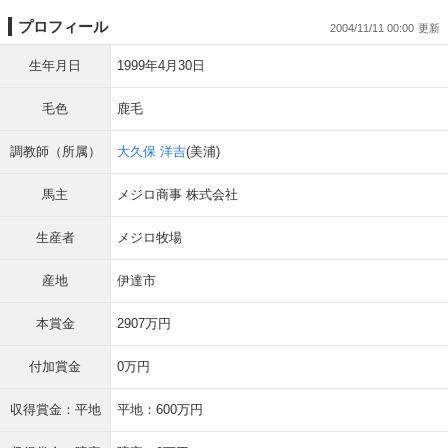
プロフィール
2004/11/11 00:00
生年月日
1999年4月30日
毛色
鹿毛
調教師（所属）
大久保 洋吉
(美浦)
馬主
メジロ商事 株式会社
生産者
メジロ牧場
産地
伊達市
本賞金
2907万円
付加賞金
0万円
収得賞金：平地
平地：600万円