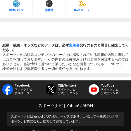
学生バスケ
他競技
Doスポーツ
結果・成績・オッズなどのデータは、必ず
主催者
発行のものと照合し確認してく
ださい。
スポーツナビの競馬コンテンツのページ上に掲載されている情報の内容に関して
は万全を期しておりますが、その内容の正確性および安全性を保証するものでは
ありません。当該情報に基づいて被ったいかなる損害についても、LINEヤフー
株式会社および情報提供者は一切の責任を負いかねます。
Facebook
X(旧Twitter)
YouTube
スポーツナビ
スポーツナビ
スポーツナビ
公式ページ
公式アカウント
公式チャンネル
スポーツナビ
Yahoo! JAPAN
スポーツナビはYahoo! JAPANのサービスであり、LINEヤフー株式会社がス
ポーツナビ株式会社と協力して運営しています。