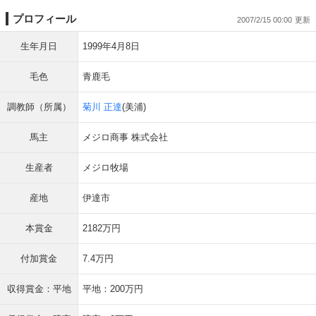
プロフィール
2007/2/15 00:00
生年月日
1999年4月8日
毛色
青鹿毛
調教師（所属）
菊川 正達
(美浦)
馬主
メジロ商事 株式会社
生産者
メジロ牧場
産地
伊達市
本賞金
2182万円
付加賞金
7.4万円
収得賞金：平地
平地：200万円