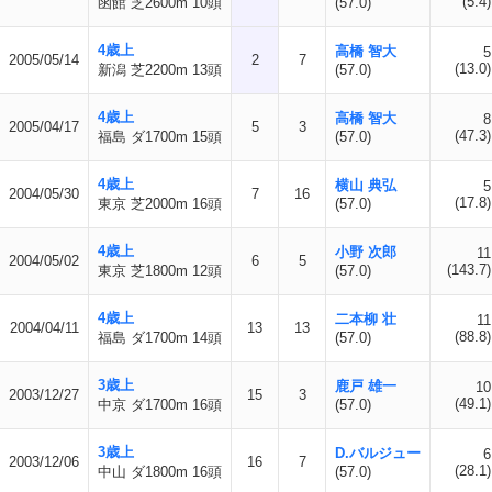
(5.4)
函館 芝2600m 10頭
(57.0)
4歳上
高橋 智大
5
2005/05/14
2
7
(13.0)
新潟 芝2200m 13頭
(57.0)
4歳上
高橋 智大
8
2005/04/17
5
3
(47.3)
福島 ダ1700m 15頭
(57.0)
4歳上
横山 典弘
5
2004/05/30
7
16
(17.8)
東京 芝2000m 16頭
(57.0)
4歳上
小野 次郎
11
2004/05/02
6
5
(143.7)
東京 芝1800m 12頭
(57.0)
4歳上
二本柳 壮
11
2004/04/11
13
13
(88.8)
福島 ダ1700m 14頭
(57.0)
3歳上
鹿戸 雄一
10
2003/12/27
15
3
(49.1)
中京 ダ1700m 16頭
(57.0)
3歳上
D.バルジュー
6
2003/12/06
16
7
(28.1)
中山 ダ1800m 16頭
(57.0)