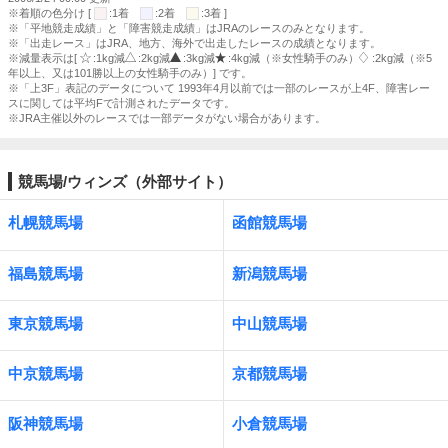
※着順の色分け [
:1着
:2着
:3着 ]
※「平地競走成績」と「障害競走成績」はJRAのレースのみとなります。
※「出走レース」はJRA、地方、海外で出走したレースの成績となります。
※減量表示は[
:1kg減
:2kg減
:3kg減
:4kg減（※女性騎手のみ）
:2kg減（※5
年以上、又は101勝以上の女性騎手のみ）] です。
※「上3F」表記のデータについて 1993年4月以前では一部のレースが上4F、障害レー
スに関しては平均Fで計測されたデータです。
※JRA主催以外のレースでは一部データがない場合があります。
競馬場/ウィンズ（外部サイト）
札幌競馬場
函館競馬場
福島競馬場
新潟競馬場
東京競馬場
中山競馬場
中京競馬場
京都競馬場
阪神競馬場
小倉競馬場