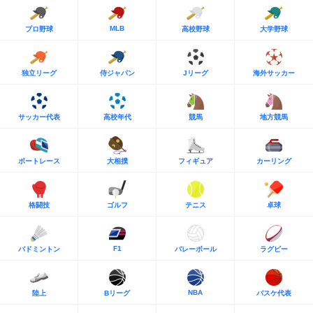
MLB
プロ野球
高校野球
大学野球
独立リーグ
侍ジャパン
Jリーグ
海外サッカー
サッカー代表
高校年代
競馬
地方競馬
ボートレース
大相撲
フィギュア
カーリング
格闘技
ゴルフ
テニス
卓球
F1
バドミントン
バレーボール
ラグビー
NBA
陸上
Bリーグ
バスケ代表