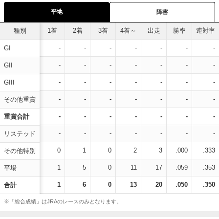
平地
障害
種別
1着
2着
3着
4着～
出走
勝率
連対率
-
-
-
-
-
-
-
GI
-
-
-
-
-
-
-
GII
-
-
-
-
-
-
-
GIII
-
-
-
-
-
-
-
その他重賞
-
-
-
-
-
-
-
重賞合計
-
-
-
-
-
-
-
リステッド
0
1
0
2
3
.000
.333
その他特別
1
5
0
11
17
.059
.353
平場
1
6
0
13
20
.050
.350
合計
※「総合成績」はJRAのレースのみとなります。