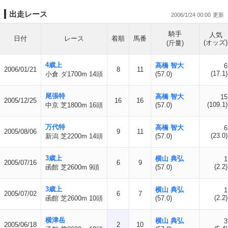
出走レース
2006/1/24 00:00
騎手
人気
日付
レース
着順
馬番
(オッズ)
(斤量)
4歳上
高橋 智大
6
2006/01/21
8
11
(17.1)
小倉 ダ1700m 14頭
(57.0)
尾張特
高橋 智大
15
2005/12/25
16
16
(109.1)
中京 芝1800m 16頭
(57.0)
万代特
高橋 智大
6
2005/08/06
9
11
(23.0)
新潟 芝2200m 14頭
(57.0)
3歳上
横山 典弘
1
2005/07/16
6
9
(2.2)
函館 芝2600m 9頭
(57.0)
3歳上
横山 典弘
1
2005/07/02
6
7
(2.2)
函館 芝2600m 10頭
(57.0)
横津岳
横山 典弘
3
2005/06/18
2
10