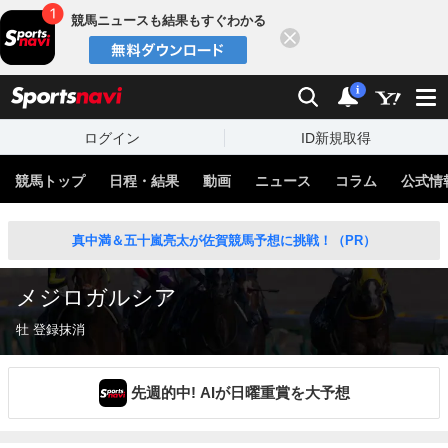
競馬ニュースも結果もすぐわかる
閉じる
スポーツナビ
検索
通知
i
ログイン
ID新規取得
競馬トップ
日程・結果
動画
ニュース
コラム
公式情
真中満＆五十嵐亮太が佐賀競馬予想に挑戦！（PR）
メジロガルシア
牡 登録抹消
先週的中! AIが日曜重賞を大予想