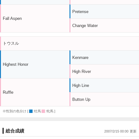
Pretense
Fall Aspen
Change Water
トウスル
Kenmare
Highest Honor
High River
High Line
Ruffle
Button Up
※性別の色分け [
:牡馬
:牝馬 ]
総合成績
2007/2/15 00:00