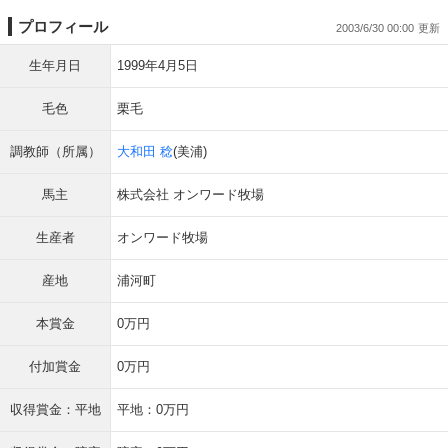
プロフィール
2003/6/30 00:00
生年月日
1999年4月5日
毛色
栗毛
調教師（所属）
大和田 稔
(美浦)
馬主
株式会社 オンワード牧場
生産者
オンワード牧場
産地
浦河町
本賞金
0万円
付加賞金
0万円
収得賞金：平地
平地：0万円