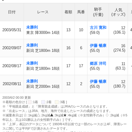
騎手
人気
日付
レース
着順
馬番
(オッズ)
(斤量)
未勝利
古川 寛和
12
2003/05/31
13
10
(106.1)
東京 障3000m 14頭
(59.0)
未勝利
伊藤 暢康
16
2002/09/07
16
6
(274.5)
新潟 芝1800m 18頭
(55.0)
未勝利
郷原 洋司
11
2002/08/17
17
17
(63.1)
新潟 芝1800m 18頭
(55.0)
未勝利
伊藤 暢康
12
2002/08/11
12
2
(180.7)
新潟 芝2000m 16頭
(55.0)
2003/6/2 00:00 更新
※着順の色分け [
:1着
:2着
:3着 ]
※「平地競走成績」と「障害競走成績」はJRAのレースのみとなります。
※「出走レース」はJRA、地方、海外で出走したレースの成績となります。
※減量表示は[
:1kg減
:2kg減
:3kg減
:4kg減（※女性騎手のみ）
:2kg減（※5
年以上、又は101勝以上の女性騎手のみ）] です。
※「上3F」表記のデータについて 1993年4月以前では一部のレースが上4F、障害レー
スに関しては平均Fで計測されたデータです。