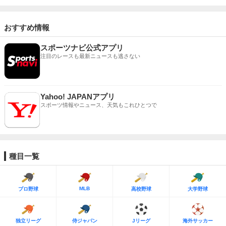
おすすめ情報
スポーツナビ公式アプリ
注目のレースも最新ニュースも逃さない
Yahoo! JAPANアプリ
スポーツ情報やニュース、天気もこれひとつで
種目一覧
MLB
プロ野球
高校野球
大学野球
独立リーグ
侍ジャパン
Jリーグ
海外サッカー