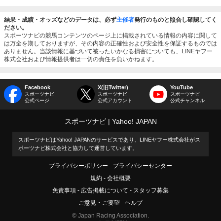
結果・成績・オッズなどのデータは、必ず
主催者
発行のものと照合し確認してく
ださい。
スポーツナビの競馬コンテンツのページ上に掲載されている情報の内容に関して
は万全を期しておりますが、その内容の正確性および安全性を保証するものでは
ありません。当該情報に基づいて被ったいかなる損害についても、LINEヤフー
株式会社および情報提供者は一切の責任を負いかねます。
Facebook
X(旧Twitter)
YouTube
スポーツナビ
スポーツナビ
スポーツナビ
公式ページ
公式アカウント
公式チャンネル
スポーツナビ
Yahoo! JAPAN
スポーツナビはYahoo! JAPANのサービスであり、LINEヤフー株式会社がス
ポーツナビ株式会社と協力して運営しています。
プライバシーポリシー
プライバシーセンター
規約
会社概要
免責事項
広告掲載について
スタッフ募集
ご意見・ご要望
ヘルプ
© Japan Racing Association.