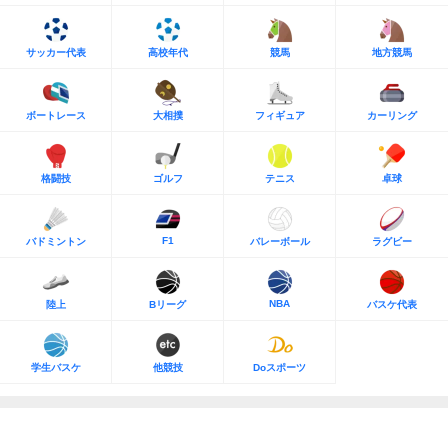
サッカー代表
高校年代
競馬
地方競馬
ボートレース
大相撲
フィギュア
カーリング
格闘技
ゴルフ
テニス
卓球
F1
バドミントン
バレーボール
ラグビー
NBA
陸上
Bリーグ
バスケ代表
学生バスケ
他競技
Doスポーツ