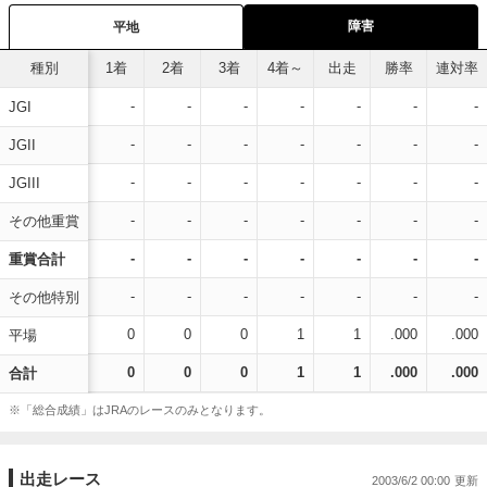
障害
平地
種別
1着
2着
3着
4着～
出走
勝率
連対率
-
-
-
-
-
-
-
JGI
-
-
-
-
-
-
-
JGII
-
-
-
-
-
-
-
JGIII
-
-
-
-
-
-
-
その他重賞
-
-
-
-
-
-
-
重賞合計
-
-
-
-
-
-
-
その他特別
0
0
0
1
1
.000
.000
平場
0
0
0
1
1
.000
.000
合計
※「総合成績」はJRAのレースのみとなります。
出走レース
2003/6/2 00:00