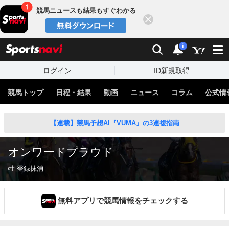
競馬ニュースも結果もすぐわかる
閉じる
スポーツナビ
検索
通知
i
ログイン
ID新規取得
競馬トップ
日程・結果
動画
ニュース
コラム
公式情
【連載】競馬予想AI『VUMA』の3連複指南
オンワードプラウド
牡 登録抹消
無料アプリで競馬情報をチェックする