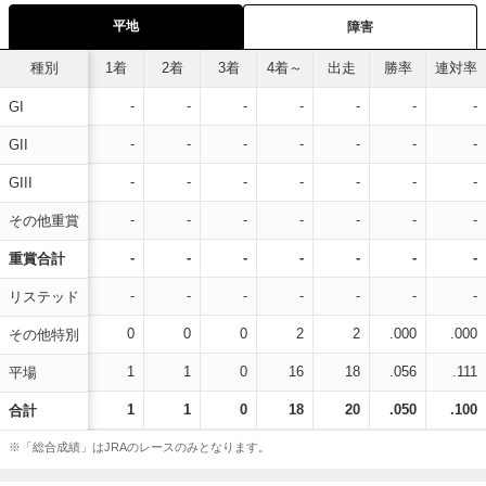
平地
障害
種別
1着
2着
3着
4着～
出走
勝率
連対率
-
-
-
-
-
-
-
GI
-
-
-
-
-
-
-
GII
-
-
-
-
-
-
-
GIII
-
-
-
-
-
-
-
その他重賞
-
-
-
-
-
-
-
重賞合計
-
-
-
-
-
-
-
リステッド
0
0
0
2
2
.000
.000
その他特別
1
1
0
16
18
.056
.111
平場
1
1
0
18
20
.050
.100
合計
※「総合成績」はJRAのレースのみとなります。