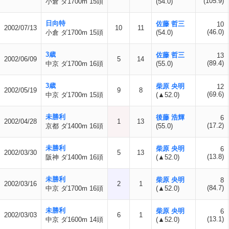
(105.9)
小倉 ダ1700m 15頭
(54.0)
日向特
佐藤 哲三
10
2002/07/13
10
11
(46.0)
小倉 ダ1700m 15頭
(54.0)
3歳
佐藤 哲三
13
2002/06/09
5
14
(89.4)
中京 ダ1700m 16頭
(55.0)
3歳
柴原 央明
12
2002/05/19
9
8
(69.6)
中京 ダ1700m 15頭
(▲52.0)
未勝利
後藤 浩輝
6
2002/04/28
1
13
(17.2)
京都 ダ1400m 16頭
(55.0)
未勝利
柴原 央明
6
2002/03/30
5
13
(13.8)
阪神 ダ1400m 16頭
(▲52.0)
未勝利
柴原 央明
8
2002/03/16
2
1
(84.7)
中京 ダ1700m 16頭
(▲52.0)
未勝利
柴原 央明
6
2002/03/03
6
1
(13.1)
中京 ダ1600m 14頭
(▲52.0)