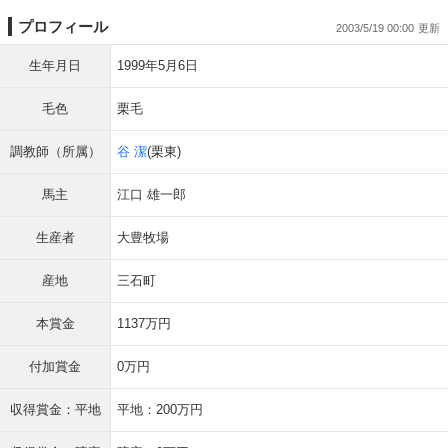
プロフィール
2003/5/19 00:00
生年月日
1999年5月6日
毛色
栗毛
調教師（所属）
谷 潔
(栗東)
馬主
江口 雄一郎
生産者
大豊牧場
産地
三石町
本賞金
1137万円
付加賞金
0万円
収得賞金：平地
平地：200万円