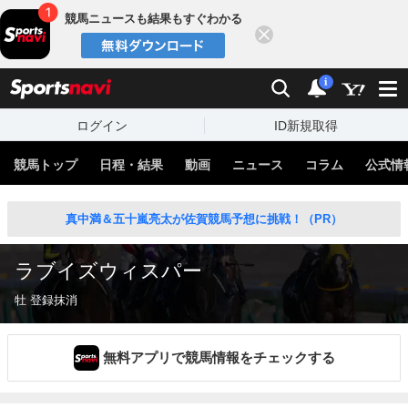
競馬ニュースも結果もすぐわかる
閉じる
スポーツナビ
検索
通知
i
ログイン
ID新規取得
競馬トップ
日程・結果
動画
ニュース
コラム
公式情
真中満＆五十嵐亮太が佐賀競馬予想に挑戦！（PR）
ラブイズウィスパー
牡 登録抹消
無料アプリで競馬情報をチェックする