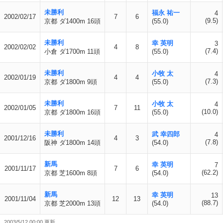
未勝利
福永 祐一
4
2002/02/17
7
6
(9.5)
京都 ダ1400m 16頭
(55.0)
未勝利
幸 英明
3
2002/02/02
4
8
(7.4)
小倉 ダ1700m 11頭
(55.0)
未勝利
小牧 太
4
2002/01/19
4
4
(7.3)
京都 ダ1800m 9頭
(55.0)
未勝利
小牧 太
4
2002/01/05
7
11
(10.0)
京都 ダ1800m 16頭
(55.0)
未勝利
武 幸四郎
4
2001/12/16
4
3
(7.8)
阪神 ダ1800m 14頭
(54.0)
新馬
幸 英明
7
2001/11/17
7
6
(62.2)
京都 芝1600m 8頭
(54.0)
新馬
幸 英明
13
2001/11/04
12
13
(88.7)
京都 芝2000m 13頭
(54.0)
2003/5/12 00:00 更新