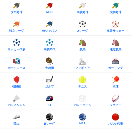
MLB
プロ野球
高校野球
大学野球
独立リーグ
侍ジャパン
Jリーグ
海外サッカー
サッカー代表
高校年代
競馬
地方競馬
ボートレース
大相撲
フィギュア
カーリング
格闘技
ゴルフ
テニス
卓球
F1
バドミントン
バレーボール
ラグビー
NBA
陸上
Bリーグ
バスケ代表