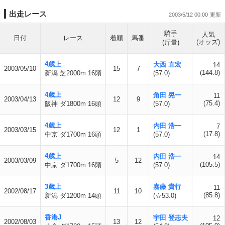
出走レース
2003/5/12 00:00
騎手
人気
日付
レース
着順
馬番
(オッズ)
(斤量)
4歳上
大西 直宏
14
2003/05/10
15
7
(144.8)
新潟 芝2000m 16頭
(57.0)
4歳上
角田 晃一
11
2003/04/13
12
9
(75.4)
阪神 ダ1800m 16頭
(57.0)
4歳上
内田 浩一
7
2003/03/15
12
1
(17.8)
中京 ダ1700m 16頭
(57.0)
4歳上
内田 浩一
14
2003/03/09
5
12
(105.5)
中京 ダ1700m 16頭
(57.0)
3歳上
嘉藤 貴行
11
2002/08/17
11
10
(85.8)
新潟 ダ1200m 14頭
(☆53.0)
香港J
宇田 登志夫
12
2002/08/03
13
12