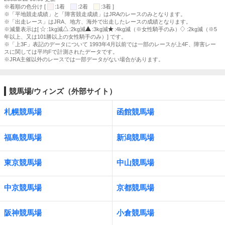
※着順の色分け [
:1着
:2着
:3着 ]
※「平地競走成績」と「障害競走成績」はJRAのレースのみとなります。
※「出走レース」はJRA、地方、海外で出走したレースの成績となります。
※減量表示は[
:1kg減
:2kg減
:3kg減
:4kg減（※女性騎手のみ）
:2kg減（※5
年以上、又は101勝以上の女性騎手のみ）] です。
※「上3F」表記のデータについて 1993年4月以前では一部のレースが上4F、障害レー
スに関しては平均Fで計測されたデータです。
※JRA主催以外のレースでは一部データがない場合があります。
競馬場/ウィンズ（外部サイト）
札幌競馬場
函館競馬場
福島競馬場
新潟競馬場
東京競馬場
中山競馬場
中京競馬場
京都競馬場
阪神競馬場
小倉競馬場