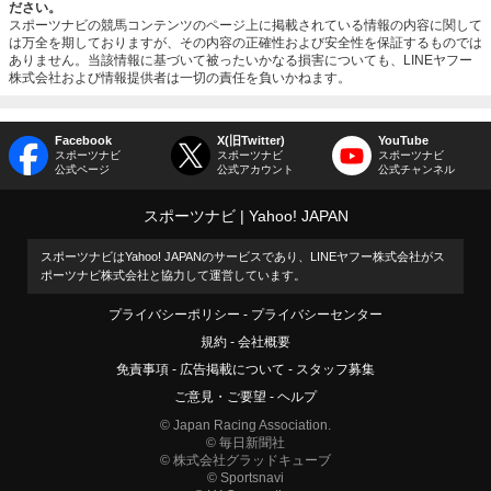
ださい。
スポーツナビの競馬コンテンツのページ上に掲載されている情報の内容に関して
は万全を期しておりますが、その内容の正確性および安全性を保証するものでは
ありません。当該情報に基づいて被ったいかなる損害についても、LINEヤフー
株式会社および情報提供者は一切の責任を負いかねます。
Facebook
X(旧Twitter)
YouTube
スポーツナビ
スポーツナビ
スポーツナビ
公式ページ
公式アカウント
公式チャンネル
スポーツナビ
Yahoo! JAPAN
スポーツナビはYahoo! JAPANのサービスであり、LINEヤフー株式会社がス
ポーツナビ株式会社と協力して運営しています。
プライバシーポリシー
プライバシーセンター
規約
会社概要
免責事項
広告掲載について
スタッフ募集
ご意見・ご要望
ヘルプ
© Japan Racing Association.
© 毎日新聞社
© 株式会社グラッドキューブ
© Sportsnavi