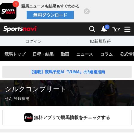
競馬ニュースも結果もすぐわかる
閉じる
スポーツナビ
検索
通知
i
ログイン
ID新規取得
競馬トップ
日程・結果
動画
ニュース
コラム
公式情
【連載】競馬予想AI『VUMA』の3連複指南
シルクコンプリート
せん 登録抹消
無料アプリで競馬情報をチェックする