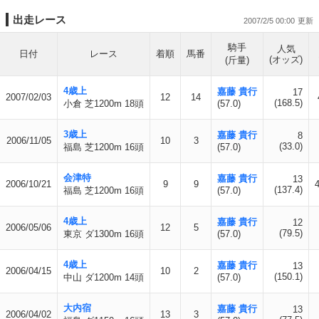
出走レース
2007/2/5 00:00
騎手
人気
日付
レース
着順
馬番
(オッズ)
(斤量)
4歳上
嘉藤 貴行
17
2007/02/03
12
14
(168.5)
小倉 芝1200m 18頭
(57.0)
3歳上
嘉藤 貴行
8
2006/11/05
10
3
(33.0)
福島 芝1200m 16頭
(57.0)
会津特
嘉藤 貴行
13
2006/10/21
9
9
(137.4)
福島 芝1200m 16頭
(57.0)
4歳上
嘉藤 貴行
12
2006/05/06
12
5
(79.5)
東京 ダ1300m 16頭
(57.0)
4歳上
嘉藤 貴行
13
2006/04/15
10
2
(150.1)
中山 ダ1200m 14頭
(57.0)
大内宿
嘉藤 貴行
13
2006/04/02
13
3