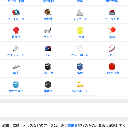
サッカー代表
高校年代
競馬
地方競馬
ボートレース
大相撲
フィギュア
カーリング
格闘技
ゴルフ
テニス
卓球
F1
バドミントン
バレーボール
ラグビー
NBA
陸上
Bリーグ
バスケ代表
学生バスケ
他競技
Doスポーツ
結果・成績・オッズなどのデータは、必ず
主催者
発行のものと照合し確認してく