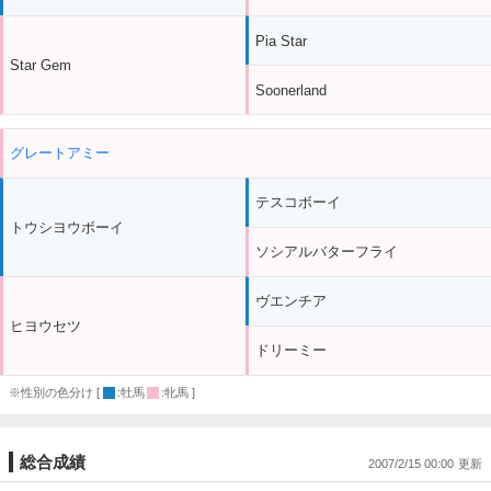
Pia Star
Star Gem
Soonerland
グレートアミー
テスコボーイ
トウシヨウボーイ
ソシアルバターフライ
ヴエンチア
ヒヨウセツ
ドリーミー
※性別の色分け [
:牡馬
:牝馬 ]
総合成績
2007/2/15 00:00