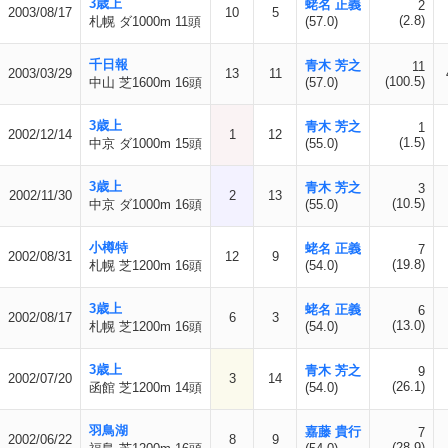
3歳上
蛯名 正義
2
2003/08/17
10
5
(2.8)
札幌 ダ1000m 11頭
(57.0)
千日報
青木 芳之
11
2003/03/29
13
11
(100.5)
中山 芝1600m 16頭
(57.0)
3歳上
青木 芳之
1
2002/12/14
1
12
(1.5)
中京 ダ1000m 15頭
(55.0)
3歳上
青木 芳之
3
2002/11/30
2
13
(10.5)
中京 ダ1000m 16頭
(55.0)
小樽特
蛯名 正義
7
2002/08/31
12
9
(19.8)
札幌 芝1200m 16頭
(54.0)
3歳上
蛯名 正義
6
2002/08/17
6
3
(13.0)
札幌 芝1200m 16頭
(54.0)
3歳上
青木 芳之
9
2002/07/20
3
14
(26.1)
函館 芝1200m 14頭
(54.0)
羽鳥湖
嘉藤 貴行
7
2002/06/22
8
9
(28.9)