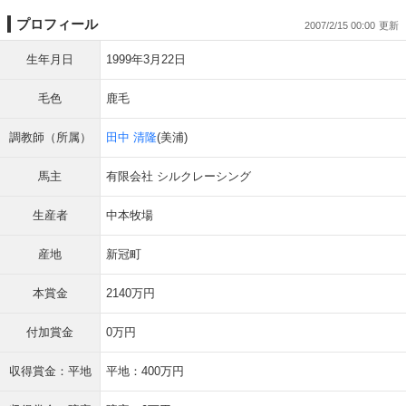
プロフィール
2007/2/15 00:00
生年月日
1999年3月22日
毛色
鹿毛
調教師（所属）
田中 清隆
(美浦)
馬主
有限会社 シルクレーシング
生産者
中本牧場
産地
新冠町
本賞金
2140万円
付加賞金
0万円
収得賞金：平地
平地：400万円