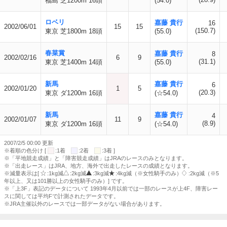
福島 芝1200m 16頭
(54.0)
ロベリ
嘉藤 貴行
16
2002/06/01
15
15
(150.7)
東京 芝1800m 18頭
(55.0)
春菜賞
嘉藤 貴行
8
2002/02/16
6
9
(31.1)
東京 芝1400m 14頭
(55.0)
新馬
嘉藤 貴行
6
2002/01/20
1
5
(20.3)
東京 ダ1200m 16頭
(☆54.0)
新馬
嘉藤 貴行
4
2002/01/07
11
9
(8.9)
東京 ダ1200m 16頭
(☆54.0)
2007/2/5 00:00 更新
※着順の色分け [
:1着
:2着
:3着 ]
※「平地競走成績」と「障害競走成績」はJRAのレースのみとなります。
※「出走レース」はJRA、地方、海外で出走したレースの成績となります。
※減量表示は[
:1kg減
:2kg減
:3kg減
:4kg減（※女性騎手のみ）
:2kg減（※5
年以上、又は101勝以上の女性騎手のみ）] です。
※「上3F」表記のデータについて 1993年4月以前では一部のレースが上4F、障害レー
スに関しては平均Fで計測されたデータです。
※JRA主催以外のレースでは一部データがない場合があります。