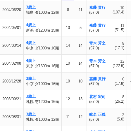
3歳上
嘉藤 貴行
10
2004/06/20
8
11
(107.4)
福島 ダ1000m 12頭
(57.0)
4歳上
嘉藤 貴行
11
2004/05/01
10
5
(51.5)
新潟 ダ1200m 15頭
(57.0)
4歳上
青木 芳之
9
2004/03/14
14
14
(17.1)
中京 ダ1000m 16頭
(57.0)
4歳上
青木 芳之
12
2004/02/08
10
14
(122.6)
東京 ダ1600m 16頭
(57.0)
3歳上
嘉藤 貴行
6
2003/12/28
10
10
(17.9)
中京 ダ1000m 16頭
(57.0)
3歳上
北村 宏司
8
2003/09/21
12
13
(26.2)
札幌 芝1200m 16頭
(57.0)
3歳上
蛯名 正義
2
2003/08/31
11
12
(5.0)
札幌 ダ1000m 12頭
(57.0)