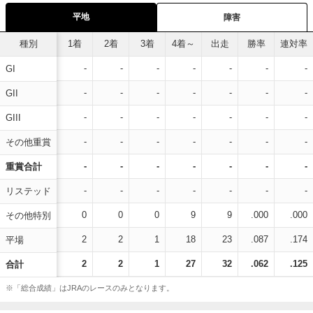
平地
障害
種別
1着
2着
3着
4着～
出走
勝率
連対率
-
-
-
-
-
-
-
GI
-
-
-
-
-
-
-
GII
-
-
-
-
-
-
-
GIII
-
-
-
-
-
-
-
その他重賞
-
-
-
-
-
-
-
重賞合計
-
-
-
-
-
-
-
リステッド
0
0
0
9
9
.000
.000
その他特別
2
2
1
18
23
.087
.174
平場
2
2
1
27
32
.062
.125
合計
※「総合成績」はJRAのレースのみとなります。