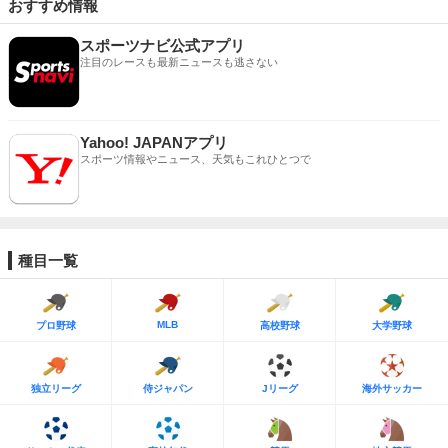
おすすめ情報
スポーツナビ公式アプリ
注目のレースも最新ニュースも逃さない
Yahoo! JAPANアプリ
スポーツ情報やニュース、天気もこれひとつで
種目一覧
MLB
プロ野球
高校野球
大学野球
独立リーグ
侍ジャパン
Jリーグ
海外サッカー