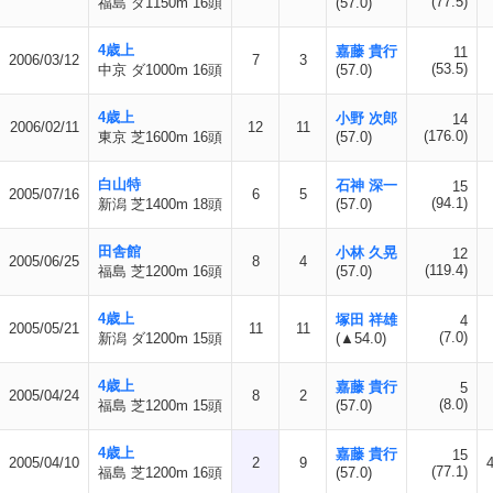
(77.5)
福島 ダ1150m 16頭
(57.0)
4歳上
嘉藤 貴行
11
2006/03/12
7
3
(53.5)
中京 ダ1000m 16頭
(57.0)
4歳上
小野 次郎
14
2006/02/11
12
11
(176.0)
東京 芝1600m 16頭
(57.0)
白山特
石神 深一
15
2005/07/16
6
5
(94.1)
新潟 芝1400m 18頭
(57.0)
田舎館
小林 久晃
12
2005/06/25
8
4
(119.4)
福島 芝1200m 16頭
(57.0)
4歳上
塚田 祥雄
4
2005/05/21
11
11
(7.0)
新潟 ダ1200m 15頭
(▲54.0)
4歳上
嘉藤 貴行
5
2005/04/24
8
2
(8.0)
福島 芝1200m 15頭
(57.0)
4歳上
嘉藤 貴行
15
2005/04/10
2
9
(77.1)
福島 芝1200m 16頭
(57.0)