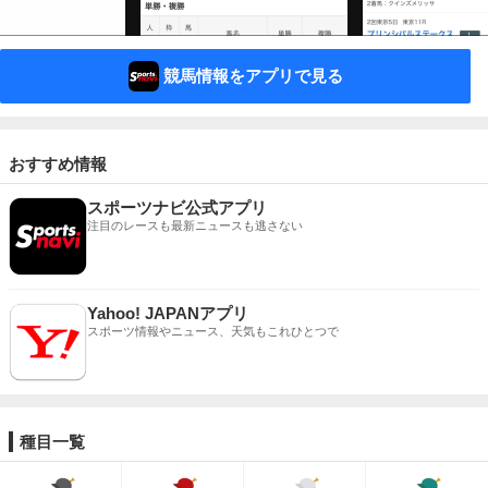
競馬情報をアプリで見る
おすすめ情報
スポーツナビ公式アプリ
注目のレースも最新ニュースも逃さない
Yahoo! JAPANアプリ
スポーツ情報やニュース、天気もこれひとつで
種目一覧