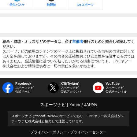
学生バスケ
他競技
Doスポーツ
結果・成績・オッズなどのデータは、必ず
主催者
発行のものと照合し確認してく
ださい。
スポーツナビの競馬コンテンツのページ上に掲載されている情報の内容に関して
は万全を期しておりますが、その内容の正確性および安全性を保証するものでは
ありません。当該情報に基づいて被ったいかなる損害についても、LINEヤフー
株式会社および情報提供者は一切の責任を負いかねます。
Facebook
X(旧Twitter)
YouTube
スポーツナビ
スポーツナビ
スポーツナビ
公式ページ
公式アカウント
公式チャンネル
スポーツナビ
Yahoo! JAPAN
スポーツナビはYahoo! JAPANのサービスであり、LINEヤフー株式会社がス
ポーツナビ株式会社と協力して運営しています。
プライバシーポリシー
プライバシーセンター