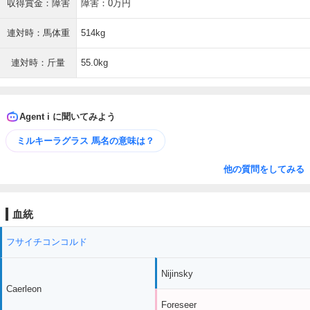
収得賞金：障害
障害：0万円
連対時：馬体重
514kg
連対時：斤量
55.0kg
Agent i に聞いてみよう
ミルキーラグラス 馬名の意味は？
他の質問をしてみる
血統
フサイチコンコルド
Nijinsky
Caerleon
Foreseer