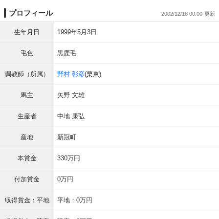
プロフィール
2002/12/18 00:00
生年月日
1999年5月3日
毛色
黒鹿毛
調教師（所属）
野村 彰彦
(栗東)
馬主
矢野 文雄
生産者
中地 康弘
産地
新冠町
本賞金
330万円
付加賞金
0万円
収得賞金：平地
平地：0万円