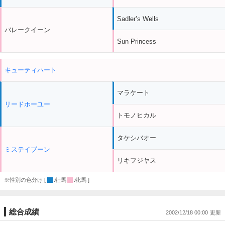
Sadler’s Wells
バレークイーン
Sun Princess
キューティハート
マラケート
リードホーユー
トモノヒカル
タケシバオー
ミステイブーン
リキフジヤス
※性別の色分け [
:牡馬
:牝馬 ]
総合成績
2002/12/18 00:00