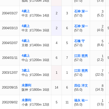
(3.3)
福島 ダ1700m 14頭
(57.0)
4歳上
石神 深一
3
2004/03/27
2
3
(5.2)
中京 ダ1700m 14頭
(57.0)
4歳上
石神 深一
2
2004/03/13
2
6
(4.0)
中京 ダ1700m 16頭
(57.0)
4歳上
石橋 守
5
2004/02/07
4
5
(8.4)
京都 ダ1400m 16頭
(57.0)
4歳上
江田 照男
1
2004/01/11
6
7
(2.2)
中山 ダ1200m 16頭
(57.0)
3歳上
江田 照男
7
2003/12/07
1
1
(22.0)
中山 ダ1200m 16頭
(57.0)
未勝利
四位 洋文
8
2002/09/15
14
6
(14.3)
阪神 ダ1800m 16頭
(55.0)
未勝利
福永 祐一
1
2002/09/02
5
11
(3.5)
小倉 ダ1700m 12頭
(55.0)