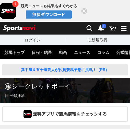
競馬ニュースも結果もすぐわかる
閉じる
スポーツナビ
検索
通知
i
ログイン
ID新規取得
競馬トップ
日程・結果
動画
ニュース
コラム
公式情
真中満＆五十嵐亮太が佐賀競馬予想に挑戦！（PR）
シークレットボーイ
牡 登録抹消
無料アプリで競馬情報をチェックする