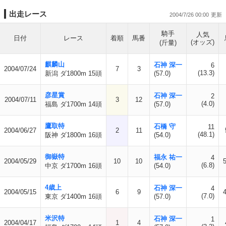
出走レース
2004/7/26 00:00
騎手
人気
日付
レース
着順
馬番
(オッズ)
(斤量)
麒麟山
石神 深一
6
2004/07/24
7
3
(13.3)
新潟 ダ1800m 15頭
(57.0)
彦星賞
石神 深一
2
2004/07/11
3
12
(4.0)
福島 ダ1700m 14頭
(57.0)
鷹取特
石橋 守
11
2004/06/27
2
11
(48.1)
阪神 ダ1800m 16頭
(54.0)
御嶽特
福永 祐一
4
2004/05/29
10
10
(6.8)
中京 ダ1700m 16頭
(54.0)
4歳上
石神 深一
4
2004/05/15
6
9
(7.0)
東京 ダ1400m 16頭
(57.0)
米沢特
石神 深一
1
2004/04/17
1
4