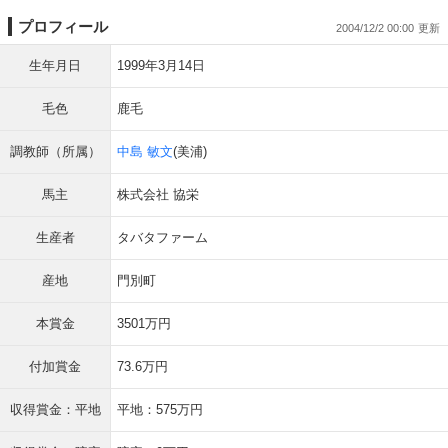
プロフィール
2004/12/2 00:00
生年月日
1999年3月14日
毛色
鹿毛
調教師（所属）
中島 敏文
(美浦)
馬主
株式会社 協栄
生産者
タバタファーム
産地
門別町
本賞金
3501万円
付加賞金
73.6万円
収得賞金：平地
平地：575万円