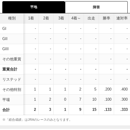
平地
障害
種別
1着
2着
3着
4着～
出走
勝率
連対率
-
-
-
-
-
-
-
GI
-
-
-
-
-
-
-
GII
-
-
-
-
-
-
-
GIII
-
-
-
-
-
-
-
その他重賞
-
-
-
-
-
-
-
重賞合計
-
-
-
-
-
-
-
リステッド
1
1
1
2
5
.200
.400
その他特別
1
2
0
7
10
.100
.300
平場
2
3
1
9
15
.133
.333
合計
※「総合成績」はJRAのレースのみとなります。