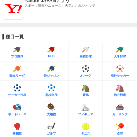
Yahoo! JAPANアプリ
スポーツ情報やニュース、天気もこれひとつで
種目一覧
MLB
プロ野球
高校野球
大学野球
独立リーグ
侍ジャパン
Jリーグ
海外サッカー
サッカー代表
高校年代
競馬
地方競馬
ボートレース
大相撲
フィギュア
カーリング
格闘技
ゴルフ
テニス
卓球