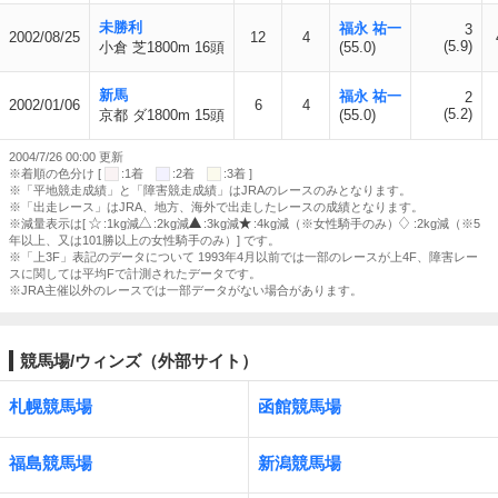
未勝利
福永 祐一
3
2002/08/25
12
4
(5.9)
小倉 芝1800m 16頭
(55.0)
新馬
福永 祐一
2
2002/01/06
6
4
(5.2)
京都 ダ1800m 15頭
(55.0)
2004/7/26 00:00 更新
※着順の色分け [
:1着
:2着
:3着 ]
※「平地競走成績」と「障害競走成績」はJRAのレースのみとなります。
※「出走レース」はJRA、地方、海外で出走したレースの成績となります。
※減量表示は[
:1kg減
:2kg減
:3kg減
:4kg減（※女性騎手のみ）
:2kg減（※5
年以上、又は101勝以上の女性騎手のみ）] です。
※「上3F」表記のデータについて 1993年4月以前では一部のレースが上4F、障害レー
スに関しては平均Fで計測されたデータです。
※JRA主催以外のレースでは一部データがない場合があります。
競馬場/ウィンズ（外部サイト）
札幌競馬場
函館競馬場
福島競馬場
新潟競馬場