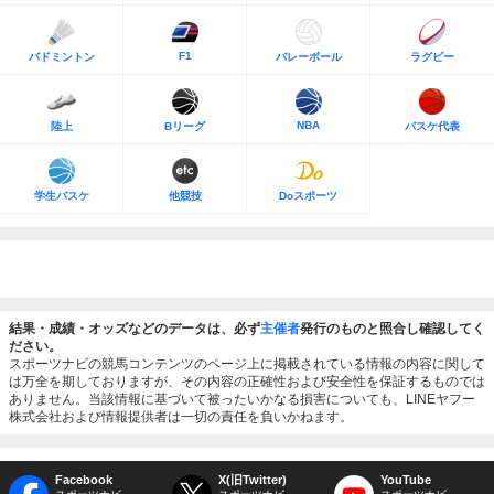
F1
バドミントン
バレーボール
ラグビー
NBA
陸上
Bリーグ
バスケ代表
学生バスケ
他競技
Doスポーツ
結果・成績・オッズなどのデータは、必ず
主催者
発行のものと照合し確認してく
ださい。
スポーツナビの競馬コンテンツのページ上に掲載されている情報の内容に関して
は万全を期しておりますが、その内容の正確性および安全性を保証するものでは
ありません。当該情報に基づいて被ったいかなる損害についても、LINEヤフー
株式会社および情報提供者は一切の責任を負いかねます。
Facebook
X(旧Twitter)
YouTube