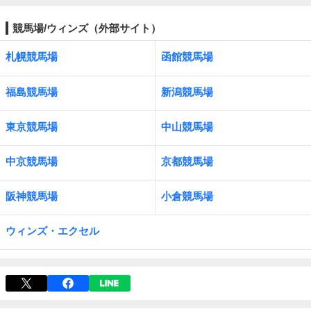
競馬場/ウィンズ（外部サイト）
札幌競馬場
函館競馬場
福島競馬場
新潟競馬場
東京競馬場
中山競馬場
中京競馬場
京都競馬場
阪神競馬場
小倉競馬場
ウィンズ・エクセル