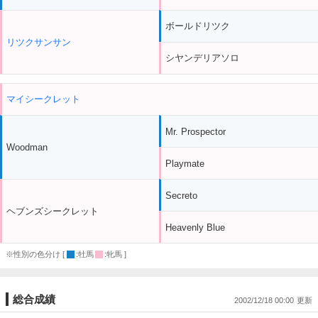
ボールドリツク
リツクサンサン
シヤンデリアソロ
マイシークレット
Mr. Prospector
Woodman
Playmate
Secreto
ヘブンズシークレット
Heavenly Blue
※性別の色分け [
:牡馬
:牝馬 ]
総合成績
2002/12/18 00:00