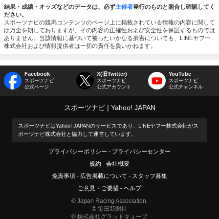
結果・成績・オッズなどのデータは、必ず
主催者
発行のものと照合し確認してく
ださい。
スポーツナビの競馬コンテンツのページ上に掲載されている情報の内容に関して
は万全を期しておりますが、その内容の正確性および安全性を保証するものでは
ありません。当該情報に基づいて被ったいかなる損害についても、LINEヤフー
株式会社および情報提供者は一切の責任を負いかねます。
Facebook
X(旧Twitter)
YouTube
スポーツナビ
スポーツナビ
スポーツナビ
公式ページ
公式アカウント
公式チャンネル
スポーツナビ
Yahoo! JAPAN
スポーツナビはYahoo! JAPANのサービスであり、LINEヤフー株式会社がス
ポーツナビ株式会社と協力して運営しています。
プライバシーポリシー
プライバシーセンター
規約
会社概要
免責事項
広告掲載について
スタッフ募集
ご意見・ご要望
ヘルプ
© Japan Racing Association.
© 毎日新聞社
© 株式会社グラッドキューブ