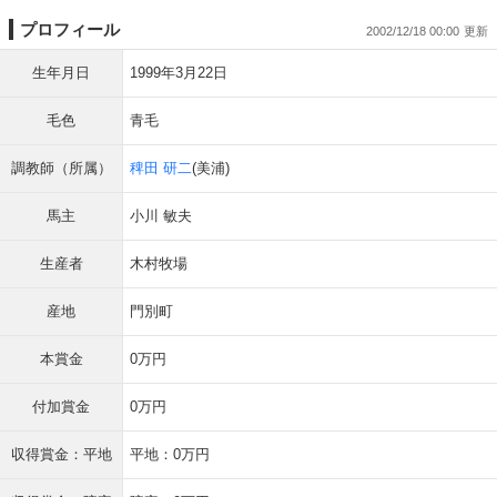
プロフィール
2002/12/18 00:00
生年月日
1999年3月22日
毛色
青毛
調教師（所属）
稗田 研二
(美浦)
馬主
小川 敏夫
生産者
木村牧場
産地
門別町
本賞金
0万円
付加賞金
0万円
収得賞金：平地
平地：0万円