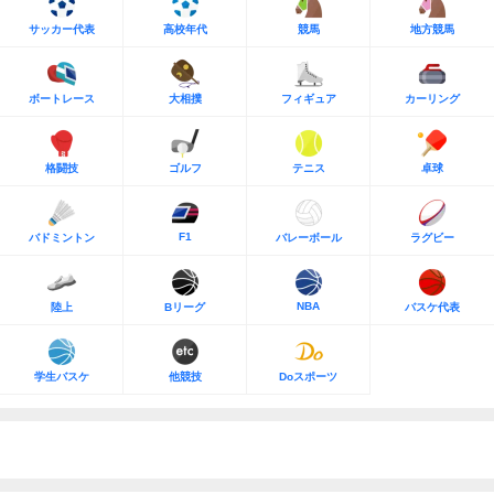
サッカー代表
高校年代
競馬
地方競馬
ボートレース
大相撲
フィギュア
カーリング
格闘技
ゴルフ
テニス
卓球
F1
バドミントン
バレーボール
ラグビー
NBA
陸上
Bリーグ
バスケ代表
学生バスケ
他競技
Doスポーツ