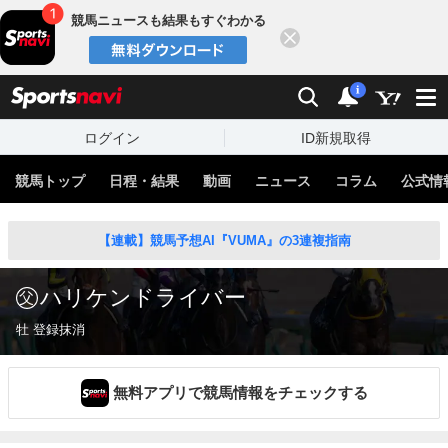
競馬ニュースも結果もすぐわかる
閉じる
スポーツナビ
検索
通知
i
ログイン
ID新規取得
競馬トップ
日程・結果
動画
ニュース
コラム
公式情
【連載】競馬予想AI『VUMA』の3連複指南
ハリケンドライバー
牡 登録抹消
無料アプリで競馬情報をチェックする