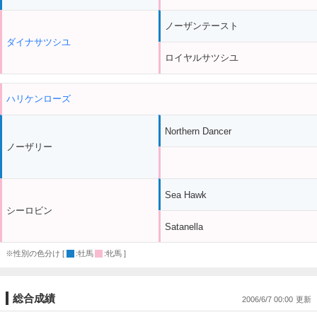
ノーザンテースト
ダイナサツシユ
ロイヤルサツシユ
ハリケンローズ
Northern Dancer
ノーザリー
Sea Hawk
シーロビン
Satanella
※性別の色分け [
:牡馬
:牝馬 ]
総合成績
2006/6/7 00:00