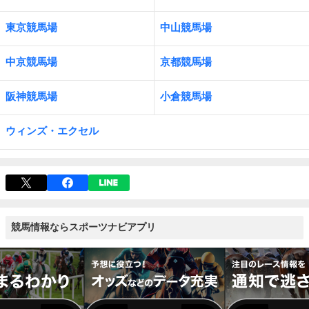
東京競馬場
中山競馬場
中京競馬場
京都競馬場
阪神競馬場
小倉競馬場
ウィンズ・エクセル
競馬情報ならスポーツナビアプリ