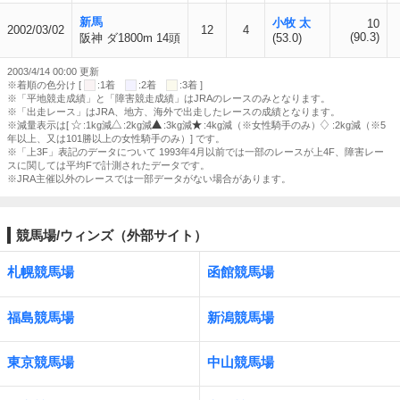
新馬
小牧 太
10
2002/03/02
12
4
(90.3)
阪神 ダ1800m 14頭
(53.0)
2003/4/14 00:00 更新
※着順の色分け [
:1着
:2着
:3着 ]
※「平地競走成績」と「障害競走成績」はJRAのレースのみとなります。
※「出走レース」はJRA、地方、海外で出走したレースの成績となります。
※減量表示は[
:1kg減
:2kg減
:3kg減
:4kg減（※女性騎手のみ）
:2kg減（※5
年以上、又は101勝以上の女性騎手のみ）] です。
※「上3F」表記のデータについて 1993年4月以前では一部のレースが上4F、障害レー
スに関しては平均Fで計測されたデータです。
※JRA主催以外のレースでは一部データがない場合があります。
競馬場/ウィンズ（外部サイト）
札幌競馬場
函館競馬場
福島競馬場
新潟競馬場
東京競馬場
中山競馬場