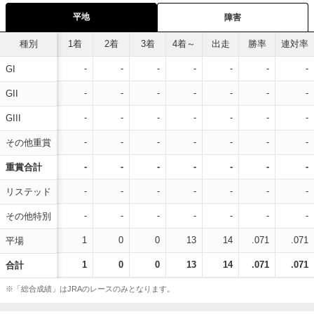
平地
障害
種別
1着
2着
3着
4着～
出走
勝率
連対率
-
-
-
-
-
-
-
GI
-
-
-
-
-
-
-
GII
-
-
-
-
-
-
-
GIII
-
-
-
-
-
-
-
その他重賞
-
-
-
-
-
-
-
重賞合計
-
-
-
-
-
-
-
リステッド
-
-
-
-
-
-
-
その他特別
1
0
0
13
14
.071
.071
平場
1
0
0
13
14
.071
.071
合計
※「総合成績」はJRAのレースのみとなります。