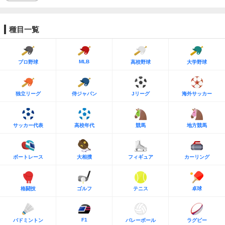
種目一覧
MLB
プロ野球
高校野球
大学野球
独立リーグ
侍ジャパン
Jリーグ
海外サッカー
サッカー代表
高校年代
競馬
地方競馬
ボートレース
大相撲
フィギュア
カーリング
格闘技
ゴルフ
テニス
卓球
F1
バドミントン
バレーボール
ラグビー