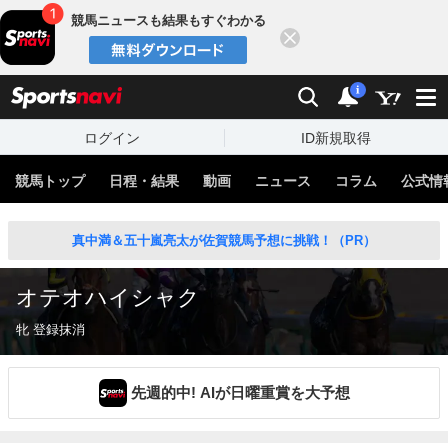
競馬ニュースも結果もすぐわかる
閉じる
スポーツナビ
検索
通知
i
ログイン
ID新規取得
競馬トップ
日程・結果
動画
ニュース
コラム
公式情
真中満＆五十嵐亮太が佐賀競馬予想に挑戦！（PR）
オテオハイシャク
牝 登録抹消
先週的中! AIが日曜重賞を大予想