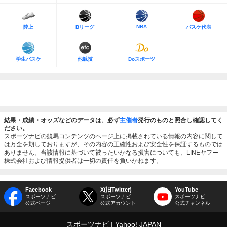
NBA
陸上
Bリーグ
バスケ代表
学生バスケ
他競技
Doスポーツ
結果・成績・オッズなどのデータは、必ず
主催者
発行のものと照合し確認してく
ださい。
スポーツナビの競馬コンテンツのページ上に掲載されている情報の内容に関して
は万全を期しておりますが、その内容の正確性および安全性を保証するものでは
ありません。当該情報に基づいて被ったいかなる損害についても、LINEヤフー
株式会社および情報提供者は一切の責任を負いかねます。
Facebook
X(旧Twitter)
YouTube
スポーツナビ
スポーツナビ
スポーツナビ
公式ページ
公式アカウント
公式チャンネル
スポーツナビ
Yahoo! JAPAN