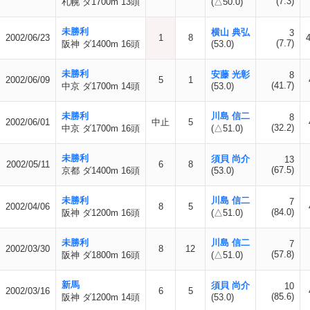
(7.3)
札幌 ダ1700m 13頭
(△50.0)
未勝利
横山 典弘
3
2002/06/23
1
8
(7.7)
阪神 ダ1400m 16頭
(53.0)
未勝利
安藤 光彰
8
2002/06/09
5
1
(41.7)
中京 ダ1700m 14頭
(53.0)
未勝利
川島 信二
8
2002/06/01
中止
5
(32.2)
中京 ダ1700m 16頭
(△51.0)
未勝利
須貝 尚介
13
2002/05/11
6
8
(67.5)
京都 ダ1400m 16頭
(53.0)
未勝利
川島 信二
7
2002/04/06
8
5
(84.0)
阪神 ダ1200m 16頭
(△51.0)
未勝利
川島 信二
7
2002/03/30
8
12
(57.8)
阪神 ダ1800m 16頭
(△51.0)
新馬
須貝 尚介
10
2002/03/16
6
5
(85.6)
阪神 ダ1200m 14頭
(53.0)