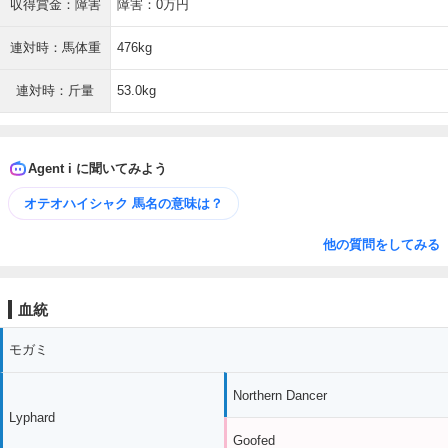
収得賞金：障害
障害：0万円
連対時：馬体重
476kg
連対時：斤量
53.0kg
Agent i に聞いてみよう
オテオハイシャク 馬名の意味は？
他の質問をしてみる
血統
モガミ
Northern Dancer
Lyphard
Goofed