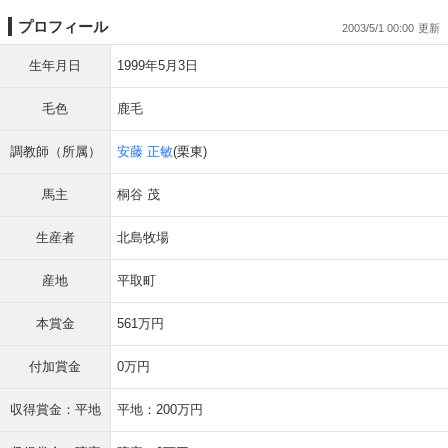
プロフィール
2003/5/1 00:00
生年月日
1999年5月3日
毛色
鹿毛
調教師（所属）
安藤 正敏
(栗東)
馬主
桐谷 茂
生産者
北島牧場
産地
平取町
本賞金
561万円
付加賞金
0万円
収得賞金：平地
平地：200万円