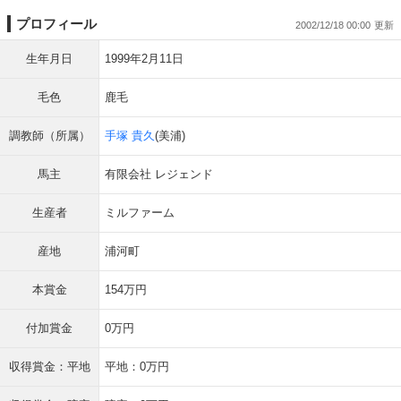
プロフィール
2002/12/18 00:00
生年月日
1999年2月11日
毛色
鹿毛
調教師（所属）
手塚 貴久
(美浦)
馬主
有限会社 レジェンド
生産者
ミルファーム
産地
浦河町
本賞金
154万円
付加賞金
0万円
収得賞金：平地
平地：0万円