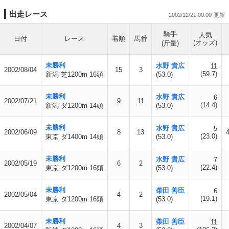
出走レース
2002/12/21 00:00
騎手
人気
日付
レース
着順
馬番
(オッズ)
(斤量)
未勝利
水野 貴広
11
2002/08/04
15
3
(59.7)
新潟 芝1200m 16頭
(53.0)
未勝利
水野 貴広
6
2002/07/21
9
11
(14.4)
新潟 ダ1200m 14頭
(53.0)
未勝利
水野 貴広
5
2002/06/09
8
13
(23.0)
東京 ダ1400m 14頭
(53.0)
未勝利
水野 貴広
7
2002/05/19
6
2
(22.4)
東京 ダ1200m 16頭
(53.0)
未勝利
柴田 善臣
6
2002/05/04
4
2
(19.1)
東京 ダ1200m 16頭
(53.0)
未勝利
柴田 善臣
11
2002/04/07
4
3