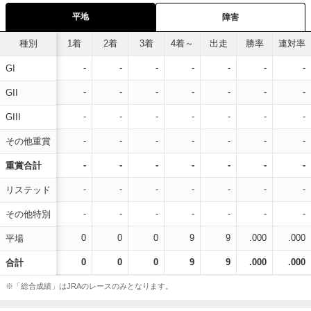
平地
障害
種別
1着
2着
3着
4着～
出走
勝率
連対率
-
-
-
-
-
-
-
GI
-
-
-
-
-
-
-
GII
-
-
-
-
-
-
-
GIII
-
-
-
-
-
-
-
その他重賞
-
-
-
-
-
-
-
重賞合計
-
-
-
-
-
-
-
リステッド
-
-
-
-
-
-
-
その他特別
0
0
0
9
9
.000
.000
平場
0
0
0
9
9
.000
.000
合計
※「総合成績」はJRAのレースのみとなります。