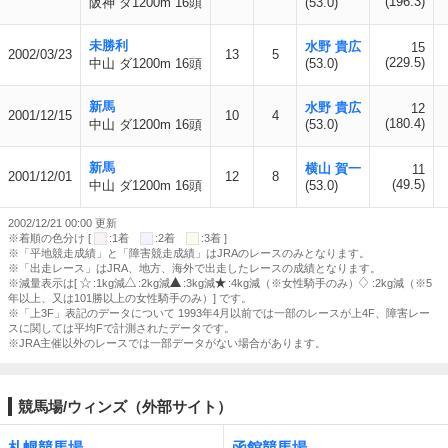
(196.3)
阪神 ダ1200m 16頭
(53.0)
未勝利
水野 貴広
15
2002/03/23
13
5
(229.5)
中山 ダ1200m 16頭
(53.0)
新馬
水野 貴広
12
2001/12/15
10
4
(180.4)
中山 ダ1200m 16頭
(53.0)
新馬
横山 賀一
11
2001/12/01
12
8
(49.5)
中山 ダ1200m 16頭
(53.0)
2002/12/21 00:00 更新
※着順の色分け [
:1着
:2着
:3着 ]
※「平地競走成績」と「障害競走成績」はJRAのレースのみとなります。
※「出走レース」はJRA、地方、海外で出走したレースの成績となります。
※減量表示は[
:1kg減
:2kg減
:3kg減
:4kg減（※女性騎手のみ）
:2kg減（※5
年以上、又は101勝以上の女性騎手のみ）] です。
※「上3F」表記のデータについて 1993年4月以前では一部のレースが上4F、障害レー
スに関しては平均Fで計測されたデータです。
※JRA主催以外のレースでは一部データがない場合があります。
競馬場/ウィンズ（外部サイト）
札幌競馬場
函館競馬場