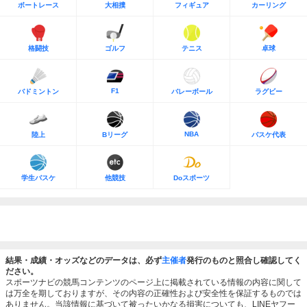
ボートレース
大相撲
フィギュア
カーリング
格闘技
ゴルフ
テニス
卓球
F1
バドミントン
バレーボール
ラグビー
NBA
陸上
Bリーグ
バスケ代表
学生バスケ
他競技
Doスポーツ
結果・成績・オッズなどのデータは、必ず
主催者
発行のものと照合し確認してく
ださい。
スポーツナビの競馬コンテンツのページ上に掲載されている情報の内容に関して
は万全を期しておりますが、その内容の正確性および安全性を保証するものでは
ありません。当該情報に基づいて被ったいかなる損害についても、LINEヤフー