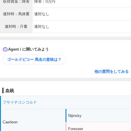
収得賞金：障害
障害：0万円
連対時：馬体重
連対なし
連対時：斤量
連対なし
Agent i に聞いてみよう
ゴールドビコー 馬名の意味は？
他の質問をしてみる
血統
フサイチコンコルド
Nijinsky
Caerleon
Foreseer