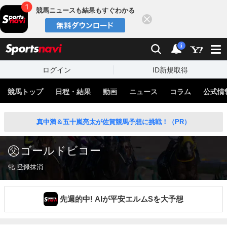
競馬ニュースも結果もすぐわかる
閉じる
スポーツナビ
検索
通知
i
ログイン
ID新規取得
競馬トップ
日程・結果
動画
ニュース
コラム
公式情
真中満＆五十嵐亮太が佐賀競馬予想に挑戦！（PR）
ゴールドビコー
牝 登録抹消
先週的中! AIが平安エルムSを大予想