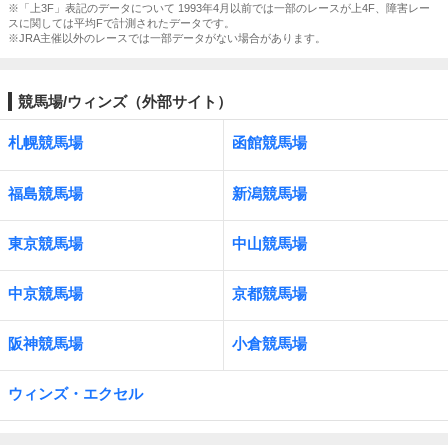
※「上3F」表記のデータについて 1993年4月以前では一部のレースが上4F、障害レー
スに関しては平均Fで計測されたデータです。
※JRA主催以外のレースでは一部データがない場合があります。
競馬場/ウィンズ（外部サイト）
札幌競馬場
函館競馬場
福島競馬場
新潟競馬場
東京競馬場
中山競馬場
中京競馬場
京都競馬場
阪神競馬場
小倉競馬場
ウィンズ・エクセル