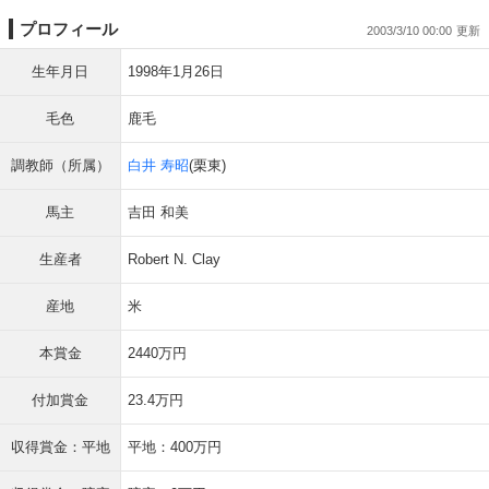
プロフィール
2003/3/10 00:00
生年月日
1998年1月26日
毛色
鹿毛
調教師（所属）
白井 寿昭
(栗東)
馬主
吉田 和美
生産者
Robert N. Clay
産地
米
本賞金
2440万円
付加賞金
23.4万円
収得賞金：平地
平地：400万円