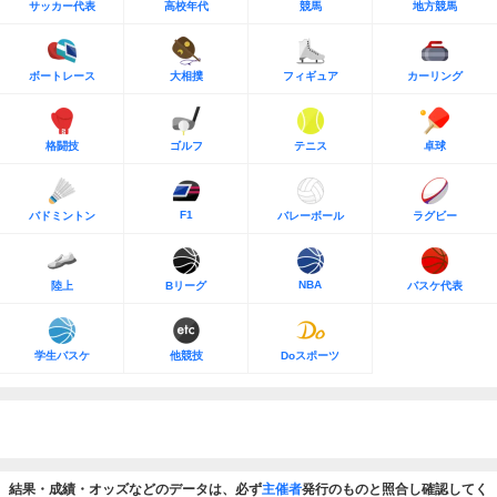
サッカー代表
高校年代
競馬
地方競馬
ボートレース
大相撲
フィギュア
カーリング
格闘技
ゴルフ
テニス
卓球
F1
バドミントン
バレーボール
ラグビー
NBA
陸上
Bリーグ
バスケ代表
学生バスケ
他競技
Doスポーツ
結果・成績・オッズなどのデータは、必ず
主催者
発行のものと照合し確認してく