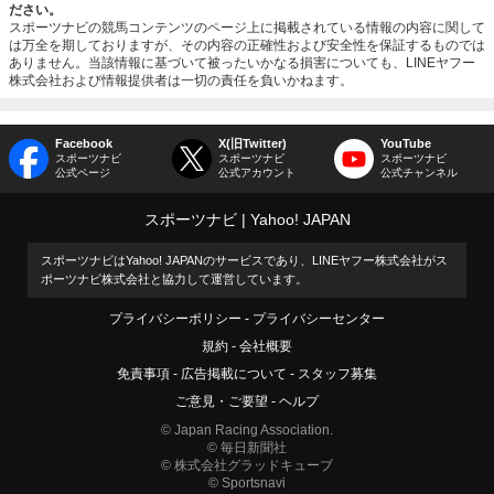
ださい。
スポーツナビの競馬コンテンツのページ上に掲載されている情報の内容に関して
は万全を期しておりますが、その内容の正確性および安全性を保証するものでは
ありません。当該情報に基づいて被ったいかなる損害についても、LINEヤフー
株式会社および情報提供者は一切の責任を負いかねます。
Facebook
X(旧Twitter)
YouTube
スポーツナビ
スポーツナビ
スポーツナビ
公式ページ
公式アカウント
公式チャンネル
スポーツナビ
Yahoo! JAPAN
スポーツナビはYahoo! JAPANのサービスであり、LINEヤフー株式会社がス
ポーツナビ株式会社と協力して運営しています。
プライバシーポリシー
プライバシーセンター
規約
会社概要
免責事項
広告掲載について
スタッフ募集
ご意見・ご要望
ヘルプ
© Japan Racing Association.
© 毎日新聞社
© 株式会社グラッドキューブ
© Sportsnavi