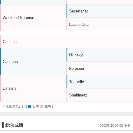
Secretariat
Weekend Surprise
Lassie Dear
Caerlina
Nijinsky
Caerleon
Foreseer
Top Ville
Dinalina
Shahinaaz
※性別の色分け [
:牡馬
:牝馬 ]
総合成績
2003/3/10 00:00