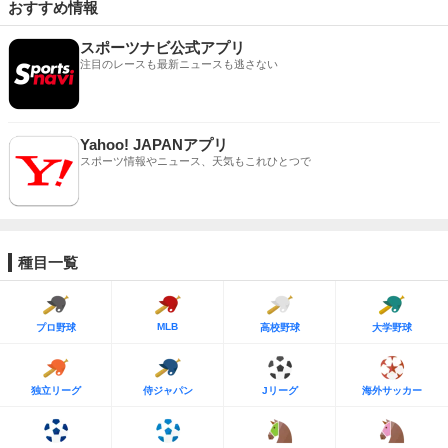
おすすめ情報
スポーツナビ公式アプリ
注目のレースも最新ニュースも逃さない
Yahoo! JAPANアプリ
スポーツ情報やニュース、天気もこれひとつで
種目一覧
MLB
プロ野球
高校野球
大学野球
独立リーグ
侍ジャパン
Jリーグ
海外サッカー