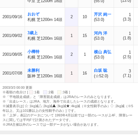
(13.0)
中京 芝1200m 18頭
(55.0)
おおぞ
芹沢 純一
1
2001/09/16
2
10
(3.3)
札幌 芝1200m 14頭
(53.0)
3歳上
河内 洋
1
2001/09/02
1
15
(1.8)
札幌 芝1200m 16頭
(53.0)
小樽特
横山 典弘
1
2001/08/05
2
1
(2.5)
札幌 芝1200m 16頭
(53.0)
未勝利
白坂 聡
3
2001/07/08
1
16
(7.1)
阪神 芝1200m 16頭
(☆52.0)
2003/3/3 00:00 更新
※着順の色分け [
:1着
:2着
:3着 ]
※「平地競走成績」と「障害競走成績」はJRAのレースのみとなります。
※「出走レース」はJRA、地方、海外で出走したレースの成績となります。
※減量表示は[
:1kg減
:2kg減
:3kg減
:4kg減（※女性騎手のみ）
:2kg減（※5
年以上、又は101勝以上の女性騎手のみ）] です。
※「上3F」表記のデータについて 1993年4月以前では一部のレースが上4F、障害レー
スに関しては平均Fで計測されたデータです。
※JRA主催以外のレースでは一部データがない場合があります。