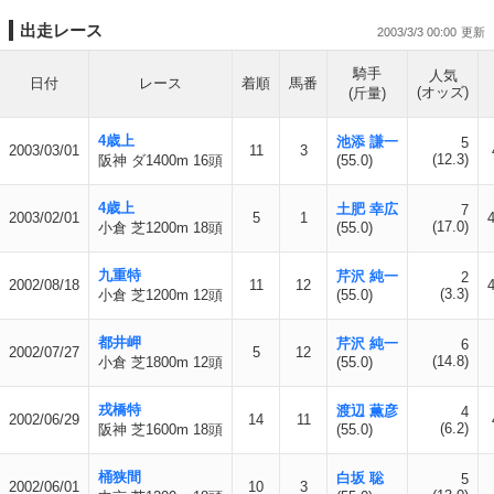
出走レース
2003/3/3 00:00
騎手
人気
日付
レース
着順
馬番
(オッズ)
(斤量)
4歳上
池添 謙一
5
2003/03/01
11
3
(12.3)
阪神 ダ1400m 16頭
(55.0)
4歳上
土肥 幸広
7
2003/02/01
5
1
(17.0)
小倉 芝1200m 18頭
(55.0)
九重特
芹沢 純一
2
2002/08/18
11
12
(3.3)
小倉 芝1200m 12頭
(55.0)
都井岬
芹沢 純一
6
2002/07/27
5
12
(14.8)
小倉 芝1800m 12頭
(55.0)
戎橋特
渡辺 薫彦
4
2002/06/29
14
11
(6.2)
阪神 芝1600m 18頭
(55.0)
桶狭間
白坂 聡
5
2002/06/01
10
3