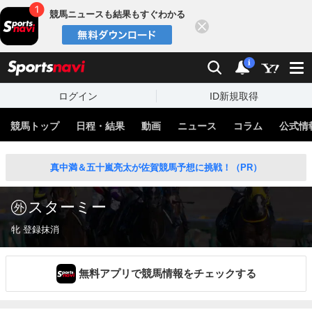
競馬ニュースも結果もすぐわかる
閉じる
スポーツナビ
検索
通知
i
ログイン
ID新規取得
競馬トップ
日程・結果
動画
ニュース
コラム
公式情
真中満＆五十嵐亮太が佐賀競馬予想に挑戦！（PR）
スターミー
牝 登録抹消
無料アプリで競馬情報をチェックする