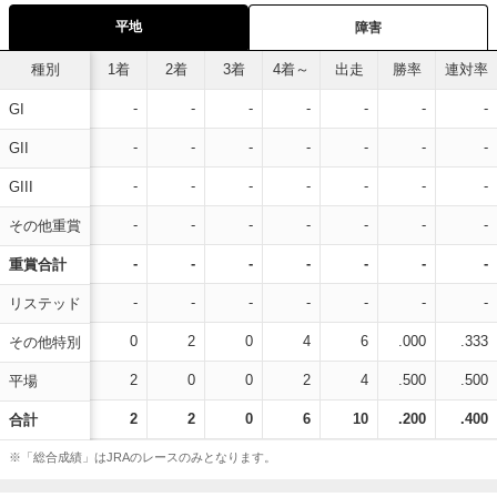
平地
障害
種別
1着
2着
3着
4着～
出走
勝率
連対率
-
-
-
-
-
-
-
GI
-
-
-
-
-
-
-
GII
-
-
-
-
-
-
-
GIII
-
-
-
-
-
-
-
その他重賞
-
-
-
-
-
-
-
重賞合計
-
-
-
-
-
-
-
リステッド
0
2
0
4
6
.000
.333
その他特別
2
0
0
2
4
.500
.500
平場
2
2
0
6
10
.200
.400
合計
※「総合成績」はJRAのレースのみとなります。