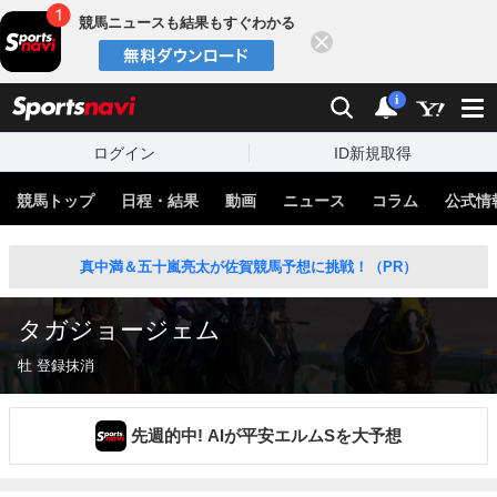
競馬ニュースも結果もすぐわかる
閉じる
スポーツナビ
検索
通知
i
ログイン
ID新規取得
競馬トップ
日程・結果
動画
ニュース
コラム
公式情
真中満＆五十嵐亮太が佐賀競馬予想に挑戦！（PR）
タガジョージェム
牡 登録抹消
先週的中! AIが平安エルムSを大予想