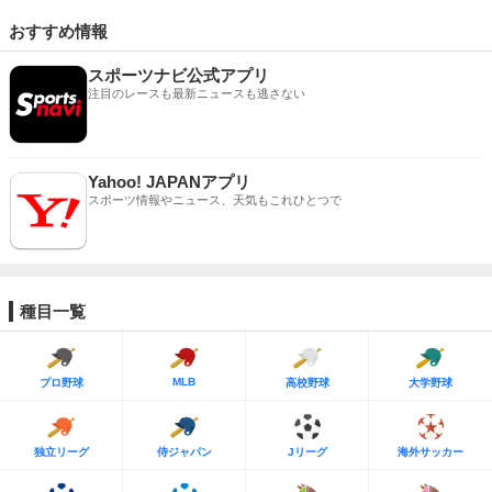
おすすめ情報
スポーツナビ公式アプリ
注目のレースも最新ニュースも逃さない
Yahoo! JAPANアプリ
スポーツ情報やニュース、天気もこれひとつで
種目一覧
MLB
プロ野球
高校野球
大学野球
独立リーグ
侍ジャパン
Jリーグ
海外サッカー