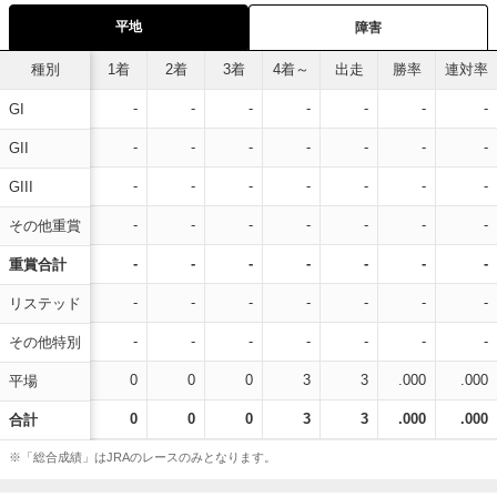
平地
障害
種別
1着
2着
3着
4着～
出走
勝率
連対率
-
-
-
-
-
-
-
GI
-
-
-
-
-
-
-
GII
-
-
-
-
-
-
-
GIII
-
-
-
-
-
-
-
その他重賞
-
-
-
-
-
-
-
重賞合計
-
-
-
-
-
-
-
リステッド
-
-
-
-
-
-
-
その他特別
0
0
0
3
3
.000
.000
平場
0
0
0
3
3
.000
.000
合計
※「総合成績」はJRAのレースのみとなります。