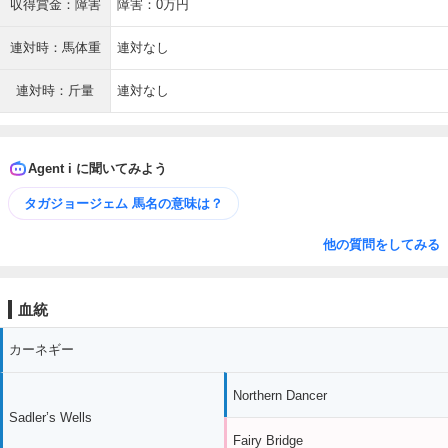
収得賞金：障害
障害：0万円
連対時：馬体重
連対なし
連対時：斤量
連対なし
Agent i に聞いてみよう
タガジョージェム 馬名の意味は？
他の質問をしてみる
血統
カーネギー
Northern Dancer
Sadler’s Wells
Fairy Bridge