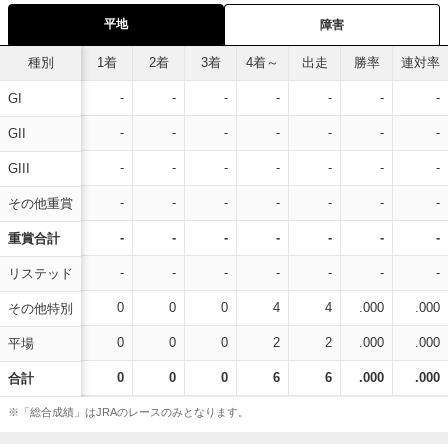
平地
障害
種別
1着
2着
3着
4着～
出走
勝率
連対率
-
-
-
-
-
-
-
GI
-
-
-
-
-
-
-
GII
-
-
-
-
-
-
-
GIII
-
-
-
-
-
-
-
その他重賞
-
-
-
-
-
-
-
重賞合計
-
-
-
-
-
-
-
リステッド
0
0
0
4
4
.000
.000
その他特別
0
0
0
2
2
.000
.000
平場
0
0
0
6
6
.000
.000
合計
※「総合成績」はJRAのレースのみとなります。