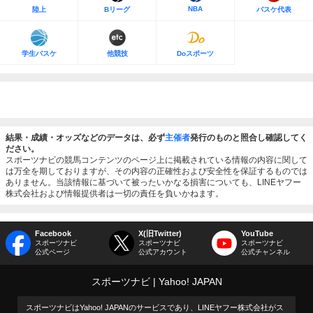
NBA
陸上
Bリーグ
バスケ代表
学生バスケ
他競技
Doスポーツ
結果・成績・オッズなどのデータは、必ず
主催者
発行のものと照合し確認してく
ださい。
スポーツナビの競馬コンテンツのページ上に掲載されている情報の内容に関して
は万全を期しておりますが、その内容の正確性および安全性を保証するものでは
ありません。当該情報に基づいて被ったいかなる損害についても、LINEヤフー
株式会社および情報提供者は一切の責任を負いかねます。
Facebook
X(旧Twitter)
YouTube
スポーツナビ
スポーツナビ
スポーツナビ
公式ページ
公式アカウント
公式チャンネル
スポーツナビ
Yahoo! JAPAN
スポーツナビはYahoo! JAPANのサービスであり、LINEヤフー株式会社がス