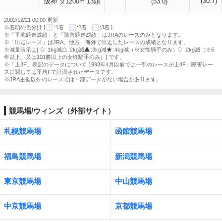
(30.7)
阪神 ダ1200m 13頭
(53.0)
2002/12/21 00:00 更新
※着順の色分け [
:1着
:2着
:3着 ]
※「平地競走成績」と「障害競走成績」はJRAのレースのみとなります。
※「出走レース」はJRA、地方、海外で出走したレースの成績となります。
※減量表示は[
:1kg減
:2kg減
:3kg減
:4kg減（※女性騎手のみ）
:2kg減（※5
年以上、又は101勝以上の女性騎手のみ）] です。
※「上3F」表記のデータについて 1993年4月以前では一部のレースが上4F、障害レー
スに関しては平均Fで計測されたデータです。
※JRA主催以外のレースでは一部データがない場合があります。
競馬場/ウィンズ（外部サイト）
札幌競馬場
函館競馬場
福島競馬場
新潟競馬場
東京競馬場
中山競馬場
中京競馬場
京都競馬場