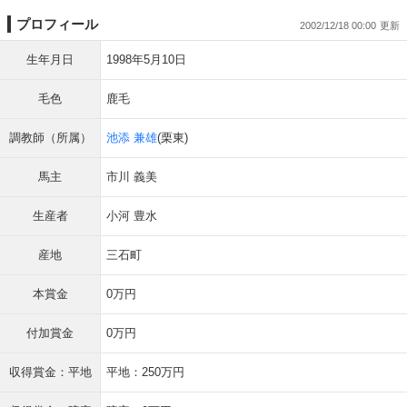
プロフィール
2002/12/18 00:00
生年月日
1998年5月10日
毛色
鹿毛
調教師（所属）
池添 兼雄
(栗東)
馬主
市川 義美
生産者
小河 豊水
産地
三石町
本賞金
0万円
付加賞金
0万円
収得賞金：平地
平地：250万円