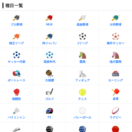
種目一覧
MLB
プロ野球
高校野球
大学野球
独立リーグ
侍ジャパン
Jリーグ
海外サッカー
サッカー代表
高校年代
競馬
地方競馬
ボートレース
大相撲
フィギュア
カーリング
格闘技
ゴルフ
テニス
卓球
F1
バドミントン
バレーボール
ラグビー