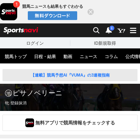
競馬ニュースも結果もすぐわかる
閉じる
スポーツナビ
検索
通知
i
ログイン
ID新規取得
競馬トップ
日程・結果
動画
ニュース
コラム
公式情
【連載】競馬予想AI『VUMA』の3連複指南
ピサノベリーニ
牝 登録抹消
無料アプリで競馬情報をチェックする