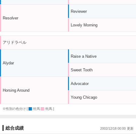
Reviewer
Resolver
Lovely Morning
アリドラベル
Raise a Native
Alydar
Sweet Tooth
Advocator
Horsing Around
Young Chicago
※性別の色分け [
:牡馬
:牝馬 ]
総合成績
2002/12/18 00:00