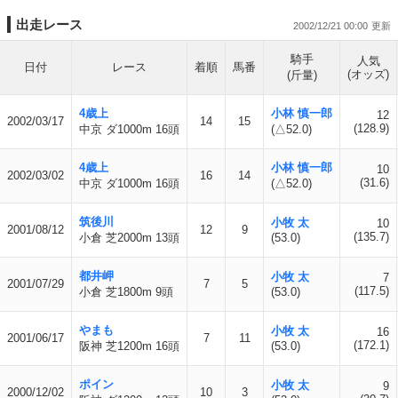
出走レース
2002/12/21 00:00
騎手
人気
日付
レース
着順
馬番
(オッズ)
(斤量)
4歳上
小林 慎一郎
12
2002/03/17
14
15
(128.9)
中京 ダ1000m 16頭
(△52.0)
4歳上
小林 慎一郎
10
2002/03/02
16
14
(31.6)
中京 ダ1000m 16頭
(△52.0)
筑後川
小牧 太
10
2001/08/12
12
9
(135.7)
小倉 芝2000m 13頭
(53.0)
都井岬
小牧 太
7
2001/07/29
7
5
(117.5)
小倉 芝1800m 9頭
(53.0)
やまも
小牧 太
16
2001/06/17
7
11
(172.1)
阪神 芝1200m 16頭
(53.0)
ポイン
小牧 太
9
2000/12/02
10
3