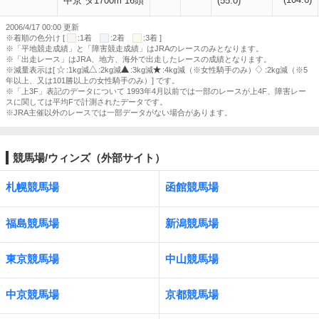
中京 ダ1700m 16頭
(55.0)
2006/4/17 00:00 更新
※着順の色分け [
:1着
:2着
:3着 ]
※「平地競走成績」と「障害競走成績」はJRAのレースのみとなります。
※「出走レース」はJRA、地方、海外で出走したレースの成績となります。
※減量表示は[
:1kg減
:2kg減
:3kg減
:4kg減（※女性騎手のみ）
:2kg減（※5
年以上、又は101勝以上の女性騎手のみ）] です。
※「上3F」表記のデータについて 1993年4月以前では一部のレースが上4F、障害レー
スに関しては平均Fで計測されたデータです。
※JRA主催以外のレースでは一部データがない場合があります。
競馬場/ウィンズ（外部サイト）
札幌競馬場
函館競馬場
福島競馬場
新潟競馬場
東京競馬場
中山競馬場
中京競馬場
京都競馬場