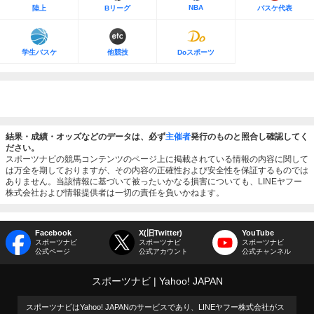
NBA
陸上
Bリーグ
バスケ代表
学生バスケ
他競技
Doスポーツ
結果・成績・オッズなどのデータは、必ず
主催者
発行のものと照合し確認してく
ださい。
スポーツナビの競馬コンテンツのページ上に掲載されている情報の内容に関して
は万全を期しておりますが、その内容の正確性および安全性を保証するものでは
ありません。当該情報に基づいて被ったいかなる損害についても、LINEヤフー
株式会社および情報提供者は一切の責任を負いかねます。
Facebook
X(旧Twitter)
YouTube
スポーツナビ
スポーツナビ
スポーツナビ
公式ページ
公式アカウント
公式チャンネル
スポーツナビ
Yahoo! JAPAN
スポーツナビはYahoo! JAPANのサービスであり、LINEヤフー株式会社がス