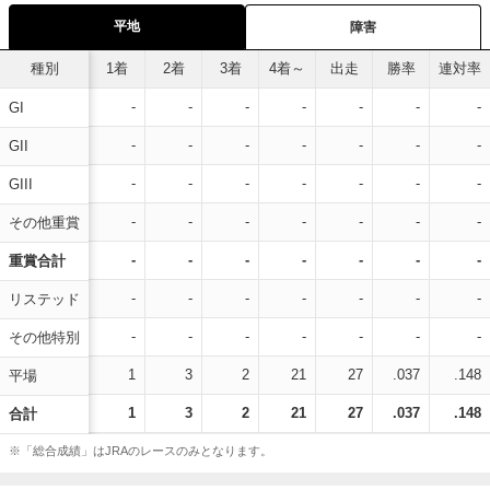
平地
障害
種別
1着
2着
3着
4着～
出走
勝率
連対率
-
-
-
-
-
-
-
GI
-
-
-
-
-
-
-
GII
-
-
-
-
-
-
-
GIII
-
-
-
-
-
-
-
その他重賞
-
-
-
-
-
-
-
重賞合計
-
-
-
-
-
-
-
リステッド
-
-
-
-
-
-
-
その他特別
1
3
2
21
27
.037
.148
平場
1
3
2
21
27
.037
.148
合計
※「総合成績」はJRAのレースのみとなります。