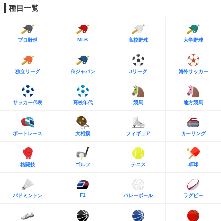
種目一覧
MLB
プロ野球
高校野球
大学野球
独立リーグ
侍ジャパン
Jリーグ
海外サッカー
サッカー代表
高校年代
競馬
地方競馬
ボートレース
大相撲
フィギュア
カーリング
格闘技
ゴルフ
テニス
卓球
F1
バドミントン
バレーボール
ラグビー