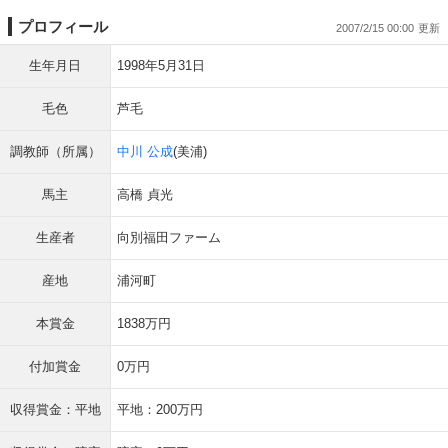
プロフィール
2007/2/15 00:00
生年月日
1998年5月31日
毛色
芦毛
調教師（所属）
中川 公成
(美浦)
馬主
高橋 貞光
生産者
向別福田ファーム
産地
浦河町
本賞金
1838万円
付加賞金
0万円
収得賞金：平地
平地：200万円