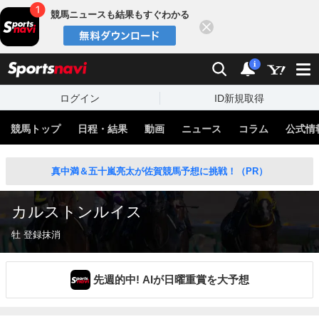
競馬ニュースも結果もすぐわかる
閉じる
スポーツナビ
検索
通知
i
ログイン
ID新規取得
競馬トップ
日程・結果
動画
ニュース
コラム
公式情
真中満＆五十嵐亮太が佐賀競馬予想に挑戦！（PR）
カルストンルイス
牡 登録抹消
先週的中! AIが日曜重賞を大予想