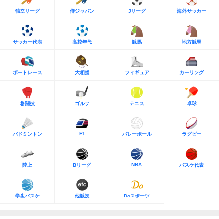
独立リーグ
侍ジャパン
Jリーグ
海外サッカー
サッカー代表
高校年代
競馬
地方競馬
ボートレース
大相撲
フィギュア
カーリング
格闘技
ゴルフ
テニス
卓球
F1
バドミントン
バレーボール
ラグビー
NBA
陸上
Bリーグ
バスケ代表
学生バスケ
他競技
Doスポーツ