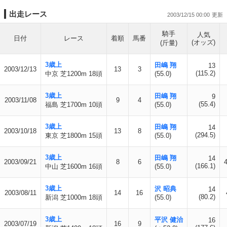
出走レース
2003/12/15 00:00
騎手
人気
日付
レース
着順
馬番
(オッズ)
(斤量)
3歳上
田嶋 翔
13
2003/12/13
13
3
(115.2)
中京 芝1200m 18頭
(55.0)
3歳上
田嶋 翔
9
2003/11/08
9
4
(55.4)
福島 芝1700m 10頭
(55.0)
3歳上
田嶋 翔
14
2003/10/18
13
8
(294.5)
東京 芝1800m 15頭
(55.0)
3歳上
田嶋 翔
14
2003/09/21
8
6
(166.1)
中山 芝1600m 16頭
(55.0)
3歳上
沢 昭典
14
2003/08/11
14
16
(80.2)
新潟 芝1000m 18頭
(55.0)
3歳上
平沢 健治
16
2003/07/19
16
9