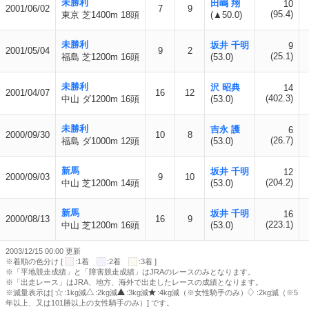
未勝利
田嶋 翔
10
2001/06/02
7
9
(95.4)
東京 芝1400m 18頭
(▲50.0)
未勝利
坂井 千明
9
2001/05/04
9
2
(25.1)
福島 芝1200m 16頭
(53.0)
未勝利
沢 昭典
14
2001/04/07
16
12
(402.3)
中山 ダ1200m 16頭
(53.0)
未勝利
吉永 護
6
2000/09/30
10
8
(26.7)
福島 ダ1000m 12頭
(53.0)
新馬
坂井 千明
12
2000/09/03
9
10
(204.2)
中山 芝1200m 14頭
(53.0)
新馬
坂井 千明
16
2000/08/13
16
9
(223.1)
中山 芝1200m 16頭
(53.0)
2003/12/15 00:00 更新
※着順の色分け [
:1着
:2着
:3着 ]
※「平地競走成績」と「障害競走成績」はJRAのレースのみとなります。
※「出走レース」はJRA、地方、海外で出走したレースの成績となります。
※減量表示は[
:1kg減
:2kg減
:3kg減
:4kg減（※女性騎手のみ）
:2kg減（※5
年以上、又は101勝以上の女性騎手のみ）] です。