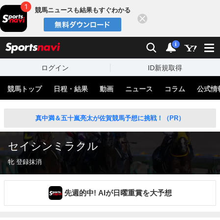
競馬ニュースも結果もすぐわかる
閉じる
スポーツナビ
検索
通知
i
ログイン
ID新規取得
競馬トップ
日程・結果
動画
ニュース
コラム
公式情
真中満＆五十嵐亮太が佐賀競馬予想に挑戦！（PR）
セイシンミラクル
牝 登録抹消
先週的中! AIが日曜重賞を大予想