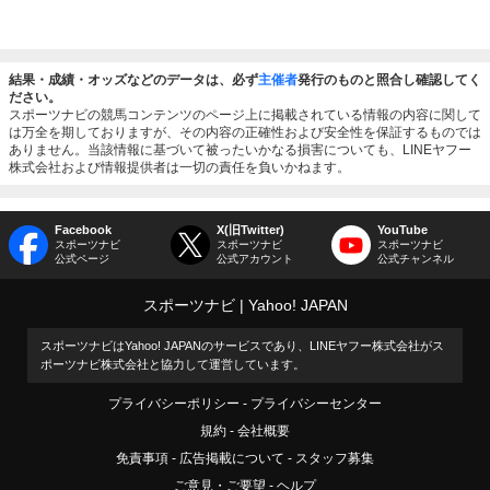
結果・成績・オッズなどのデータは、必ず
主催者
発行のものと照合し確認してく
ださい。
スポーツナビの競馬コンテンツのページ上に掲載されている情報の内容に関して
は万全を期しておりますが、その内容の正確性および安全性を保証するものでは
ありません。当該情報に基づいて被ったいかなる損害についても、LINEヤフー
株式会社および情報提供者は一切の責任を負いかねます。
Facebook
X(旧Twitter)
YouTube
スポーツナビ
スポーツナビ
スポーツナビ
公式ページ
公式アカウント
公式チャンネル
スポーツナビ
Yahoo! JAPAN
スポーツナビはYahoo! JAPANのサービスであり、LINEヤフー株式会社がス
ポーツナビ株式会社と協力して運営しています。
プライバシーポリシー
プライバシーセンター
規約
会社概要
免責事項
広告掲載について
スタッフ募集
ご意見・ご要望
ヘルプ