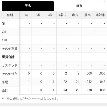
平地
障害
種別
1着
2着
3着
4着～
出走
勝率
連対率
-
-
-
-
-
-
-
GI
-
-
-
-
-
-
-
GII
-
-
-
-
-
-
-
GIII
-
-
-
-
-
-
-
その他重賞
-
-
-
-
-
-
-
重賞合計
-
-
-
-
-
-
-
リステッド
0
0
0
2
2
.000
.000
その他特別
1
0
1
22
24
.042
.042
平場
1
0
1
24
26
.038
.038
合計
※「総合成績」はJRAのレースのみとなります。