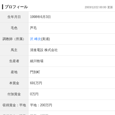
プロフィール
2003/12/22 00:00
生年月日
1998年6月3日
毛色
芦毛
調教師（所属）
沢 峰次
(美浦)
馬主
清進電設 株式会社
生産者
細川牧場
産地
門別町
本賞金
691万円
付加賞金
0万円
収得賞金：平地
平地：200万円