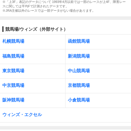
※「上3F」表記のデータについて 1993年4月以前では一部のレースが上4F、障害レー
スに関しては平均Fで計測されたデータです。
※JRA主催以外のレースでは一部データがない場合があります。
競馬場/ウィンズ（外部サイト）
札幌競馬場
函館競馬場
福島競馬場
新潟競馬場
東京競馬場
中山競馬場
中京競馬場
京都競馬場
阪神競馬場
小倉競馬場
ウィンズ・エクセル