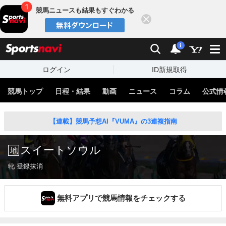
競馬ニュースも結果もすぐわかる
閉じる
スポーツナビ
検索
通知
i
ログイン
ID新規取得
競馬トップ
日程・結果
動画
ニュース
コラム
公式情
【連載】競馬予想AI『VUMA』の3連複指南
スイートソウル
牝 登録抹消
無料アプリで競馬情報をチェックする