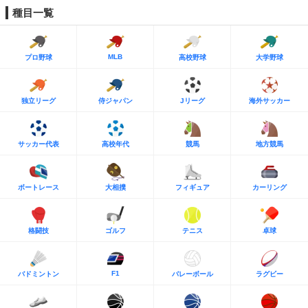
種目一覧
MLB
プロ野球
高校野球
大学野球
独立リーグ
侍ジャパン
Jリーグ
海外サッカー
サッカー代表
高校年代
競馬
地方競馬
ボートレース
大相撲
フィギュア
カーリング
格闘技
ゴルフ
テニス
卓球
F1
バドミントン
バレーボール
ラグビー