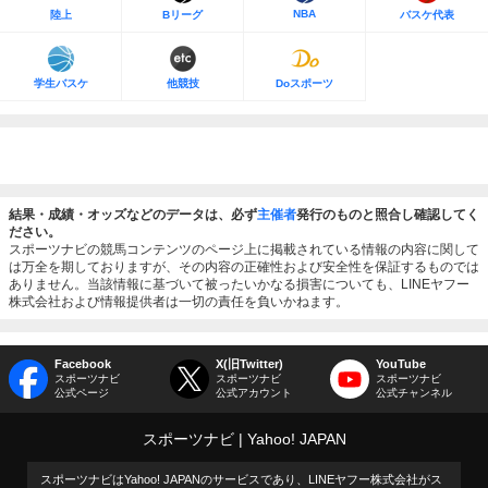
NBA
陸上
Bリーグ
バスケ代表
学生バスケ
他競技
Doスポーツ
結果・成績・オッズなどのデータは、必ず
主催者
発行のものと照合し確認してく
ださい。
スポーツナビの競馬コンテンツのページ上に掲載されている情報の内容に関して
は万全を期しておりますが、その内容の正確性および安全性を保証するものでは
ありません。当該情報に基づいて被ったいかなる損害についても、LINEヤフー
株式会社および情報提供者は一切の責任を負いかねます。
Facebook
X(旧Twitter)
YouTube
スポーツナビ
スポーツナビ
スポーツナビ
公式ページ
公式アカウント
公式チャンネル
スポーツナビ
Yahoo! JAPAN
スポーツナビはYahoo! JAPANのサービスであり、LINEヤフー株式会社がス