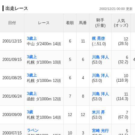
出走レース
2002/12/21 00:00
騎手
人気
日付
レース
着順
馬番
(オッズ)
(斤量)
3歳上
梶 晃啓
12
2001/12/15
6
11
(28.5)
中山 ダ2400m 14頭
(△51.0)
3歳上
川島 洋人
6
2001/09/15
5
6
(32.2)
札幌 ダ1000m 10頭
(53.0)
3歳上
川島 洋人
10
2001/08/25
6
4
(118.9)
札幌 ダ1000m 12頭
(53.0)
3歳上
川島 洋人
11
2001/06/24
7
8
(114.3)
函館 ダ1000m 12頭
(53.0)
3歳
米川 昇
7
2000/09/09
12
12
(67.0)
札幌 芝1000m 14頭
(53.0)
ラベン
宮崎 光行
5
2000/07/15
10
3