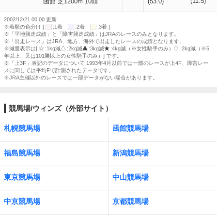
(11.5)
函館 芝1200m 10頭
(53.0)
2002/12/21 00:00 更新
※着順の色分け [
:1着
:2着
:3着 ]
※「平地競走成績」と「障害競走成績」はJRAのレースのみとなります。
※「出走レース」はJRA、地方、海外で出走したレースの成績となります。
※減量表示は[
:1kg減
:2kg減
:3kg減
:4kg減（※女性騎手のみ）
:2kg減（※5
年以上、又は101勝以上の女性騎手のみ）] です。
※「上3F」表記のデータについて 1993年4月以前では一部のレースが上4F、障害レー
スに関しては平均Fで計測されたデータです。
※JRA主催以外のレースでは一部データがない場合があります。
競馬場/ウィンズ（外部サイト）
札幌競馬場
函館競馬場
福島競馬場
新潟競馬場
東京競馬場
中山競馬場
中京競馬場
京都競馬場