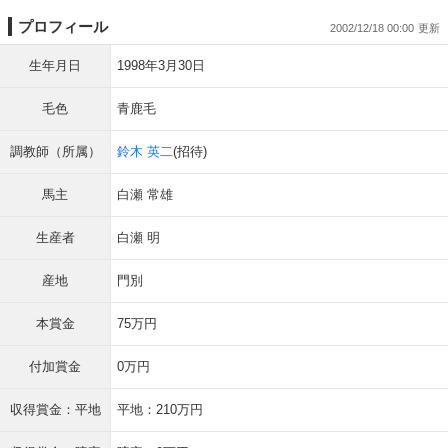
プロフィール
2002/12/18 00:00
生年月日
1998年3月30日
毛色
青鹿毛
調教師（所属）
鈴木 英二
(招待)
馬主
白瀬 常雄
生産者
白瀬 明
産地
門別
本賞金
75万円
付加賞金
0万円
収得賞金：平地
平地：210万円