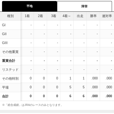
平地
障害
種別
1着
2着
3着
4着～
出走
勝率
連対率
-
-
-
-
-
-
-
GI
-
-
-
-
-
-
-
GII
-
-
-
-
-
-
-
GIII
-
-
-
-
-
-
-
その他重賞
-
-
-
-
-
-
-
重賞合計
-
-
-
-
-
-
-
リステッド
0
0
0
1
1
.000
.000
その他特別
0
0
0
5
5
.000
.000
平場
0
0
0
6
6
.000
.000
合計
※「総合成績」はJRAのレースのみとなります。