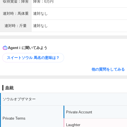
収得賞金：障害
障害：0万円
連対時：馬体重
連対なし
連対時：斤量
連対なし
Agent i に聞いてみよう
スイートソウル 馬名の意味は？
他の質問をしてみる
血統
ソウルオブザマター
Private Account
Private Terms
Laughter