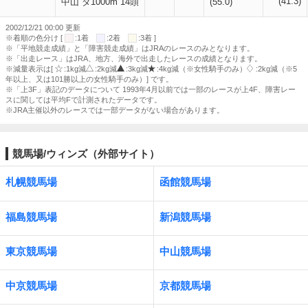
(41.3)
中山 ダ1000m 14頭
(55.0)
2002/12/21 00:00 更新
※着順の色分け [
:1着
:2着
:3着 ]
※「平地競走成績」と「障害競走成績」はJRAのレースのみとなります。
※「出走レース」はJRA、地方、海外で出走したレースの成績となります。
※減量表示は[
:1kg減
:2kg減
:3kg減
:4kg減（※女性騎手のみ）
:2kg減（※5
年以上、又は101勝以上の女性騎手のみ）] です。
※「上3F」表記のデータについて 1993年4月以前では一部のレースが上4F、障害レー
スに関しては平均Fで計測されたデータです。
※JRA主催以外のレースでは一部データがない場合があります。
競馬場/ウィンズ（外部サイト）
札幌競馬場
函館競馬場
福島競馬場
新潟競馬場
東京競馬場
中山競馬場
中京競馬場
京都競馬場