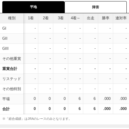
平地
障害
種別
1着
2着
3着
4着～
出走
勝率
連対率
-
-
-
-
-
-
-
GI
-
-
-
-
-
-
-
GII
-
-
-
-
-
-
-
GIII
-
-
-
-
-
-
-
その他重賞
-
-
-
-
-
-
-
重賞合計
-
-
-
-
-
-
-
リステッド
-
-
-
-
-
-
-
その他特別
0
0
0
6
6
.000
.000
平場
0
0
0
6
6
.000
.000
合計
※「総合成績」はJRAのレースのみとなります。