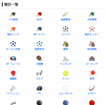
種目一覧
MLB
プロ野球
高校野球
大学野球
独立リーグ
侍ジャパン
Jリーグ
海外サッカー
サッカー代表
高校年代
競馬
地方競馬
ボートレース
大相撲
フィギュア
カーリング
格闘技
ゴルフ
テニス
卓球
F1
バドミントン
バレーボール
ラグビー