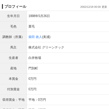
プロフィール
2002/12/18 00:00
生年月日
1998年5月26日
毛色
栗毛
調教師（所属）
柴田 政人
(美浦)
馬主
株式会社 グリーンテック
生産者
白井牧場
産地
門別町
本賞金
0万円
付加賞金
0万円
収得賞金：平地
平地：0万円