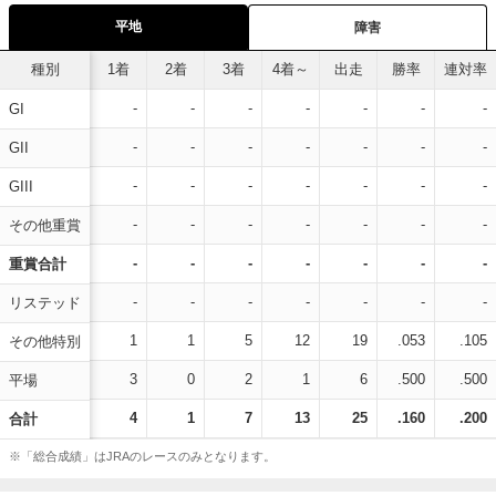
平地
障害
種別
1着
2着
3着
4着～
出走
勝率
連対率
-
-
-
-
-
-
-
GI
-
-
-
-
-
-
-
GII
-
-
-
-
-
-
-
GIII
-
-
-
-
-
-
-
その他重賞
-
-
-
-
-
-
-
重賞合計
-
-
-
-
-
-
-
リステッド
1
1
5
12
19
.053
.105
その他特別
3
0
2
1
6
.500
.500
平場
4
1
7
13
25
.160
.200
合計
※「総合成績」はJRAのレースのみとなります。