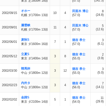
(142.3)
東京 芝1600m 18頭
(57.0)
オホー
田面木 博公
8
2002/09/15
10
4
(24.8)
札幌 ダ1700m 13頭
(57.0)
層雲峡
田面木 博公
5
2002/09/01
11
4
(12.6)
札幌 ダ1700m 13頭
(57.0)
麦秋S
徳吉 孝士
3
2002/06/01
7
1
(6.1)
東京 ダ1600m 16頭
(57.0)
立夏S
徳吉 孝士
2
2002/05/12
3
8
(3.9)
東京 ダ1400m 14頭
(55.0)
韓馬杯
徳吉 孝士
3
2002/03/30
3
12
(5.0)
中山 ダ1800m 12頭
(55.0)
内外タ
徳吉 孝士
7
2002/02/23
3
4
(14.1)
中山 ダ1800m 12頭
(56.0)
金蹄S
徳吉 孝士
11
2002/02/02
5
1
(29.8)
東京 ダ2100m 14頭
(54.0)