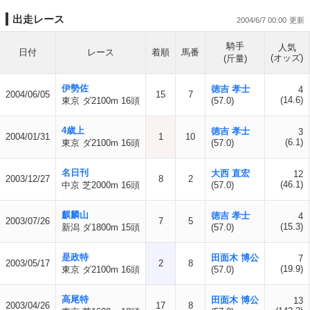
出走レース
2004/6/7 00:00
騎手
人気
日付
レース
着順
馬番
(オッズ)
(斤量)
伊勢佐
徳吉 孝士
4
2004/06/05
15
7
(14.6)
東京 ダ2100m 16頭
(57.0)
4歳上
徳吉 孝士
3
2004/01/31
1
10
(6.1)
東京 ダ2100m 16頭
(57.0)
名日刊
大西 直宏
12
2003/12/27
8
2
(46.1)
中京 芝2000m 16頭
(57.0)
麒麟山
徳吉 孝士
4
2003/07/26
7
5
(15.3)
新潟 ダ1800m 15頭
(57.0)
是政特
田面木 博公
7
2003/05/17
2
8
(19.9)
東京 ダ2100m 16頭
(57.0)
高尾特
田面木 博公
13
2003/04/26
17
8