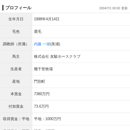
プロフィール
2004/7/1 00:00
生年月日
1998年4月14日
毛色
鹿毛
調教師（所属）
内藤 一雄
(美浦)
馬主
株式会社 友駿ホースクラブ
生産者
幾千世牧場
産地
門別町
本賞金
7380万円
付加賞金
73.6万円
収得賞金：平地
平地：1000万円