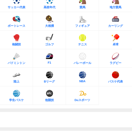
サッカー代表
高校年代
競馬
地方競馬
ボートレース
大相撲
フィギュア
カーリング
格闘技
ゴルフ
テニス
卓球
F1
バドミントン
バレーボール
ラグビー
NBA
陸上
Bリーグ
バスケ代表
学生バスケ
他競技
Doスポーツ