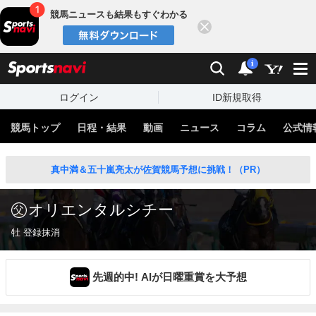
競馬ニュースも結果もすぐわかる
閉じる
スポーツナビ
検索
通知
i
ログイン
ID新規取得
競馬トップ
日程・結果
動画
ニュース
コラム
公式情
真中満＆五十嵐亮太が佐賀競馬予想に挑戦！（PR）
オリエンタルシチー
牡 登録抹消
先週的中! AIが日曜重賞を大予想