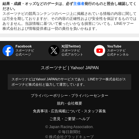
結果・成績・オッズなどのデータは、必ず
主催者
発行のものと照合し確認してく
ださい。
スポーツナビの競馬コンテンツのページ上に掲載されている情報の内容に関して
は万全を期しておりますが、その内容の正確性および安全性を保証するものでは
ありません。当該情報に基づいて被ったいかなる損害についても、LINEヤフー
株式会社および情報提供者は一切の責任を負いかねます。
Facebook
X(旧Twitter)
YouTube
スポーツナビ
スポーツナビ
スポーツナビ
公式ページ
公式アカウント
公式チャンネル
スポーツナビ
Yahoo! JAPAN
スポーツナビはYahoo! JAPANのサービスであり、LINEヤフー株式会社がス
ポーツナビ株式会社と協力して運営しています。
プライバシーポリシー
プライバシーセンター
規約
会社概要
免責事項
広告掲載について
スタッフ募集
ご意見・ご要望
ヘルプ
© Japan Racing Association.
© 毎日新聞社
© 株式会社グラッドキューブ