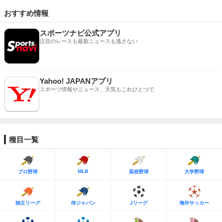
おすすめ情報
スポーツナビ公式アプリ
注目のレースも最新ニュースも逃さない
Yahoo! JAPANアプリ
スポーツ情報やニュース、天気もこれひとつで
種目一覧
MLB
プロ野球
高校野球
大学野球
独立リーグ
侍ジャパン
Jリーグ
海外サッカー