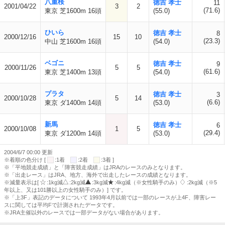
八重桜
徳吉 孝士
11
2001/04/22
3
2
(71.6)
東京 芝1600m 16頭
(55.0)
ひいら
徳吉 孝士
8
2000/12/16
15
10
(23.3)
中山 芝1600m 16頭
(54.0)
ベゴニ
徳吉 孝士
9
2000/11/26
5
5
(61.6)
東京 芝1400m 13頭
(54.0)
プラタ
徳吉 孝士
3
2000/10/28
5
14
(6.6)
東京 ダ1400m 14頭
(53.0)
新馬
徳吉 孝士
6
2000/10/08
1
5
(29.4)
東京 ダ1200m 14頭
(53.0)
2004/6/7 00:00 更新
※着順の色分け [
:1着
:2着
:3着 ]
※「平地競走成績」と「障害競走成績」はJRAのレースのみとなります。
※「出走レース」はJRA、地方、海外で出走したレースの成績となります。
※減量表示は[
:1kg減
:2kg減
:3kg減
:4kg減（※女性騎手のみ）
:2kg減（※5
年以上、又は101勝以上の女性騎手のみ）] です。
※「上3F」表記のデータについて 1993年4月以前では一部のレースが上4F、障害レー
スに関しては平均Fで計測されたデータです。
※JRA主催以外のレースでは一部データがない場合があります。