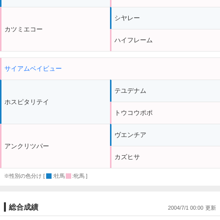
シヤレー
カツミエコー
ハイフレーム
サイアムベイビュー
テユデナム
ホスピタリテイ
トウコウポポ
ヴエンチア
アンクリツパー
カズヒサ
※性別の色分け [
:牡馬
:牝馬 ]
総合成績
2004/7/1 00:00