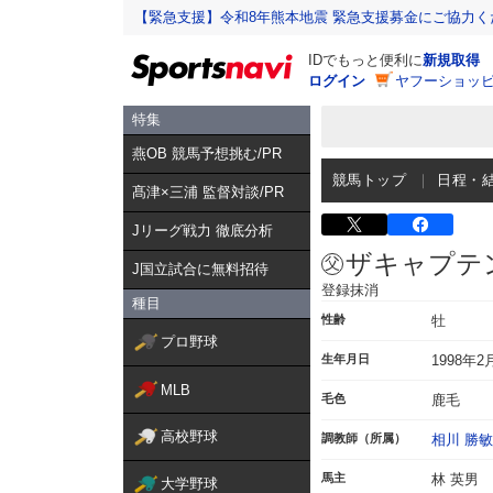
【緊急支援】令和8年熊本地震 緊急支援募金にご協力く
IDでもっと便利に
新規取得
ログイン
ヤフーショッピ
特集
燕OB 競馬予想挑む/PR
競馬トップ
日程・
髙津×三浦 監督対談/PR
Jリーグ戦力 徹底分析
ザキャプテ
J国立試合に無料招待
登録抹消
種目
性齢
牡
プロ野球
生年月日
1998年2
MLB
毛色
鹿毛
高校野球
調教師（所属）
相川 勝敏
馬主
林 英男
大学野球