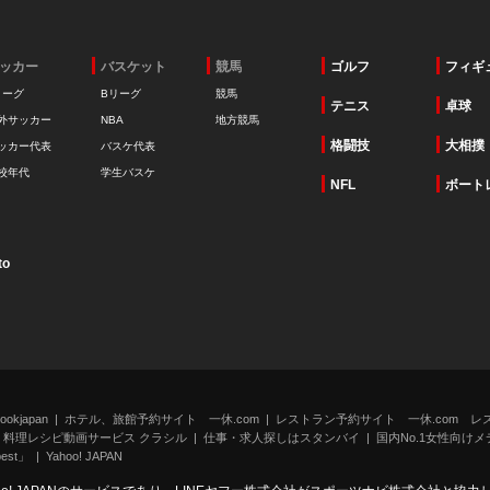
ッカー
バスケット
競馬
ゴルフ
フィギ
リーグ
Bリーグ
競馬
テニス
卓球
外サッカー
NBA
地方競馬
格闘技
大相撲
ッカー代表
バスケ代表
校年代
学生バスケ
NFL
ボート
to
kjapan
ホテル、旅館予約サイト 一休.com
レストラン予約サイト 一休.com レ
料理レシピ動画サービス クラシル
仕事・求人探しはスタンバイ
国内No.1女性向けメデ
st」
Yahoo! JAPAN