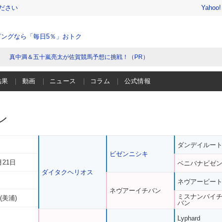
ださい
Yahoo
ングなら「毎日5％」おトク
真中満＆五十嵐亮太が佐賀競馬予想に挑戦！（PR）
結果
動画
ニュース
コラム
公式情報
ン
ダンデイルー
ビゼンニシキ
月21日
ベニバナビゼ
ダイタクヘリオス
ネヴアービー
ネヴアーイチバン
ミスナンバイ
(美浦)
バン
Lyphard