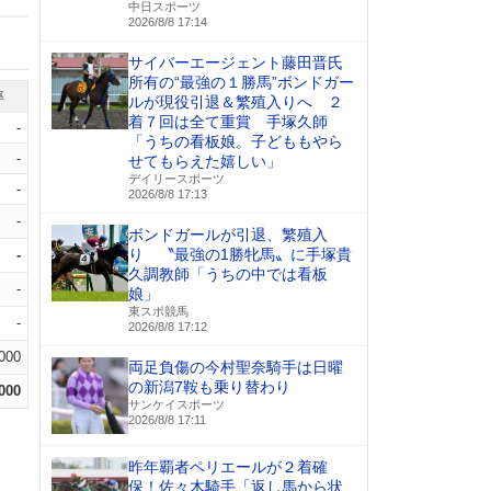
中日スポーツ
2026/8/8 17:14
サイバーエージェント藤田晋氏
所有の“最強の１勝馬”ボンドガー
率
ルが現役引退＆繁殖入りへ ２
着７回は全て重賞 手塚久師
-
「うちの看板娘。子どももやら
-
せてもらえた嬉しい」
デイリースポーツ
-
2026/8/8 17:13
-
ボンドガールが引退、繁殖入
り 〝最強の1勝牝馬〟に手塚貴
-
久調教師「うちの中では看板
-
娘」
東スポ競馬
-
2026/8/8 17:12
.000
両足負傷の今村聖奈騎手は日曜
の新潟7鞍も乗り替わり
.000
サンケイスポーツ
2026/8/8 17:11
昨年覇者ペリエールが２着確
保！佐々木騎手「返し馬から状