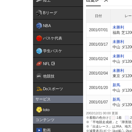
陸上
Bリーグ
日付
レー
NBA
未勝利
2001/07/01
福島 芝120
バスケ代表
未勝利
2001/03/17
中山 ダ120
学生バスケ
未勝利
2001/02/24
中山 ダ120
NFL
未勝利
2001/02/04
東京 ダ120
他競技
新馬
2001/01/20
Doスポーツ
中山 ダ120
サービス
新馬
2001/01/07
中山 ダ120
toto
2002/12/21 00:00 更新
※着順の色分け [
:1着
コンテンツ
※「平地競走成績」と「障害競
※「出走レース」はJRA、地
動画
※減量表示は[
:1kg減
:2k