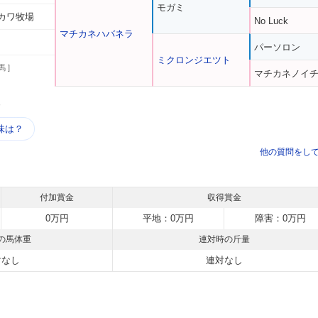
モガミ
カワ牧場
No Luck
マチカネハバネラ
パーソロン
ミクロンジエツト
馬 ]
マチカネノイ
う
味は？
他の質問をし
付加賞金
収得賞金
0万円
平地：0万円
障害：0万円
の馬体重
連対時の斤量
対なし
連対なし