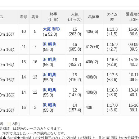
騎手
人気
タイム
通過順
ス
着順
馬番
馬体重
(斤量)
(オッズ)
差
上3F
大庭 和弥
15
1:13.3
16-16
10
5
406(-6)
(263.0)
(+1.5)
36.6
0m 16頭
(▲52.0)
沢 昭典
16
1:15.9
09-09
11
7
412(+6)
(685.8)
(+2.7)
39.5
0m 16頭
(55.0)
沢 昭典
16
1:16.6
15-15
15
16
406(-2)
(452.7)
(+2.9)
40.3
0m 16頭
(55.0)
沢 昭典
15
1:17.5
10-11
14
13
408(0)
(416.2)
(+3.6)
39.5
0m 16頭
(55.0)
沢 昭典
12
1:16.8
13-14
14
12
408(0)
(147.0)
(+3.0)
40.1
0m 16頭
(55.0)
沢 昭典
14
1:17.0
16-16
16
3
408
(157.4)
(+3.6)
39.1
0m 16頭
(55.0)
:2着
:3着 ]
走成績」はJRAのレースのみとなります。
方、海外で出走したレースの成績となります。
g減
:3kg減
:4kg減（※女性騎手のみ）
:2kg減（※5年以上、又は101勝以上の女性騎手