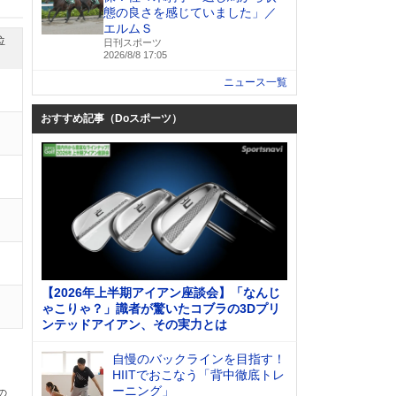
態の良さを感じていました」／
エルムＳ
位
日刊スポーツ
2026/8/8 17:05
ニュース一覧
おすすめ記事（Doスポーツ）
【2026年上半期アイアン座談会】「なんじ
ゃこりゃ？」識者が驚いたコブラの3Dプリ
ンテッドアイアン、その実力とは
自慢のバックラインを目指す！
HIITでおこなう「背中徹底トレ
ーニング」
の