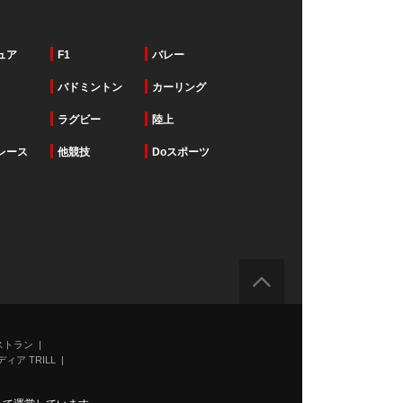
ュア
F1
バレー
バドミントン
カーリング
ラグビー
陸上
レース
他競技
Doスポーツ
ストラン
ィア TRILL