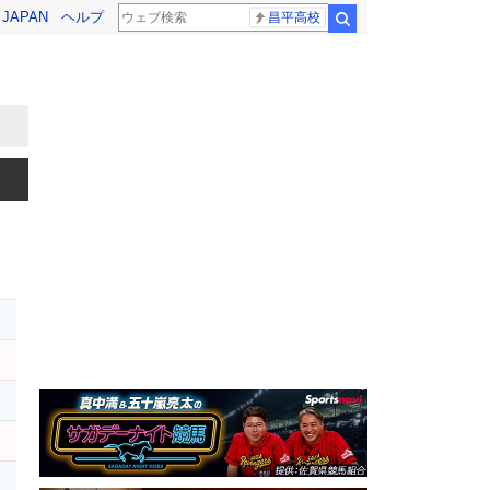
! JAPAN
ヘルプ
昌平高校
検索
ト
ン
ト
チ