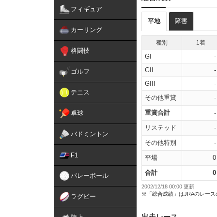
フィギュア
平地
障害
カーリング
種別
1着
格闘技
GI
-
GII
-
ゴルフ
GIII
-
テニス
その他重賞
-
重賞合計
-
卓球
リステッド
-
バドミントン
その他特別
-
F1
平場
0
合計
0
バレーボール
2002/12/18 00:00 更新
※「総合成績」はJRAのレー
ラグビー
出走レース