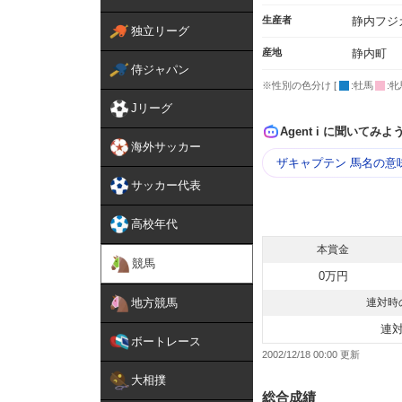
生産者
静内フジ
独立リーグ
産地
静内町
侍ジャパン
※性別の色分け [
:牡馬
:牝
Jリーグ
Agent i に聞いてみよ
海外サッカー
ザキャプテン 馬名の意
サッカー代表
高校年代
本賞金
競馬
0万円
地方競馬
連対時
連
ボートレース
2002/12/18 00:00
大相撲
総合成績