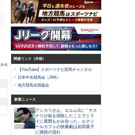
チ
関連リンク（外部）
てみる
【YouTube】スポーツナビ競馬チャンネル
日本中央競馬会（JRA）
地方競馬全国協会
新着ニュース
アンカツさん、エルムSに「ヤス
ナリが前を掃除したことでミラ
イに展開もかみ合った」ルクソ
ールカフェの快勝劇は岩田親子
に偶然の流れ