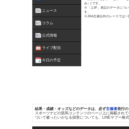
み）] です。
※「上3F」表記のデータについ
ニュース
す。
※JRA主催以外のレースでは
コラム
公式情報
ライブ配信
今日の予定
結果・成績・オッズなどのデータは、必ず
主催者
発行の
スポーツナビの競馬コンテンツのページ上に掲載されて
づいて被ったいかなる損害についても、LINEヤフー株