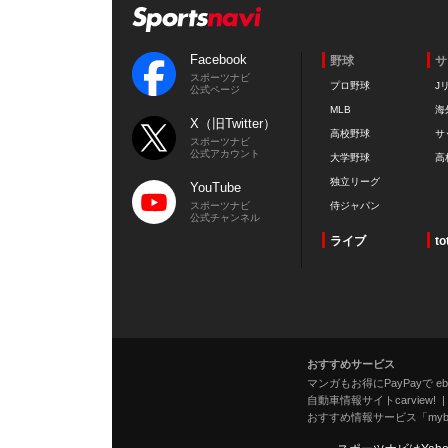
Facebook
野球
サ
スポーツナビ
プロ野球
J
公式ページ
MLB
海
X（旧Twitter）
高校野球
サ
スポーツナビ
公式アカウント
大学野球
高
独立リーグ
YouTube
スポーツナビ
侍ジャパン
公式チャンネル
ライブ
to
おすすめサービス
マンガもお得にPayPayで eboo
自動車情報サイトcarview!
おすすめ情報サービス「mybe