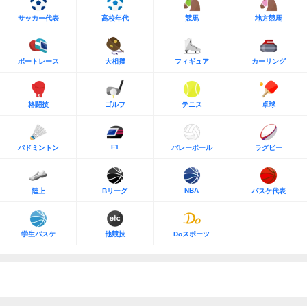
サッカー代表
高校年代
競馬
地方競馬
ボートレース
大相撲
フィギュア
カーリング
格闘技
ゴルフ
テニス
卓球
F1
バドミントン
バレーボール
ラグビー
NBA
陸上
Bリーグ
バスケ代表
学生バスケ
他競技
Doスポーツ