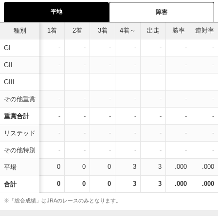
平地
障害
種別
1着
2着
3着
4着～
出走
勝率
連対率
-
-
-
-
-
-
-
GI
-
-
-
-
-
-
-
GII
-
-
-
-
-
-
-
GIII
-
-
-
-
-
-
-
その他重賞
-
-
-
-
-
-
-
重賞合計
-
-
-
-
-
-
-
リステッド
-
-
-
-
-
-
-
その他特別
0
0
0
3
3
.000
.000
平場
0
0
0
3
3
.000
.000
合計
※「総合成績」はJRAのレースのみとなります。