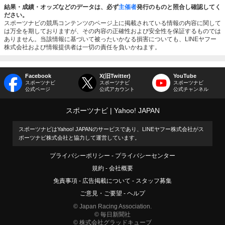
結果・成績・オッズなどのデータは、必ず
主催者
発行のものと照合し確認してく
ださい。
スポーツナビの競馬コンテンツのページ上に掲載されている情報の内容に関して
は万全を期しておりますが、その内容の正確性および安全性を保証するものでは
ありません。当該情報に基づいて被ったいかなる損害についても、LINEヤフー
株式会社および情報提供者は一切の責任を負いかねます。
Facebook
X(旧Twitter)
YouTube
スポーツナビ
スポーツナビ
スポーツナビ
公式ページ
公式アカウント
公式チャンネル
スポーツナビ
Yahoo! JAPAN
スポーツナビはYahoo! JAPANのサービスであり、LINEヤフー株式会社がス
ポーツナビ株式会社と協力して運営しています。
プライバシーポリシー
プライバシーセンター
規約
会社概要
免責事項
広告掲載について
スタッフ募集
ご意見・ご要望
ヘルプ
© Japan Racing Association.
© 毎日新聞社
© 株式会社グラッドキューブ