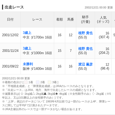
出走レース
2002/12/21 00:00
騎手
人気
日付
レース
着順
馬番
(オッズ)
(斤量)
3歳上
植野 貴也
16
2001/12/02
16
12
5
(307.4)
中京 ダ1700m 16頭
(55.0)
3歳上
植野 貴也
16
2001/11/24
15
7
(204.2)
中京 ダ1000m 16頭
(55.0)
未勝利
渡辺 薫彦
12
2001/09/22
16
16
(98.4)
阪神 ダ1400m 16頭
(55.0)
2002/12/21 00:00 更新
※着順の色分け [
:1着
:2着
:3着 ]
※「平地競走成績」と「障害競走成績」はJRAのレースのみとなります。
※「出走レース」はJRA、地方、海外で出走したレースの成績となります。
※減量表示は[
:1kg減
:2kg減
:3kg減
:4kg減（※女性騎手のみ）
:2kg減（※5
年以上、又は101勝以上の女性騎手のみ）] です。
※「上3F」表記のデータについて 1993年4月以前では一部のレースが上4F、障害レー
スに関しては平均Fで計測されたデータです。
※JRA主催以外のレースでは一部データがない場合があります。