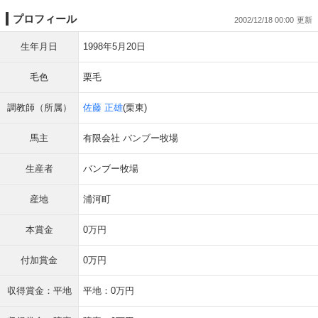
プロフィール
2002/12/18 00:00
生年月日
1998年5月20日
毛色
栗毛
調教師（所属）
佐藤 正雄
(栗東)
馬主
有限会社 バンブー牧場
生産者
バンブー牧場
産地
浦河町
本賞金
0万円
付加賞金
0万円
収得賞金：平地
平地：0万円