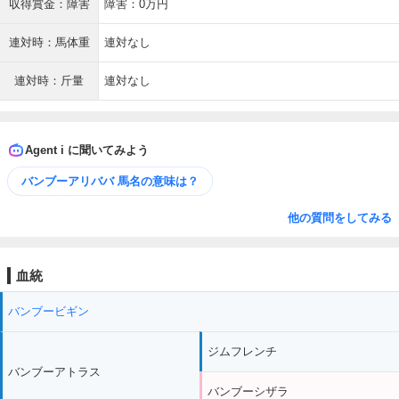
収得賞金：障害
障害：0万円
連対時：馬体重
連対なし
連対時：斤量
連対なし
Agent i に聞いてみよう
バンブーアリババ 馬名の意味は？
他の質問をしてみる
血統
バンブービギン
ジムフレンチ
バンブーアトラス
バンブーシザラ