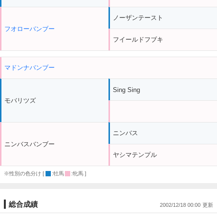
ノーザンテースト
フオローバンブー
フイールドフブキ
マドンナバンブー
Sing Sing
モバリツズ
ニンバス
ニンバスバンブー
ヤシマテンプル
※性別の色分け [
:牡馬
:牝馬 ]
総合成績
2002/12/18 00:00