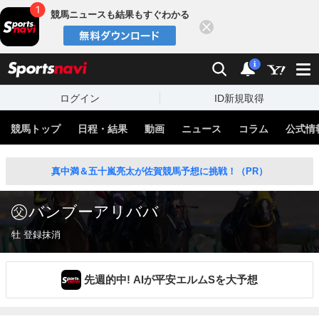
競馬ニュースも結果もすぐわかる
閉じる
スポーツナビ
検索
通知
i
ログイン
ID新規取得
競馬トップ
日程・結果
動画
ニュース
コラム
公式情
真中満＆五十嵐亮太が佐賀競馬予想に挑戦！（PR）
バンブーアリババ
牡 登録抹消
先週的中! AIが平安エルムSを大予想