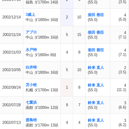
(3.5)
福島 ダ1700m 14頭
(55.0)
3歳上
柴田 善臣
4
2002/12/14
2
10
(5.0)
中山 ダ1800m 16頭
(55.0)
アプロ
柴田 善臣
4
2002/11/24
5
15
(7.1)
中山 ダ1800m 16頭
(55.0)
水戸特
柴田 善臣
4
2002/11/03
4
8
(7.1)
中山 ダ1800m 8頭
(55.0)
白井特
鈴来 直人
2
2002/10/05
5
10
(3.5)
中山 ダ1800m 16頭
(55.0)
苫小牧
鈴来 直人
4
2002/08/24
1
8
(11.1)
札幌 ダ1700m 13頭
(55.0)
七重浜
鈴来 直人
3
2002/07/28
9
7
(6.6)
函館 ダ1000m 12頭
(55.0)
渡島特
鈴来 直人
3
2002/07/13
4
4
(6.2)
函館 ダ1700m 13頭
(55.0)